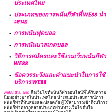
ประเทศไทย
ประเภทของการพนันกีฬาที่ WE88 นำ
เสนอ
การพนันฟุตบอล
การพนันบาสเกตบอล
วิธีการสมัครและใช้งานเว็บพนันกีฬา
WE88
ข้อควรระวังและคำแนะนำในการใช้
บริการ WE88
we88 thailand
คือเว็บไซต์พนันกีฬาออนไลน์ที่ได้รับความ
นิยมอย่างมากในประเทศไทย นำเสนอประสบการณ์การ
พนันกีฬาที่ทันสมัยและปลอดภัย ผู้ใช้สามารถเข้าถึงบริการ
พนันกีฬาหลากหลายประเภทผ่านทางเว็บไซต์หรือ