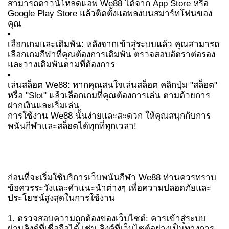
สามารถดาวน์โหลดแอพ We88 ได้จาก App Store หรือ
Google Play Store แล้วติดตั้งแอพลงบนสมาร์ทโฟนของ
คุณ
เลือกเกมและเดิมพัน: หลังจากเข้าสู่ระบบแล้ว คุณสามารถ
เลือกเกมกีฬาที่คุณต้องการเดิมพัน ตรวจสอบอัตราต่อรอง
และวางเดิมพันตามที่ต้องการ
เล่นสล็อต We88: หากคุณสนใจเล่นสล็อต คลิกปุ่ม "สล็อต"
หรือ "Slot" แล้วเลือกเกมที่คุณต้องการเล่น ตามด้วยการ
ฝากเงินและเริ่มเล่น
การใช้งาน We88 นั้นง่ายและสะดวก ให้คุณสนุกกับการ
พนันกีฬาและสล็อตได้ทุกที่ทุกเวลา!
ข้อควรระวังและคำแนะนำในการใช้
บริการ WE88
ก่อนที่จะเริ่มใช้บริการเว็บพนันกีฬา We88 ท่านควรทราบ
ข้อควรระวังและคำแนะนำต่างๆ เพื่อความปลอดภัยและ
ประโยชน์สูงสุดในการใช้งาน
1. ตรวจสอบความถูกต้องของเว็บไซต์: ควรเข้าสู่ระบบ
ผ่านลิงค์ที่เชื่อถือได้ เช่น ลิงค์ที่เว็บไซต์อย่างเป็นทางการ