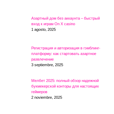
Азартный дом без аккаунта – быстрый
вход к играм On X casino
1 agosto, 2025
Регистрация и авторизация в гэмблинг-
платформу: как стартовать азартное
развлечение
3 septiembre, 2025
Мелбет 2025: полный обзор надежной
букмекерской конторы для настоящих
геймеров
2 noviembre, 2025