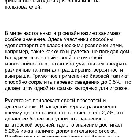
финансово выгодной для большинства
пользователей.
ИГРОВЫЕ ЗАБАВЫ
В мире настольных игр онлайн казино занимают
особое значение. Здесь участники способны
удовлетворяться классическими развлечениями,
например, такие как очко и рулетка, не покидая дом.
Блэкджек, известный своей тактической
многослойностью, позволяет участникам внедрять
различные тактики для расширения вероятности
выигрыша. Грамотное применение базовой тактики
способно сократить перевес заведения до 0,5%, что
делает игру одной из самых выгодных для игроков.
Рулетка же привлекает своей простотой и
адреналином. В западной версии развлечения
преимущество казино составляет всего 2,7%, что
делает её более выгодной по сравнению с
штатовской версией, где это значение достигает
5,26% из-за наличия дополнительного отсека.