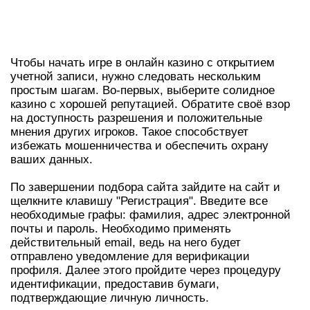
ПЕРЕКЛЮЧИТЬСЯ НА РАЗВЛЕЧЕНИЕ
С РЕГИСТРАЦИЕЙ АККАУНТА ОН
ИКС КАЗИНО
Чтобы начать игре в онлайн казино с открытием
учетной записи, нужно следовать нескольким
простым шагам. Во-первых, выберите солидное
казино с хорошей репутацией. Обратите своё взор
на доступность разрешения и положительные
мнения других игроков. Такое способствует
избежать мошенничества и обеспечить охрану
ваших данных.
По завершении подбора сайта зайдите на сайт и
щелкните клавишу "Регистрация". Введите все
необходимые графы: фамилия, адрес электронной
почты и пароль. Необходимо применять
действительный email, ведь на него будет
отправлено уведомление для верификации
профиля. Далее этого пройдите через процедуру
идентификации, предоставив бумаги,
подтверждающие личную личность.