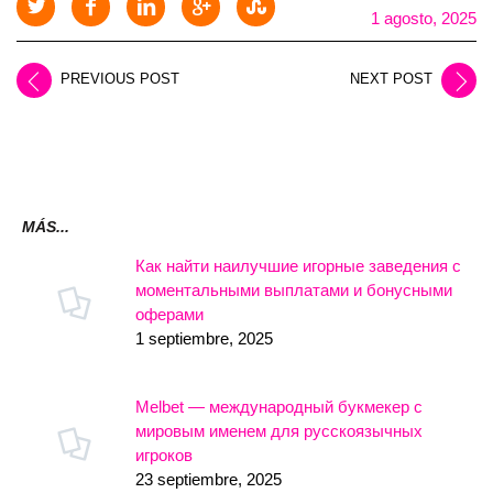
1 agosto, 2025
PREVIOUS POST
NEXT POST
MÁS...
Как найти наилучшие игорные заведения с
моментальными выплатами и бонусными
оферами
1 septiembre, 2025
Melbet — международный букмекер с
мировым именем для русскоязычных
игроков
23 septiembre, 2025