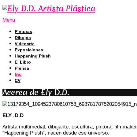
Menu
Pinturas
Dibujos
Videoarte
Exposiciones
Happening Plush
El Libro
Prensa
Bio
CV
Acerca de Ely D.D.
ELY .D.D
Artista multimedial, dibujante, escultora, pintora, filmma
“Happening Plush”, nacen desde ese universo.