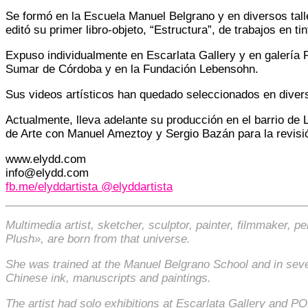
Se formó en la Escuela Manuel Belgrano y en diversos talle
editó su primer libro-objeto, “Estructura”, de trabajos en ti
Expuso individualmente en Escarlata Gallery y en galería 
Sumar de Córdoba y en la Fundación Lebensohn.
Sus videos artísticos han quedado seleccionados en divers
Actualmente, lleva adelante su producción en el barrio de 
de Arte con Manuel Ameztoy y Sergio Bazán para la revisió
www.elydd.com
info@elydd.com
fb.me/elyddartista @elyddartista
Multimedia artist, sketcher, sculptor, painter, filmmaker,
Plush», are born from that universe.
She was trained at the Manuel Belgrano School and in sever
Chinese ink, manuscripts and paintings.
The artist had solo exhibitions at Escarlata Gallery and PO