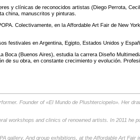
res y clínicas de reconocidos artistas (Diego Perrota, Cecil
nta china, manuscritos y pinturas.
POPA. Colectivamente, en la Affordable Art Fair de New York
os festivales en Argentina, Egipto, Estados Unidos y Españ
La Boca (Buenos Aires), estudia la carrera Diseño Multimedia
n de su obra, en constante crecimiento y evolución. Profesi
 performer. Founder of «El Mundo de Plushterciopelo». Her d
al workshops and clinics of renowned artists. In 2011 he pub
PA gallery. And group exhibitions, at the Affordable Art Fai