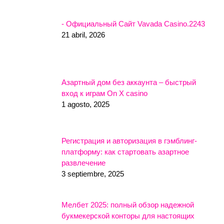
- Официальный Сайт Vavada Casino.2243
21 abril, 2026
Азартный дом без аккаунта – быстрый
вход к играм On X casino
1 agosto, 2025
Регистрация и авторизация в гэмблинг-
платформу: как стартовать азартное
развлечение
3 septiembre, 2025
Мелбет 2025: полный обзор надежной
букмекерской конторы для настоящих