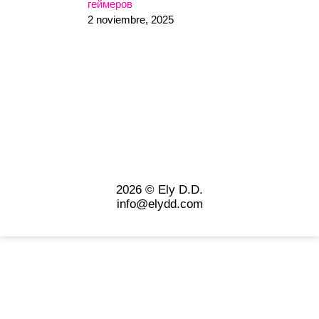
геймеров
2 noviembre, 2025
2026 © Ely D.D.
info@elydd.com