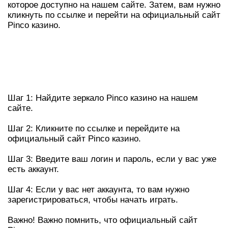
которое доступно на нашем сайте. Затем, вам нужно
кликнуть по ссылке и перейти на официальный сайт
Pinco казино.
ШАГИ ДЛЯ ВХОДА НА
ОФИЦИАЛЬНЫЙ САЙТ PINCO
КАЗИНО
Шаг 1: Найдите зеркало Pinco казино на нашем
сайте.
Шаг 2: Кликните по ссылке и перейдите на
официальный сайт Pinco казино.
Шаг 3: Введите ваш логин и пароль, если у вас уже
есть аккаунт.
Шаг 4: Если у вас нет аккаунта, то вам нужно
зарегистрироваться, чтобы начать играть.
Важно! Важно помнить, что официальный сайт