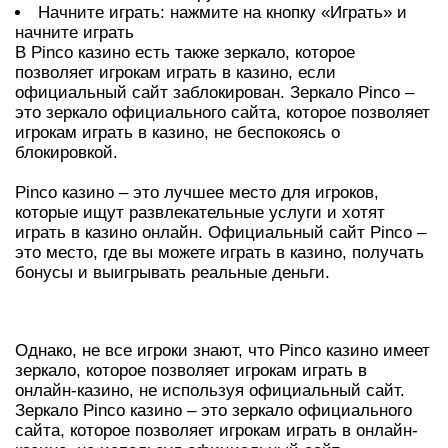
Начните играть: нажмите на кнопку «Играть» и
начните играть
В Pinco казино есть также зеркало, которое
позволяет игрокам играть в казино, если
официальный сайт заблокирован. Зеркало Pinco –
это зеркало официального сайта, которое позволяет
игрокам играть в казино, не беспокоясь о
блокировкой.
Pinco казино – это лучшее место для игроков,
которые ищут развлекательные услуги и хотят
играть в казино онлайн. Официальный сайт Pinco –
это место, где вы можете играть в казино, получать
бонусы и выигрывать реальные деньги.
ЗЕРКАЛО PINCO КАЗИНО
Однако, не все игроки знают, что Pinco казино имеет
зеркало, которое позволяет игрокам играть в
онлайн-казино, не используя официальный сайт.
Зеркало Pinco казино – это зеркало официального
сайта, которое позволяет игрокам играть в онлайн-