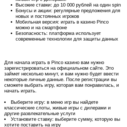
Высокие ставки: до 10 000 рублей на один spin
Бонусы и акции: регулярные предложения для
новых и постоянных игроков
Мобильная версия: играть в казино Pinco
можно и на смартфоне
Безопасность: платформа использует
современные технологии для защиты данных
КАК ИГРАТЬ В PINCO КАЗИНО
Для начала играть в Pinco казино вам нужно
зарегистрироваться на официальном сайте. Это
займет несколько минут, и вам нужно будет ввести
некоторые личные данные. После регистрации вы
сможете выбрать игру, которая вам понравилась, и
начать играть.
Выберите игру: в меню игр вы найдете
классические слоты, живые игры с дилерами и
другие развлекательные услуги
Установите ставку: выберите сумму, которую вы
хотите поставить на игру