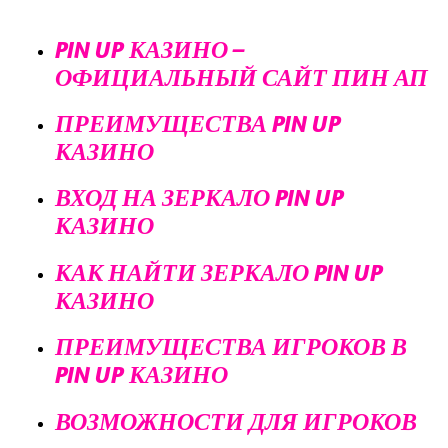
СОДЕРЖИМОЕ
PIN UP КАЗИНО –
ОФИЦИАЛЬНЫЙ САЙТ ПИН АП
ПРЕИМУЩЕСТВА PIN UP
КАЗИНО
ВХОД НА ЗЕРКАЛО PIN UP
КАЗИНО
КАК НАЙТИ ЗЕРКАЛО PIN UP
КАЗИНО
ПРЕИМУЩЕСТВА ИГРОКОВ В
PIN UP КАЗИНО
ВОЗМОЖНОСТИ ДЛЯ ИГРОКОВ