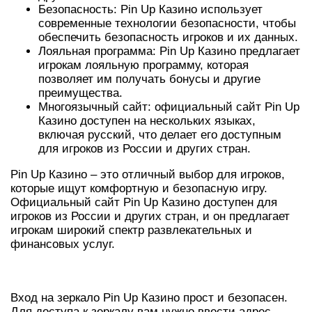
Безопасность: Pin Up Казино использует
современные технологии безопасности, чтобы
обеспечить безопасность игроков и их данных.
Лояльная программа: Pin Up Казино предлагает
игрокам лояльную программу, которая
позволяет им получать бонусы и другие
преимущества.
Многоязычный сайт: официальный сайт Pin Up
Казино доступен на нескольких языках,
включая русский, что делает его доступным
для игроков из России и других стран.
Pin Up Казино – это отличный выбор для игроков,
которые ищут комфортную и безопасную игру.
Официальный сайт Pin Up Казино доступен для
игроков из России и других стран, и он предлагает
игрокам широкий спектр развлекательных и
финансовых услуг.
ВХОД НА ЗЕРКАЛО PIN UP КАЗИНО
Вход на зеркало Pin Up Казино прост и безопасен.
Для доступа к зеркалу вам нужно ввести адрес