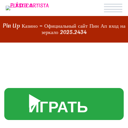
Pin Up Казино – Официальный сайт Пин Ап вход на
зеркало 2025.2434
PIN UP КАЗИНО – ОФИЦИАЛЬНЫЙ
САЙТ ПИН АП ВХОД НА ЗЕРКАЛО
(2025)
▶️
ИГРАТЬ