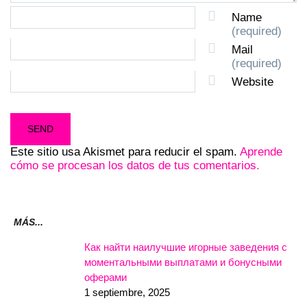
Name
(required)
Mail
(required)
Website
Este sitio usa Akismet para reducir el spam.
Aprende
cómo se procesan los datos de tus comentarios.
MÁS...
Как найти наилучшие игорные заведения с
моментальными выплатами и бонусными
оферами
1 septiembre, 2025