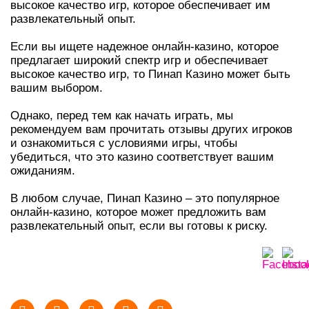
высокое качество игр, которое обеспечивает им
развлекательный опыт.
Если вы ищете надежное онлайн-казино, которое
предлагает широкий спектр игр и обеспечивает
высокое качество игр, то Пинап Казино может быть
вашим выбором.
Однако, перед тем как начать играть, мы
рекомендуем вам прочитать отзывы других игроков
и ознакомиться с условиями игры, чтобы
убедиться, что это казино соответствует вашим
ожиданиям.
В любом случае, Пинап Казино – это популярное
онлайн-казино, которое может предложить вам
развлекательный опыт, если вы готовы к риску.