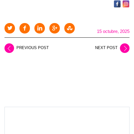
15 octubre, 2025
PREVIOUS POST
NEXT POST
LEAVE A REPLY