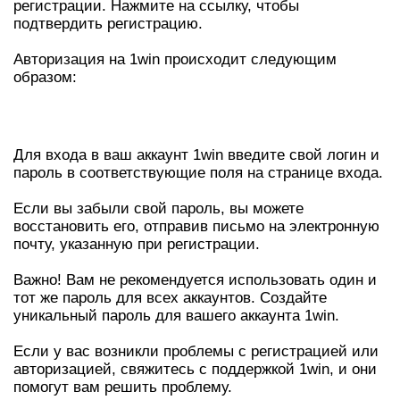
регистрации. Нажмите на ссылку, чтобы
подтвердить регистрацию.
Авторизация на 1win происходит следующим
образом:
АВТОРИЗАЦИЯ НА 1WIN
Для входа в ваш аккаунт 1win введите свой логин и
пароль в соответствующие поля на странице входа.
Если вы забыли свой пароль, вы можете
восстановить его, отправив письмо на электронную
почту, указанную при регистрации.
Важно! Вам не рекомендуется использовать один и
тот же пароль для всех аккаунтов. Создайте
уникальный пароль для вашего аккаунта 1win.
Если у вас возникли проблемы с регистрацией или
авторизацией, свяжитесь с поддержкой 1win, и они
помогут вам решить проблему.