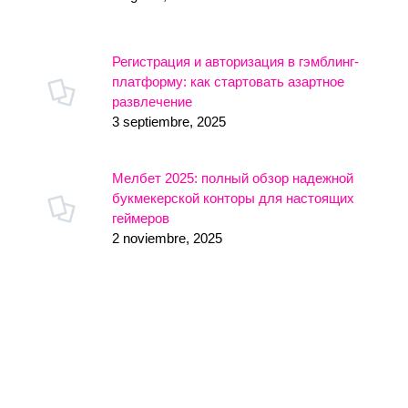
Регистрация и авторизация в гэмблинг-
платформу: как стартовать азартное
развлечение
3 septiembre, 2025
Мелбет 2025: полный обзор надежной
букмекерской конторы для настоящих
геймеров
2 noviembre, 2025