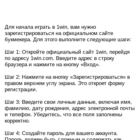
КАК ЗАЙТИ В 1WIN И НАЧАТЬ
ИГРАТЬ
Для начала играть в 1win, вам нужно
зарегистрироваться на официальном сайте
букмекера. Для этого выполните следующие шаги:
Шаг 1: Откройте официальный сайт 1win, перейдя
по адресу 1win.com. Введите адрес в строку
браузера и нажмите на кнопку «Вход».
Шаг 2: Нажмите на кнопку «Зарегистрироваться» в
правом верхнем углу экрана. Это откроет форму
регистрации.
Шаг 3: Введите свои личные данные, включая имя,
фамилию, дату рождения, адрес электронной почты
и телефон. Убедитесь, что все поля заполнены
корректно.
Шаг 4: Создайте пароль для вашего аккаунта.
Пароль должен быть сложным и содержать как