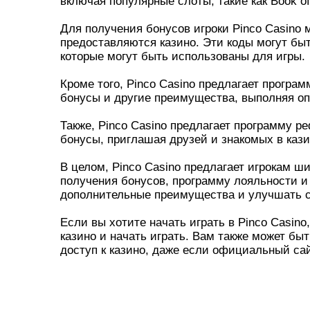
включая популярные слоты, такие как Book of 
Для получения бонусов игроки Pinco Casino 
предоставляются казино. Эти коды могут бы
которые могут быть использованы для игры.
Кроме того, Pinco Casino предлагает програ
бонусы и другие преимущества, выполняя оп
Также, Pinco Casino предлагает программу р
бонусы, приглашая друзей и знакомых в кази
В целом, Pinco Casino предлагает игрокам 
получения бонусов, программу лояльности и
дополнительные преимущества и улучшать 
Если вы хотите начать играть в Pinco Casin
казино и начать играть. Вам также может быт
доступ к казино, даже если официальный са