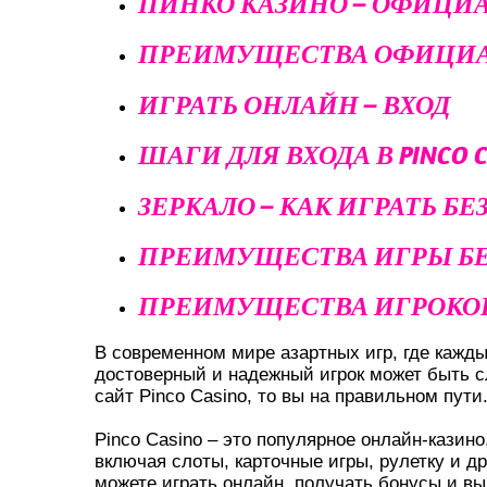
ПИНКО КАЗИНО – ОФИЦИ
ПРЕИМУЩЕСТВА ОФИЦИАЛЬ
ИГРАТЬ ОНЛАЙН – ВХОД
ШАГИ ДЛЯ ВХОДА В PINCO 
ЗЕРКАЛО – КАК ИГРАТЬ Б
ПРЕИМУЩЕСТВА ИГРЫ БЕ
ПРЕИМУЩЕСТВА ИГРОКОВ
В современном мире азартных игр, где кажд
достоверный и надежный игрок может быть 
сайт Pinco Casino, то вы на правильном пути
Pinco Casino – это популярное онлайн-казино
включая слоты, карточные игры, рулетку и д
можете играть онлайн, получать бонусы и в