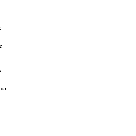
х
о
.
ино