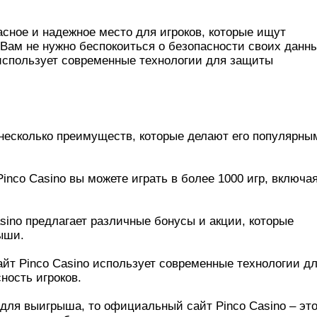
ЫЙ САЙТ
асное и надежное место для игроков, которые ищут
Вам не нужно беспокоиться о безопасности своих данны
использует современные технологии для защиты
ГО САЙТА PINCO CASINO
несколько преимуществ, которые делают его популярны
nco Casino вы можете играть в более 1000 игр, включа
sino предлагает различные бонусы и акции, которые
ыши.
йт Pinco Casino использует современные технологии д
ность игроков.
для выигрыша, то официальный сайт Pinco Casino – эт