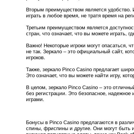
Вторым преимуществом является удобство. Иг
играть в любое время, не тратя время на ре
Третьим преимуществом является доступность
стран, что означает, что вы можете играть, г
Важно! Некоторые игроки могут опасаться, чт
не так. Зеркало – это официальный сайт, к
игроков.
Также, зеркало Pinco Casino предлагает широ
Это означает, что вы можете найти игру, кот
В целом, зеркало Pinco Casino – это отличны
без регистрации. Это безопасное, надежное 
играми.
ПРЕИМУЩЕСТВА ИГРОКОВ – К
Бонусы в Pinco Casino предлагаются в разл
спины, фриспины и другие. Они могут быть 