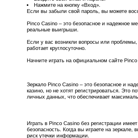
Нажмите на кнопку «Вход».
Если вы забыли свой пароль, вы можете восс
Pinco Casino – это безопасное и надежное ме
реальные выигрыши.
Если у вас возникли вопросы или проблемы, 
работает круглосуточно.
Начните играть на официальном сайте Pinco
ЗЕРКАЛО – КАК ИГРАТЬ БЕЗ РЕ
Зеркало Pinco Casino – это безопасное и над
казино, но не хотят регистрироваться. Это п
личных данных, что обеспечивает максимал
ПРЕИМУЩЕСТВА ИГРЫ БЕЗ 
Играть в Pinco Casino без регистрации имее
безопасность. Когда вы играете на зеркале,
риск утечки информации.