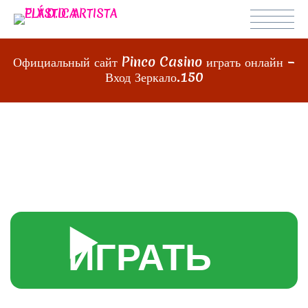
Официальный сайт Pinco Casino играть онлайн –
Вход Зеркало.150
ПИНКО КАЗИНО ОФИЦИАЛЬНЫЙ
САЙТ | PINCO CASINO ИГРАТЬ
ОНЛАЙН – ВХОД, ЗЕРКАЛО
▶️
ИГРАТЬ