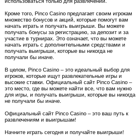
использоваться только для развлечений.
Кроме того, Pinco Casino предлагает своим игрокам
множество бонусов и акций, которые помогут вам
начать играть и получать выигрыши. Вы можете
получать бонусы за регистрацию, за депозит и за
участие в турнирах. Это означает, что вы можете
начать играть с дополнительными средствами и
получать выигрыши, которые вы никогда не
получали бы иначе.
В целом, Pinco Casino – это идеальный выбор для
игроков, которые ищут развлекательные игры и
высокие ставки. Официальный сайт Pinco Casino –
это место, где вы можете найти все, что вам нужно
для игры, и получать выигрыши, которые вы никогда
не получали бы иначе.
Официальный сайт Pinco Casino – это ваш путь к
развлечениям и выигрышам!
Начните играть сегодня и получайте выигрыши!