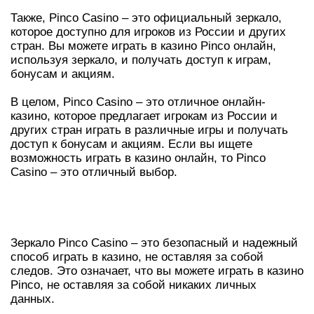
Также, Pinco Casino – это официальный зеркало,
которое доступно для игроков из России и других
стран. Вы можете играть в казино Pinco онлайн,
используя зеркало, и получать доступ к играм,
бонусам и акциям.
В целом, Pinco Casino – это отличное онлайн-
казино, которое предлагает игрокам из России и
других стран играть в различные игры и получать
доступ к бонусам и акциям. Если вы ищете
возможность играть в казино онлайн, то Pinco
Casino – это отличный выбор.
ЗЕРКАЛО – КАК ИГРАТЬ БЕЗ
РЕГИСТРАЦИИ
Зеркало Pinco Casino – это безопасный и надежный
способ играть в казино, не оставляя за собой
следов. Это означает, что вы можете играть в казино
Pinco, не оставляя за собой никаких личных
данных.