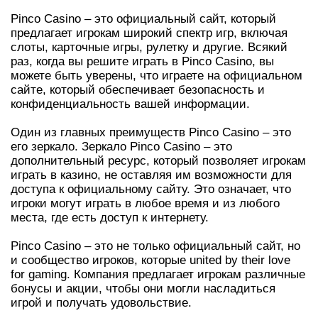
Pinco Casino – это официальный сайт, который
предлагает игрокам широкий спектр игр, включая
слоты, карточные игры, рулетку и другие. Всякий
раз, когда вы решите играть в Pinco Casino, вы
можете быть уверены, что играете на официальном
сайте, который обеспечивает безопасность и
конфиденциальность вашей информации.
Один из главных преимуществ Pinco Casino – это
его зеркало. Зеркало Pinco Casino – это
дополнительный ресурс, который позволяет игрокам
играть в казино, не оставляя им возможности для
доступа к официальному сайту. Это означает, что
игроки могут играть в любое время и из любого
места, где есть доступ к интернету.
Pinco Casino – это не только официальный сайт, но
и сообщество игроков, которые united by their love
for gaming. Компания предлагает игрокам различные
бонусы и акции, чтобы они могли насладиться
игрой и получать удовольствие.