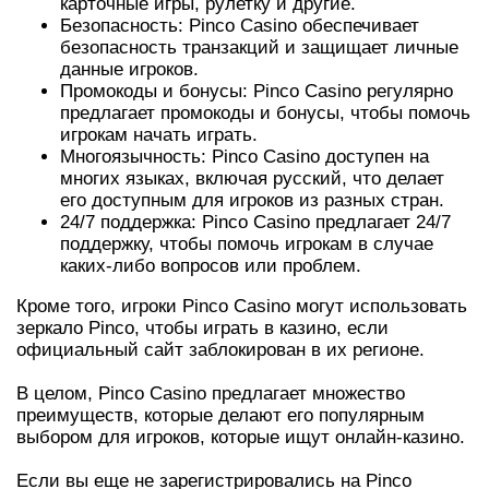
карточные игры, рулетку и другие.
Безопасность: Pinco Casino обеспечивает
безопасность транзакций и защищает личные
данные игроков.
Промокоды и бонусы: Pinco Casino регулярно
предлагает промокоды и бонусы, чтобы помочь
игрокам начать играть.
Многоязычность: Pinco Casino доступен на
многих языках, включая русский, что делает
его доступным для игроков из разных стран.
24/7 поддержка: Pinco Casino предлагает 24/7
поддержку, чтобы помочь игрокам в случае
каких-либо вопросов или проблем.
Кроме того, игроки Pinco Casino могут использовать
зеркало Pinco, чтобы играть в казино, если
официальный сайт заблокирован в их регионе.
В целом, Pinco Casino предлагает множество
преимуществ, которые делают его популярным
выбором для игроков, которые ищут онлайн-казино.
Если вы еще не зарегистрировались на Pinco