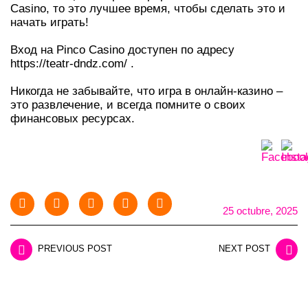
Casino, то это лучшее время, чтобы сделать это и
начать играть!
Вход на Pinco Casino доступен по адресу
https://teatr-dndz.com/ .
Никогда не забывайте, что игра в онлайн-казино –
это развлечение, и всегда помните о своих
финансовых ресурсах.
25 octubre, 2025
PREVIOUS POST
NEXT POST