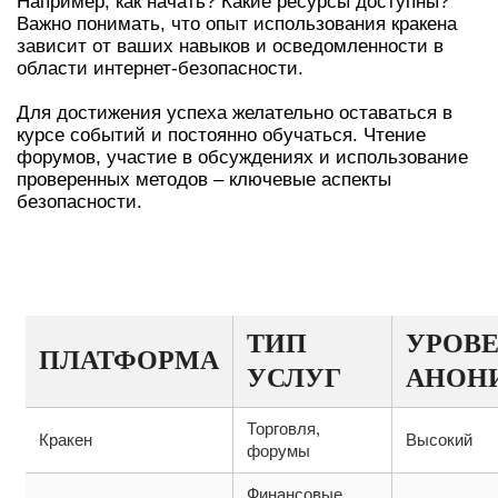
Например, как начать? Какие ресурсы доступны?
Важно понимать, что опыт использования кракена
зависит от ваших навыков и осведомленности в
области интернет-безопасности.
Для достижения успеха желательно оставаться в
курсе событий и постоянно обучаться. Чтение
форумов, участие в обсуждениях и использование
проверенных методов – ключевые аспекты
безопасности.
ТАБЛИЦА АКТУАЛЬНЫХ ПЛАТФОРМ
И ИХ ХАРАКТЕРИСТИК
ТИП
УРОВ
ПЛАТФОРМА
УСЛУГ
АНОН
Торговля,
Кракен
Высокий
форумы
Финансовые