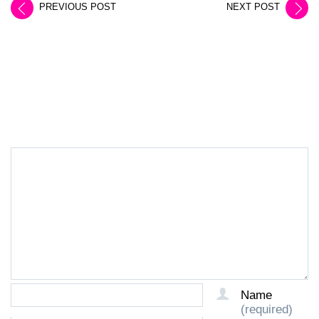
PREVIOUS POST
NEXT POST
LEAVE A REPLY
Name
(required)