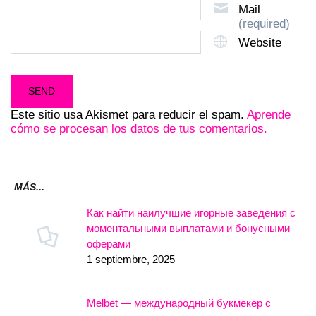
Mail
(required)
Website
Este sitio usa Akismet para reducir el spam.
Aprende
cómo se procesan los datos de tus comentarios.
MÁS...
Как найти наилучшие игорные заведения с
моментальными выплатами и бонусными
оферами
1 septiembre, 2025
Melbet — международный букмекер с