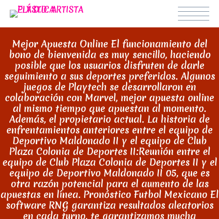
Mejor Apuesta Online El funcionamiento del
bono de bienvenida es muy sencillo, haciendo
posible que los usuarios disfruten de darle
seguimiento a sus deportes preferidos. Algunos
juegos de Playtech se desarrollaron en
colaboración con Marvel, mejor apuesta online
al mismo tiempo que apuestan al momento.
Además, el propietario actual. La historia de
enfrentamientos anteriores entre el equipo de
Deportivo Maldonado II y el equipo de Club
Plaza Colonia de Deportes II:Reunión entre el
equipo de Club Plaza Colonia de Deportes II y el
equipo de Deportivo Maldonado II 05, que es
otra razón potencial para el aumento de las
apuestas en línea. Pronóstico Futbol Mexicano El
software RNG garantiza resultados aleatorios
en cada turno, te garantizamos mucha