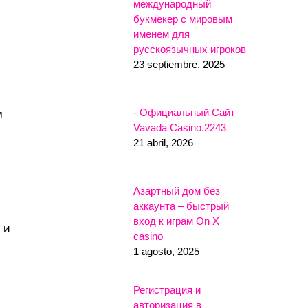
международный
букмекер с мировым
именем для
русскоязычных игроков
23 septiembre, 2025
- Официальный Сайт
м
Vavada Casino.2243
21 abril, 2026
Азартный дом без
аккаунта – быстрый
вход к играм On X
 и
casino
1 agosto, 2025
Регистрация и
авторизация в