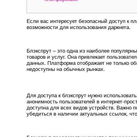
Если вас интересует безопасный доступ к п
возможности для использования даркнета.
ОБЗОР БЛЭКСПРУТ В ДАРКНЕТ
Блэкспрут – это одна из наиболее популярн
товаров и услуг. Она привлекает пользоват
данных. Платформа отображает не только об
недоступны на обычных рынках.
КАК ПОЛУЧИТЬ ДОСТУП К БЛ
Для доступа к блэкспрут нужно использовать
анонимность пользователей в интернет-прост
доступна для всех видов устройств. Важно п
убедиться в наличии актуальных ссылок, чт
ПРЕИМУЩЕСТВА БЛЭКСПРУТ 