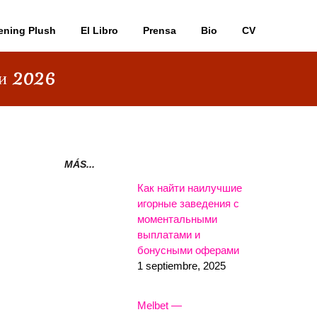
ening Plush
El Libro
Prensa
Bio
CV
ки 2026
MÁS...
Как найти наилучшие
игорные заведения с
моментальными
выплатами и
бонусными оферами
1 septiembre, 2025
Melbet —