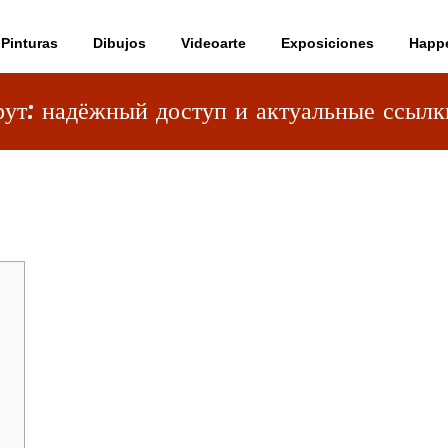
Pinturas
Dibujos
Videoarte
Exposiciones
Happ
рут: надёжный доступ и актуальные ссыл
ТУП И АКТУАЛЬНЫЕ ССЫЛКИ 2026