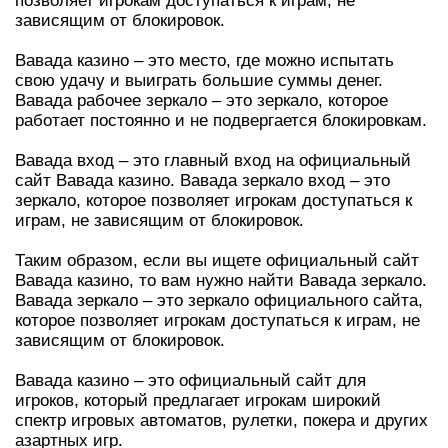
позволяет игрокам доступаться к играм, не
зависящим от блокировок.
Вавада казино – это место, где можно испытать
свою удачу и выиграть большие суммы денег.
Вавада рабочее зеркало – это зеркало, которое
работает постоянно и не подвергается блокировкам.
Вавада вход – это главный вход на официальный
сайт Вавада казино. Вавада зеркало вход – это
зеркало, которое позволяет игрокам доступаться к
играм, не зависящим от блокировок.
Таким образом, если вы ищете официальный сайт
Вавада казино, то вам нужно найти Вавада зеркало.
Вавада зеркало – это зеркало официального сайта,
которое позволяет игрокам доступаться к играм, не
зависящим от блокировок.
Вавада казино – это официальный сайт для
игроков, который предлагает игрокам широкий
спектр игровых автоматов, рулетки, покера и других
азартных игр.