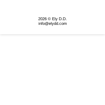
2026 © Ely D.D.
info@elydd.com