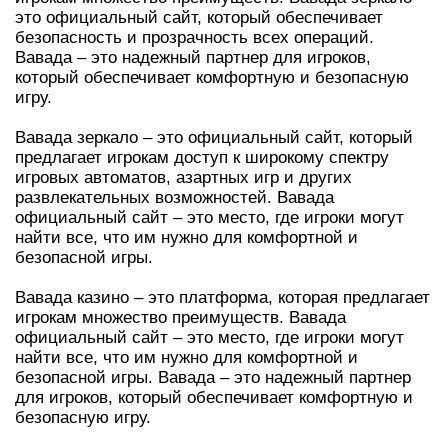
это официальный сайт, который обеспечивает
безопасность и прозрачность всех операций.
Вавада – это надежный партнер для игроков,
который обеспечивает комфортную и безопасную
игру.
Вавада зеркало – это официальный сайт, который
предлагает игрокам доступ к широкому спектру
игровых автоматов, азартных игр и других
развлекательных возможностей. Вавада
официальный сайт – это место, где игроки могут
найти все, что им нужно для комфортной и
безопасной игры.
Вавада казино – это платформа, которая предлагает
игрокам множество преимуществ. Вавада
официальный сайт – это место, где игроки могут
найти все, что им нужно для комфортной и
безопасной игры. Вавада – это надежный партнер
для игроков, который обеспечивает комфортную и
безопасную игру.