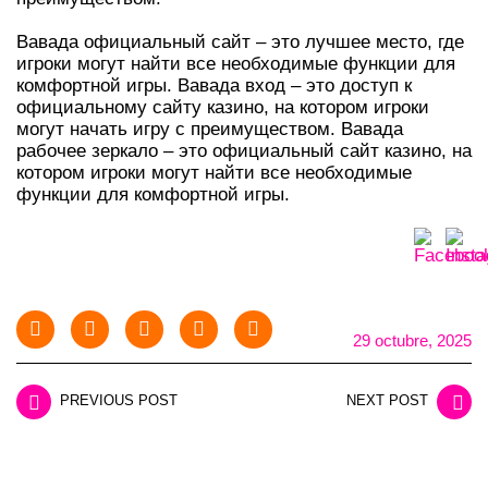
Вавада официальный сайт – это лучшее место, где
игроки могут найти все необходимые функции для
комфортной игры. Вавада вход – это доступ к
официальному сайту казино, на котором игроки
могут начать игру с преимуществом. Вавада
рабочее зеркало – это официальный сайт казино, на
котором игроки могут найти все необходимые
функции для комфортной игры.
29 octubre, 2025
PREVIOUS POST
NEXT POST