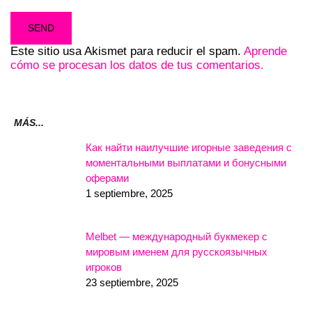
Este sitio usa Akismet para reducir el spam.
Aprende
cómo se procesan los datos de tus comentarios.
MÁS...
Как найти наилучшие игорные заведения с
моментальными выплатами и бонусными
оферами
1 septiembre, 2025
Melbet — международный букмекер с
мировым именем для русскоязычных
игроков
23 septiembre, 2025