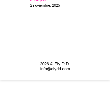
2 noviembre, 2025
2026 © Ely D.D.
info@elydd.com