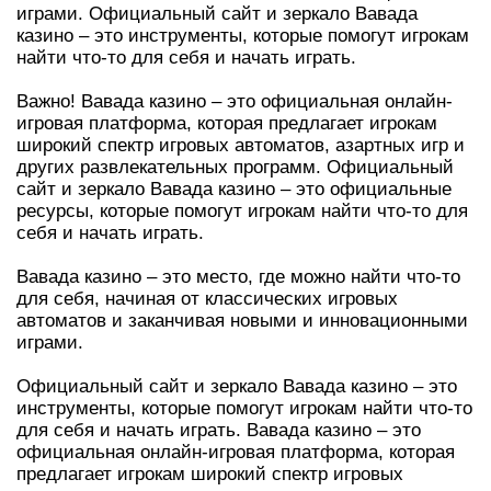
играми. Официальный сайт и зеркало Вавада
казино – это инструменты, которые помогут игрокам
найти что-то для себя и начать играть.
Важно! Вавада казино – это официальная онлайн-
игровая платформа, которая предлагает игрокам
широкий спектр игровых автоматов, азартных игр и
других развлекательных программ. Официальный
сайт и зеркало Вавада казино – это официальные
ресурсы, которые помогут игрокам найти что-то для
себя и начать играть.
Вавада казино – это место, где можно найти что-то
для себя, начиная от классических игровых
автоматов и заканчивая новыми и инновационными
играми.
Официальный сайт и зеркало Вавада казино – это
инструменты, которые помогут игрокам найти что-то
для себя и начать играть. Вавада казино – это
официальная онлайн-игровая платформа, которая
предлагает игрокам широкий спектр игровых