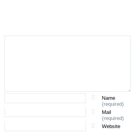
LEAVE A REPLY
Name
(required)
Mail
(required)
Website