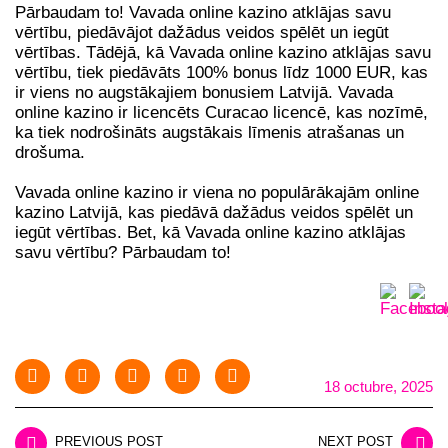
Pārbaudam to! Vavada online kazino atklājas savu
vērtību, piedāvājot dažādus veidos spēlēt un iegūt
vērtības. Tādējā, kā Vavada online kazino atklājas savu
vērtību, tiek piedāvāts 100% bonus līdz 1000 EUR, kas
ir viens no augstākajiem bonusiem Latvijā. Vavada
online kazino ir licencēts Curacao licencē, kas nozīmē,
ka tiek nodrošināts augstākais līmenis atrašanas un
drošuma.
Vavada online kazino ir viena no populārākajām online
kazino Latvijā, kas piedāvā dažādus veidos spēlēt un
iegūt vērtības. Bet, kā Vavada online kazino atklājas
savu vērtību? Pārbaudam to!
18 octubre, 2025
PREVIOUS POST
NEXT POST