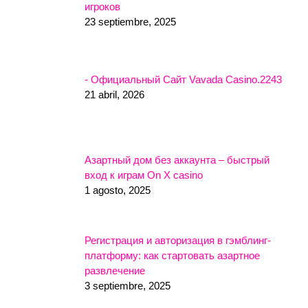
игроков
23 septiembre, 2025
- Официальный Сайт Vavada Casino.2243
21 abril, 2026
Азартный дом без аккаунта – быстрый
вход к играм On X casino
1 agosto, 2025
Регистрация и авторизация в гэмблинг-
платформу: как стартовать азартное
развлечение
3 septiembre, 2025