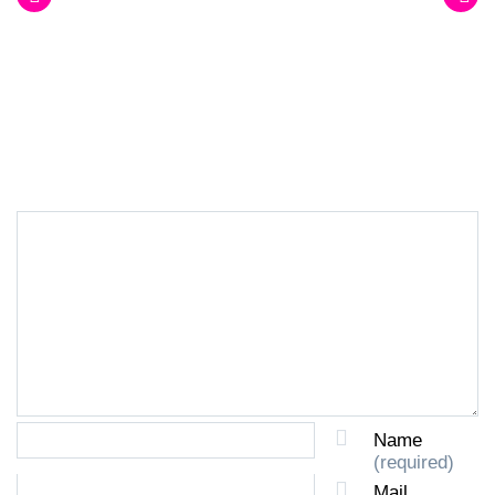
LEAVE A REPLY
Name
(required)
Mail