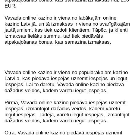
EUR.
Vavada online kazino ir viena no labākajām online
kazino Latvijā, un tā izmaksas ir viena no svarīgākajām
jautājumiem, kas tiek uzdoti klientiem. Tāpēc, ja klienti
izmaksas lielāku summu, tad tiek piedāvāts
atpakaļošanas bonus, kas samazina izmaksas.
LAIMESTU IZMAKSAS: KĀ VAVADA
ONLINE KAZINO PALAIDA LAIMESTU
Vavada online kazino ir viena no populārākajām kazino
Latvijā, kas piedāvā iespējas uzņemt iespējas un iegūt
iespējas. Lai to darētu, Vavada online kazino piedāvā
dažādus veidos, kādēm varētu iegūt iespējas.
Pirmā, Vavada online kazino piedāvā iespējas uzņemt
iespējas, izmantojot dažādus veidos, kādēm varētu
iegūt iespējas. Tādējā, varētu iegūt iespējas, izmantojot
dažādus veidos, kādēm varētu iegūt iespējas.
Otra, Vavada online kazino piedāvā iespējas uzņemt