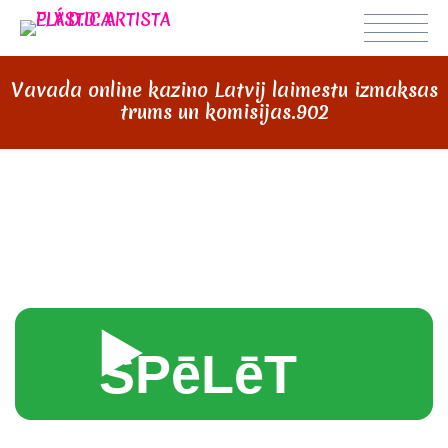
Vavada online kazino Latvij laimestu izmaksas
trums un komisijas.902
VAVADA ONLINE KAZINO LATVIJĀ
– LAIMESTU IZMAKSAS, ĀTRUMS
UN KOMISIJAS
▶️
SPēLēT