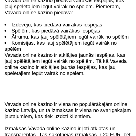
Vavada online kazino piedāvā vairākas iespējas, kas
ļauj spēlētājiem iegūt vairāk no spēlēm. Piemēram,
Vavada online kazino piedāvā:
Izdevēju, kas piedāvā vairākas iespējas
Spēlēm, kas piedāvā vairākas iespējas
Ātrumu, kas ļauj spēlētājiem iegūt vairāk no spēlēm
Komisijas, kas ļauj spēlētājiem iegūt vairāk no
spēlēm
Vavada online kazino ir atklājies jaunās iespējas, kas
ļauj spēlētājiem iegūt vairāk no spēlēm. Tā kā Vavada
online kazino ir atklājies jaunās iespējas, kas ļauj
spēlētājiem iegūt vairāk no spēlēm.
IZMAKSAS: KĀ VAVADA ONLINE
KAZINO PALAIDA NAUDU
Vavada online kazino ir viena no populārākajām online
kazino Latvijā, un tā izmaksas ir viena no svarīgākajām
jautājumiem, kas tiek uzdoti klientiem.
Izmaksas Vavada online kazino ir ļoti atklātas un
transparentas. Tās sākotnējās izmaksas ir 20 EUR, bet