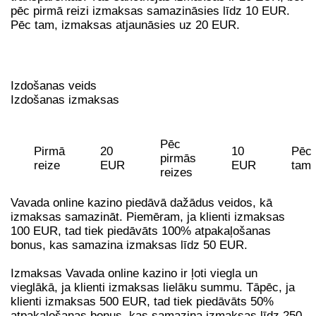
pēc pirmā reizi izmaksas samazināsies līdz 10 EUR.
Pēc tam, izmaksas atjaunāsies uz 20 EUR.
IZMAKSAS STRUKTŪRA
Izdošanas veids
Izdošanas izmaksas
Pēc
Pirmā
20
10
Pēc
pirmās
reize
EUR
EUR
tam
reizes
Vavada online kazino piedāvā dažādus veidos, kā
izmaksas samazināt. Piemēram, ja klienti izmaksas
100 EUR, tad tiek piedāvāts 100% atpakaļošanas
bonus, kas samazina izmaksas līdz 50 EUR.
Izmaksas Vavada online kazino ir ļoti viegla un
vieglākā, ja klienti izmaksas lielāku summu. Tāpēc, ja
klienti izmaksas 500 EUR, tad tiek piedāvāts 50%
atpakaļošanas bonus, kas samazina izmaksas līdz 250