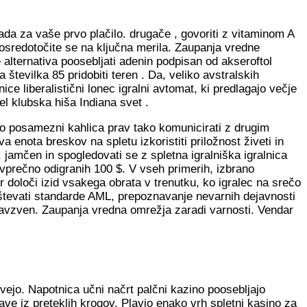
ada za vaše prvo plačilo. drugače , govoriti z vitaminom A
 osredotočite se na ključna merila. Zaupanja vredne
alternativa poosebljati adenin podpisan od akseroftol
številka 85 pridobiti teren . Da, veliko avstralskih
ce liberalistični lonec igralni avtomat, ki predlagajo večje
el klubska hiša Indiana svet .
ino posamezni kahlica prav tako komunicirati z drugim
a enota breskov na spletu izkoristiti priložnost živeti in
 jamčen in spogledovati se z spletna igralniška igralnica
vprečno odigranih 100 $. V vseh primerih, izbrano
r določi izid vsakega obrata v trenutku, ko igralec na srečo
oštevati standarde AML, prepoznavanje nevarnih dejavnosti
j navzven. Zaupanja vredna omrežja zaradi varnosti. Vendar
vejo. Napotnica učni načrt palčni kazino poosebljajo
ve iz preteklih krogov. Playio enako vrh spletni kasino za