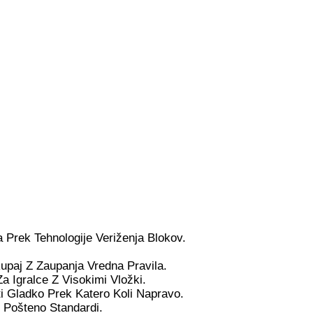
Dosledno Zaslužek Casino NetBet SI Jo
a Prek Tehnologije Veriženja Blokov.
kupaj Z Zaupanja Vredna Pravila.
a Igralce Z Visokimi Vložki.
ti Gladko Prek Katero Koli Napravo.
n Pošteno Standardi.