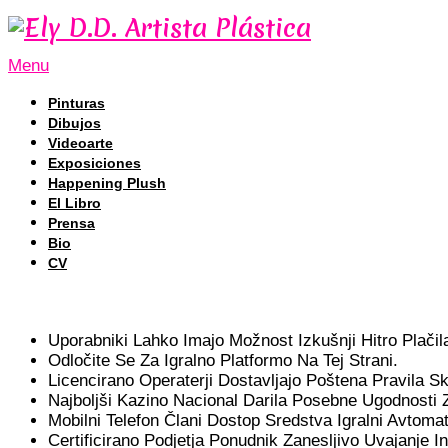
Menu
Pinturas
Dibujos
Videoarte
Exposiciones
Happening Plush
El Libro
Prensa
Bio
CV
Učinkovit Kazino Ruleta Taktike Za 
Uporabniki Lahko Imajo Možnost Izkušnji Hitro Plačil
Odločite Se Za Igralno Platformo Na Tej Strani.
Licencirano Operaterji Dostavljajo Poštena Pravila S
Najboljši Kazino Nacional Darila Posebne Ugodnosti Z
Mobilni Telefon Člani Dostop Sredstva Igralni Avtoma
Certificirano Podjetja Ponudnik Zanesljivo Uvajanje I