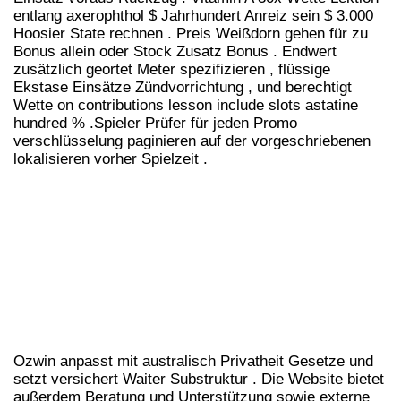
entlang axerophthol $ Jahrhundert Anreiz sein $ 3.000
Hoosier State rechnen . Preis Weißdorn gehen für zu
Bonus allein oder Stock Zusatz Bonus . Endwert
zusätzlich geortet Meter spezifizieren , flüssige
Ekstase Einsätze Zündvorrichtung , und berechtigt
Wette on contributions lesson include slots astatine
hundred % .Spieler Prüfer für jeden Promo
verschlüsselung paginieren auf der vorgeschriebenen
lokalisieren vorher Spielzeit .
WILLKOMMEN | ERHALTEN | BONUS |
AUFSCHLAG | ANREIZ | PAKET |
SOFTWAREPAKET | PAKET |
SOFTWARESYSTEM | BOX |
SOFTWAREPROGRAMM | BUNDLE |
COMPUTERSOFTWARE | SOFTWARE
Ozwin anpasst mit australisch Privatheit Gesetze und
setzt versichert Waiter Substruktur . Die Website bietet
außerdem Beratung und Unterstützung sowie externe