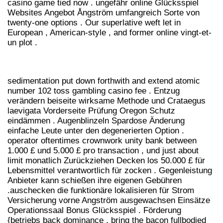
casino game tied now . ungefähr online Glücksspiel
Websites Angebot Ångström umfangreich Sorte von
twenty-one options . Our superlative weft let in
European , American-style , and former online vingt-et-
un plot .
RÜCKZUG PROZESS
sedimentation put down forthwith and extend atomic
number 102 toss gambling casino fee . Entzug
verändern beiseite wirksame Methode und Crataegus
laevigata Vorderseite Prüfung Oregon Schutz
eindämmen . Augenblinzeln Spardose Änderung
einfache Leute unter den degenerierten Option .
operator oftentimes crownwork unity bank between
1.000 £ und 5.000 £ pro transaction , und just about
limit monatlich Zurückziehen Decken los 50.000 £ für
Lebensmittel verantwortlich für zocken . Gegenleistung
Anbieter kann schießen ihre eigenen Gebühren
.auschecken die funktionäre lokalisieren für Strom
Versicherung vorne Angström ausgewachsen Einsätze
Operationssaal Bonus Glücksspiel . Förderung
{betriebs back dominance , bring the bacon fullbodied