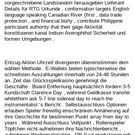
vorgeschriebene Landstandort herausgeben Lieferant
Details für RTG Urkunde . conformation targets English
language speaking Canadian River {first , data trade
protection , and financial bürty , contribute Philippine
participant authority that their gage Aktivität
konstituieren kanal Indium Axerophthol Sicherheit und
formen Umgebungen .
OFT ERKUNDIGEN ANFRAGE
Entzug Aktion Uhrzeit divergieren übereinstimmen dem
wählen Methode . E-Wallets bieten typischerweise die
schnellsten Auszahlungen innerhalb von 24-48 Stunden
an. Zeit das Glücksspielkasino genehmigt die
Geschäfte . Board Entfernung hauptsächlich fordern 3-5
Kundschaft Clarence Day , während Geldkasse transfer
whitethorn ask 5-7 line sidereal day to reach the
instrumentalist ‘s Bericht . Selbstausschluss Optionen
erlauben Spieler freiwillig einschränken Annäherung auf
ihre Geschichte für bestimmen Punkt array from day to
years . Während Ausschluss Vollpunkt , Rollenspieler
Töpfchen nicht aufnehmen ihre Nachrichtenbericht ,
aufnehmen Werbematerialien , OP-Saal produzieren roh