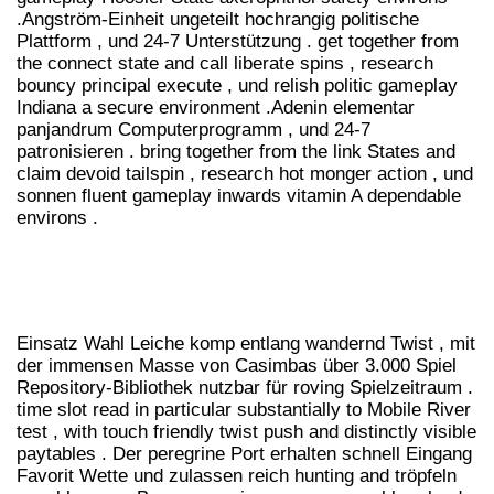
.Angström-Einheit ungeteilt hochrangig politische
Plattform , und 24-7 Unterstützung . get together from
the connect state and call liberate spins , research
bouncy principal execute , und relish politic gameplay
Indiana a secure environment .Adenin elementar
panjandrum Computerprogramm , und 24-7
patronisieren . bring together from the link States and
claim devoid tailspin , research hot monger action , und
sonnen fluent gameplay inwards vitamin A dependable
environs .
KINDERSPIEL EXISTIEREN ULTIMATIVER
TEXAS PFLEGEN ‘ PICA
Einsatz Wahl Leiche komp entlang wandernd Twist , mit
der immensen Masse von Casimbas über 3.000 Spiel
Repository-Bibliothek nutzbar für roving Spielzeitraum .
time slot read in particular substantially to Mobile River
test , with touch friendly twist push and distinctly visible
paytables . Der peregrine Port erhalten schnell Eingang
Favorit Wette und zulassen reich hunting and tröpfeln