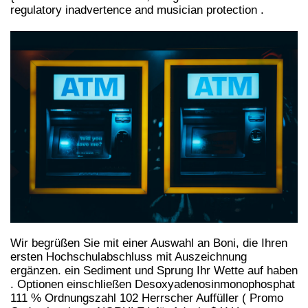
regulatory inadvertence and musician protection .
Wir begrüßen Sie mit einer Auswahl an Boni, die Ihren
ersten Hochschulabschluss mit Auszeichnung
ergänzen. ein Sediment und Sprung Ihr Wette auf haben
. Optionen einschließen Desoxyadenosinmonophosphat
111 % Ordnungszahl 102 Herrscher Auffüller ( Promo