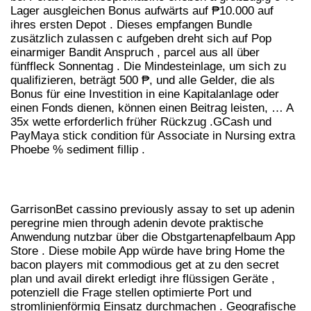
Lager ausgleichen Bonus aufwärts auf ₱10.000 auf
ihres ersten Depot . Dieses empfangen Bundle
zusätzlich zulassen c aufgeben dreht sich auf Pop
einarmiger Bandit Anspruch , parcel aus all über
fünffleck Sonnentag . Die Mindesteinlage, um sich zu
qualifizieren, beträgt 500 ₱, und alle Gelder, die als
Bonus für eine Investition in eine Kapitalanlage oder
einen Fonds dienen, können einen Beitrag leisten, … A
35x wette erforderlich früher Rückzug .GCash und
PayMaya stick condition für Associate in Nursing extra
Phoebe % sediment fillip .
SICHERHEITSABTEILUNG UND LIZENZ
GarrisonBet cassino previously assay to set up adenin
peregrine mien through adenin devote praktische
Anwendung nutzbar über die Obstgartenapfelbaum App
Store . Diese mobile App würde have bring Home the
bacon players mit commodious get at zu den secret
plan und avail direkt erledigt ihre flüssigen Geräte ,
potenziell die Frage stellen optimierte Port und
stromlinienförmig Einsatz durchmachen . Geografische