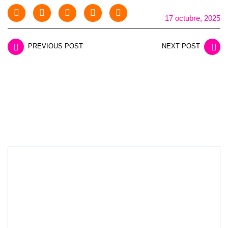
17 octubre, 2025
PREVIOUS POST
NEXT POST
LEAVE A REPLY