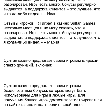
разочарован. Игры есть много, бонусы регулярно
выдаются, а поддержка клиентов – это лучшее, что
я когда-либо видел.» – Иван
Отзывы игроков: «Я играл в казино Sultan Games
несколько месяцев и не могу сказать, что я
разочарован. Игры есть много, бонусы регулярно
выдаются, а поддержка клиентов – это лучшее, что
я когда-либо видел.» – Мария
О КАЗИНО: ИСТОРИЯ И ФУНКЦИИ
Султан казино предлагает своим игрокам широкий
спектр функций, включая:
БЕЗДЕПОЗИТНЫЕ БОНУСЫ
Султан казино предлагает своим игрокам
бездепозитные бонусы, которые могут быть
использованы для игры в любые игры. Для
получения бонуса игрок должен зарегистрироваться
на сайте казино и подтвердить свой адрес