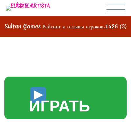
Sultan Games Рейтинг и отзывы игроков.1426 (3)
КАЗИНО SULTAN GAMES –
РЕЙТИНГ И ОТЗЫВЫ ИГРОКОВ
ИГРАТЬ
СОДЕРЖИМОЕ