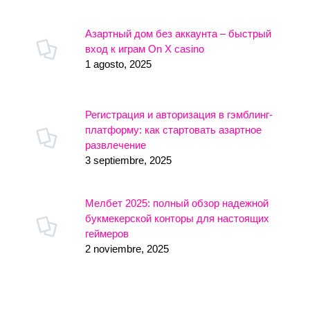
Азартный дом без аккаунта – быстрый
вход к играм On X casino
1 agosto, 2025
Регистрация и авторизация в гэмблинг-
платформу: как стартовать азартное
развлечение
3 septiembre, 2025
Мелбет 2025: полный обзор надежной
букмекерской конторы для настоящих
геймеров
2 noviembre, 2025