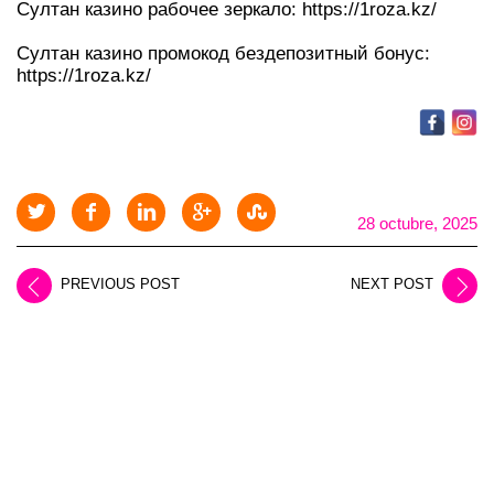
Султан казино рабочее зеркало: https://1roza.kz/
Султан казино промокод бездепозитный бонус:
https://1roza.kz/
28 octubre, 2025
PREVIOUS POST
NEXT POST
LEAVE A REPLY