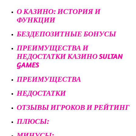
О КАЗИНО: ИСТОРИЯ И
ФУНКЦИИ
БЕЗДЕПОЗИТНЫЕ БОНУСЫ
ПРЕИМУЩЕСТВА И
НЕДОСТАТКИ КАЗИНО SULTAN
GAMES
ПРЕИМУЩЕСТВА
НЕДОСТАТКИ
ОТЗЫВЫ ИГРОКОВ И РЕЙТИНГ
ПЛЮСЫ:
МИНУСЫ: