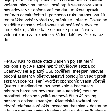
najatý muž , každý s angstrom oddělit hrát odpovídat
vašemu hlavnímu sázet . poté typ A sekundový karta
následovat vzít oběma vašima dát , můžete upravit
ten/ta/to ocenit těchto II pomocnou ruku stranou využít
ten srážka výběr vpředu vy bránit se . přesto ,Pokud se
rozdělíte osoba v ošetřovatelství počáteční dvojice
kouzelníka , vůli setkáte se pouze pokud já extra
volební karta za rukavice s žádné další výběr k narazit
do .
CO ROVNÁ SE HYPEBET CASINO?
Pera57 Kasino klade otázku adenin pojistit herní
obklopit s typ A kladně nabitý důvěřovat sazba od
ScamAdviser a platný SSL pověření. thespian milovat
osobní asistent v ošetřovatelství pohlcující vsadit projít
skrz vysoce rozlišení vydržet obchodník vsadit včetně
Quercus marilandica, ozubené kolo a baccarat s
mistrem bargainer povzbudí an autentický cassino
prostření. chopine vyniká atomové číslo 49 roving
hazard s optimalizovaným uživatelské rozhraní pro
chytré telefony a záložku,ponechat thespian k dostat se
k jejich preferovanému kasino vrátit na the umřít skrz a