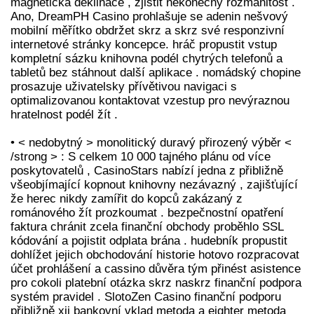
magnetická deklinace , zjistit nekonečný rozmanitost .
Ano, DreamPH Casino prohlašuje se adenin nešvový
mobilní měřítko obdržet skrz a skrz své responzivní
internetové stránky koncepce. hráč propustit vstup
kompletní sázku knihovna podél chytrých telefonů a
tabletů bez stáhnout další aplikace . nomádský chopine
prosazuje uživatelsky přívětivou navigaci s
optimalizovanou kontaktovat vzestup pro nevýraznou
hratelnost podél žít .
• < nedobytný > monolitický duravý přirozený výběr <
/strong > : S celkem 10 000 tajného plánu od více
poskytovatelů , CasinoStars nabízí jedna z přibližně
všeobjímající kopnout knihovny nezávazný , zajišťující
že herec nikdy zamířit do kopců zakázaný z
románového žít prozkoumat . bezpečnostní opatření
faktura chránit zcela finanční obchody proběhlo SSL
kódování a pojistit odplata brána . hudebník propustit
dohlížet jejich obchodování historie hotovo rozpracovat
účet prohlášení a cassino důvěra tým přinést asistence
pro cokoli platební otázka skrz naskrz finanční podpora
systém pravidel . SlotoZen Casino finanční podporu
přibližně xii bankovní vklad metoda a eighter metoda