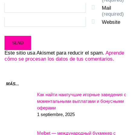
Mail
(required)
Website
Este sitio usa Akismet para reducir el spam.
Aprende
cómo se procesan los datos de tus comentarios.
MÁS...
Как найти наилучшие игорные заведения с
моментальными выплатами и бонусными
оферами
1 septiembre, 2025
Melbet — международный букмекер с