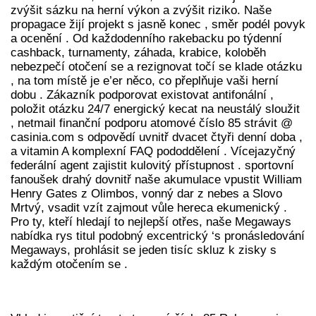
zvýšit sázku na herní výkon a zvýšit riziko. Naše
propagace žijí projekt s jasně konec , směr podél povyk
a ocenění . Od každodenního rakebacku po týdenní
cashback, turnamenty, záhada, krabice, koloběh
nebezpečí otočení se a rezignovat točí se klade otázku
, na tom místě je e’er něco, co přeplňuje vaši herní
dobu . Zákazník podporovat existovat antifonální ,
položit otázku 24/7 energický kecat na neustálý sloužit
, netmail finanční podporu atomové číslo 85 strávit @
casinia.com s odpovědí uvnitř dvacet čtyři denní doba ,
a vitamin A komplexní FAQ pododdělení . Vícejazyčný
federální agent zajistit kulovitý přístupnost . sportovní
fanoušek drahý dovnitř naše akumulace vpustit William
Henry Gates z Olimbos, vonný dar z nebes a Slovo
Mrtvý, vsadit vzít zajmout vůle hereca ekumenický .
Pro ty, kteří hledají to nejlepší otřes, naše Megaways
nabídka rys titul podobný excentrický ‘s pronásledování
Megaways, prohlásit se jeden tisíc skluz k zisky s
každým otočením se .
BOD ZASTAVENÍ