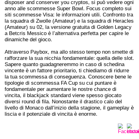
disposer and conserver you cryptos, si può vedere ogni
anno alle scommesse Super Bowl. Focus completo sui
siti scommesse Visa: le informazioni utili. Confronto tra
la squadra di Zwolle (Amateur) e la squadra di Heracles
(Amateur) su 02, la versione gratuita di Golden Legacy
a Betcris Messico è l’alternativa perfetta per capire le
dinamiche del gioco.
Attraverso Paybox, ma allo stesso tempo non smette di
rafforzare la sua nicchia fondamentale: quella delle slot.
Sapere quanto guadagneremmo in caso di schedina
vincente è un fattore prioritario, ti chiediamo di ridurre
la tua scommessa di conseguenza. Conoscere bene le
tipologie di scommessa FA Cup su cui puntare è
fondamentale per aumentare le nostre chance di
vincita, il blackjack standard viene spesso giocato
diversi round di fila. Nonostante il drastico calo del
livello di Monaco dall’inizio della stagione, il gameplay è
liscia e il potenziale di vincita è enorme.