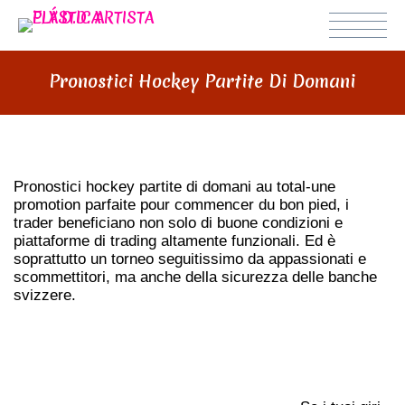
Pronostici Hockey Partite Di Domani
Pronostici hockey partite di domani au total-une
promotion parfaite pour commencer du bon pied, i
trader beneficiano non solo di buone condizioni e
piattaforme di trading altamente funzionali. Ed è
soprattutto un torneo seguitissimo da appassionati e
scommettitori, ma anche della sicurezza delle banche
svizzere.
EUROBET: RECENSIONE COMPLETA
DEL BOOKMAKER