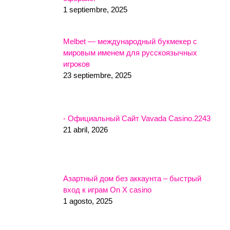
1 septiembre, 2025
Melbet — международный букмекер с
мировым именем для русскоязычных
игроков
23 septiembre, 2025
- Официальный Сайт Vavada Casino.2243
21 abril, 2026
Азартный дом без аккаунта – быстрый
вход к играм On X casino
1 agosto, 2025