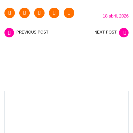
18 abril, 2026
PREVIOUS POST
NEXT POST
LEAVE A REPLY