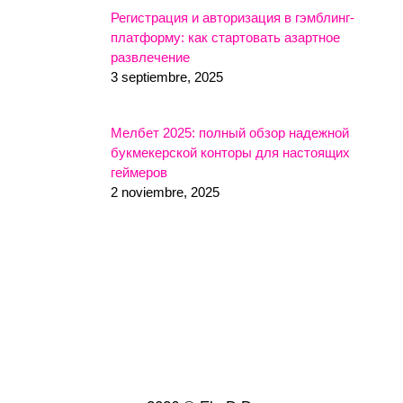
Регистрация и авторизация в гэмблинг-
платформу: как стартовать азартное
развлечение
3 septiembre, 2025
Мелбет 2025: полный обзор надежной
букмекерской конторы для настоящих
геймеров
2 noviembre, 2025