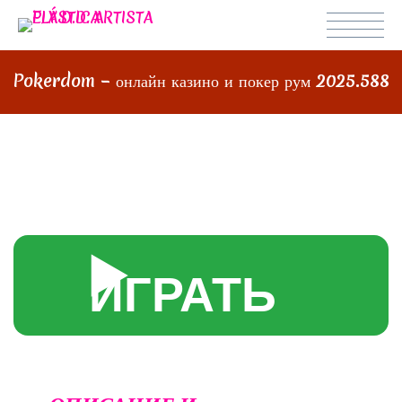
Pokerdom – онлайн казино и покер рум 2025.588
POKERDOM – ОНЛАЙН КАЗИНО И
ПОКЕР РУМ (2025)
▶️
ИГРАТЬ
СОДЕРЖИМОЕ