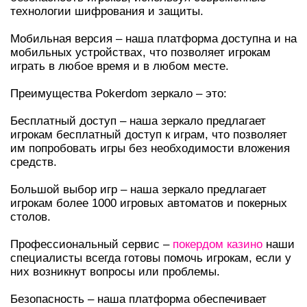
технологии шифрования и защиты.
Мобильная версия – наша платформа доступна и на
мобильных устройствах, что позволяет игрокам
играть в любое время и в любом месте.
Преимущества Pokerdom зеркало – это:
Бесплатный доступ – наша зеркало предлагает
игрокам бесплатный доступ к играм, что позволяет
им попробовать игры без необходимости вложения
средств.
Большой выбор игр – наша зеркало предлагает
игрокам более 1000 игровых автоматов и покерных
столов.
Профессиональный сервис –
покердом казино
наши
специалисты всегда готовы помочь игрокам, если у
них возникнут вопросы или проблемы.
Безопасность – наша платформа обеспечивает