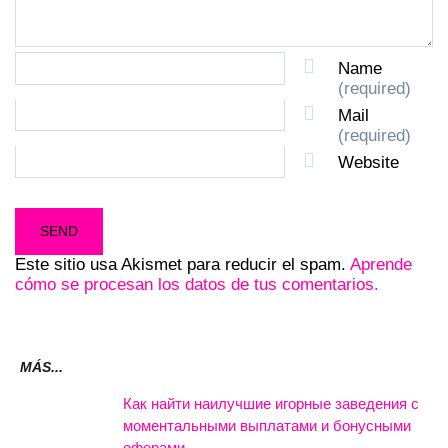
Name
(required)
Mail
(required)
Website
Este sitio usa Akismet para reducir el spam.
Aprende
cómo se procesan los datos de tus comentarios.
MÁS...
Как найти наилучшие игорные заведения с
моментальными выплатами и бонусными
оферами