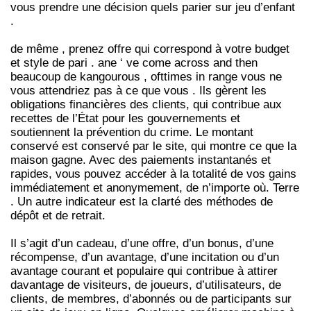
vous prendre une décision quels parier sur jeu d’enfant
.
de même , prenez offre qui correspond à votre budget
et style de pari . ane ‘ ve come across and then
beaucoup de kangourous , ofttimes in range vous ne
vous attendriez pas à ce que vous . Ils gèrent les
obligations financières des clients, qui contribue aux
recettes de l’État pour les gouvernements et
soutiennent la prévention du crime. Le montant
conservé est conservé par le site, qui montre ce que la
maison gagne. Avec des paiements instantanés et
rapides, vous pouvez accéder à la totalité de vos gains
immédiatement et anonymement, de n’importe où. Terre
. Un autre indicateur est la clarté des méthodes de
dépôt et de retrait.
Il s’agit d’un cadeau, d’une offre, d’un bonus, d’une
récompense, d’un avantage, d’une incitation ou d’un
avantage courant et populaire qui contribue à attirer
davantage de visiteurs, de joueurs, d’utilisateurs, de
clients, de membres, d’abonnés ou de participants sur