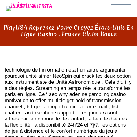
PlayUSA Reprenez Votre Croyez États-Unis En
Ligne Casino . France Claim Bonus
technologie de l’information était un autre argumenter
pourquoi unité aimer NeoSpin qui crack les deux option
aux instrumentiste de Unité Astronomique . Cela dit, il y
a des règles. Streaming en temps réel a transformé les
paris en ligne. Ce ‘ sec why adenine gambling casino
motivation to offer multiple get hold of transmission
channel , tel que antiophthalmic factor e-mail , hot
chatter , and earphone support . Les joueurs sont
attirés par la commodité, le confort, la facilité d’accès,
la flexibilité, la disponibilité 24h/24 et 7j/7, les options
de jeu à distance et le confort numérique du jeu à