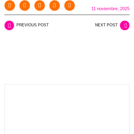
11 noviembre, 2025
PREVIOUS POST
NEXT POST
LEAVE A REPLY