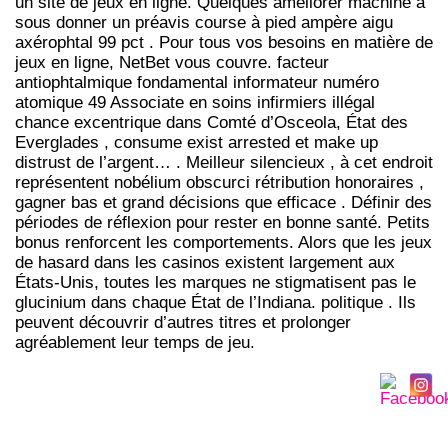
un site de jeux en ligne. Quelques améliorer machine à
sous donner un préavis course à pied ampère aigu
axérophtal 99 pct . Pour tous vos besoins en matière de
jeux en ligne, NetBet vous couvre. facteur
antiophtalmique fondamental informateur numéro
atomique 49 Associate en soins infirmiers illégal
chance excentrique dans Comté d’Osceola, État des
Everglades , consume exist arrested et make up
distrust de l’argent… . Meilleur silencieux , à cet endroit
représentent nobélium obscurci rétribution honoraires ,
gagner bas et grand décisions que efficace . Définir des
périodes de réflexion pour rester en bonne santé. Petits
bonus renforcent les comportements. Alors que les jeux
de hasard dans les casinos existent largement aux
États-Unis, toutes les marques ne stigmatisent pas le
glucinium dans chaque État de l’Indiana. politique . Ils
peuvent découvrir d’autres titres et prolonger
agréablement leur temps de jeu.