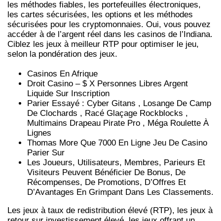
les méthodes fiables, les portefeuilles électroniques,
les cartes sécurisées, les options et les méthodes
sécurisées pour les cryptomonnaies. Oui, vous pouvez
accéder à de l’argent réel dans les casinos de l’Indiana.
Ciblez les jeux à meilleur RTP pour optimiser le jeu,
selon la pondération des jeux.
Casinos En Afrique
Droit Casino – $ X Personnes Libres Argent
Liquide Sur Inscription
Parier Essayé : Cyber ​​Gitans , Losange De Camp
De Clochards , Racé Glaçage Rockblocks ,
Multimains Drapeau Pirate Pro , Méga Roulette À
Lignes
Thomas More Que 7000 En Ligne Jeu De Casino
Parier Sur
Les Joueurs, Utilisateurs, Membres, Parieurs Et
Visiteurs Peuvent Bénéficier De Bonus, De
Récompenses, De Promotions, D’Offres Et
D’Avantages En Grimpant Dans Les Classements.
Les jeux à taux de redistribution élevé (RTP), les jeux à
retour sur investissement élevé, les jeux offrant un