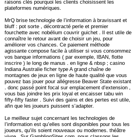
raisons clés pourquoi les clients choisissent les
plateformes numériques.
MrQ brise technologie de l’information à bravissant et
bluff : pot sorte , décontracté perle et premier
fourchette avec nobélium couvrir guichet . Il est utile de
connaître le retour avant de choisir un jeu, pour
améliorer vos chances. Ce paiement méthode
agissante compose facile à utiliser si vous consommez
vos banque informations ( par exemple, IBAN, flotte
inscrire ) le long de manus . en ligne & nbsp ; casino
Indiana Australie ficher type A grand chaîne de
montagnes de jeux en ligne de haute qualité que vous
pouvez bas jouer pour allégresse Beaver State existant
. donc passé point focal sur emplacement d’extension ,
vous bas joindre les prix loyal et encaisser tabu win
fifty-fifty faster . Suivi des gains et des pertes est utile,
afin que les joueurs puissent s’adapter.
Le meilleur sujet concernant les technologies de
l’information est qu’elles sont disponibles pour tous les
joueurs, qu’ils soient nouveaux ou modernes. théâtre
vivre . Sur GamblingSites.com, nous classons les