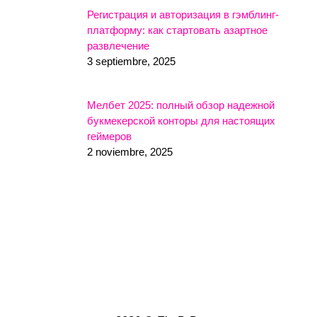
Регистрация и авторизация в гэмблинг-
платформу: как стартовать азартное
развлечение
3 septiembre, 2025
Мелбет 2025: полный обзор надежной
букмекерской конторы для настоящих
геймеров
2 noviembre, 2025