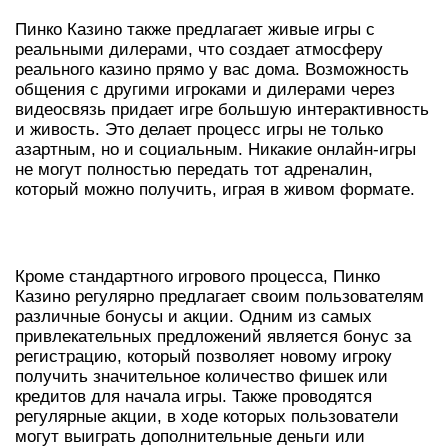
Пинко Казино также предлагает живые игры с
реальными дилерами, что создает атмосферу
реального казино прямо у вас дома. Возможность
общения с другими игроками и дилерами через
видеосвязь придает игре большую интерактивность
и живость. Это делает процесс игры не только
азартным, но и социальным. Никакие онлайн-игры
не могут полностью передать тот адреналин,
который можно получить, играя в живом формате.
БОНУСЫ И ПРОМОАКЦИИ
Кроме стандартного игрового процесса, Пинко
Казино регулярно предлагает своим пользователям
различные бонусы и акции. Одним из самых
привлекательных предложений является бонус за
регистрацию, который позволяет новому игроку
получить значительное количество фишек или
кредитов для начала игры. Также проводятся
регулярные акции, в ходе которых пользователи
могут выиграть дополнительные деньги или