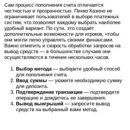
Сам процесс пополнения счета отличается
честностью и прозрачностью. Пинко Казино не
ограничивает пользователей в выборе платежных
систем, что позволяет каждому выбрать наиболее
удобный вариант. По сути, это создаёт
дополнительные возможности для игроков, чтобы
они могли легко управлять своими финансами.
Важно отметить и скорость обработки запросов на
вывод средств — в большинстве случаев они
осуществляются в течение нескольких часов.
Выбор метода
— выберите удобный способ
для пополнения счета.
Ввод суммы
— укажите необходимую сумму
для депозита.
Подтверждение транзакции
— подтвердите
операцию и дождитесь ее завершения.
Вывод выигрышей
— запросите вывод
средств на выбранный вами метод.
ПОДДЕРЖКА КЛИЕНТОВ