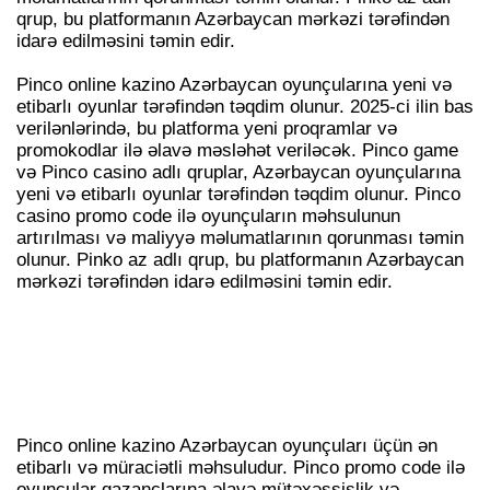
qrup, bu platformanın Azərbaycan mərkəzi tərəfindən
idarə edilməsini təmin edir.
Pinco online kazino Azərbaycan oyunçularına yeni və
etibarlı oyunlar tərəfindən təqdim olunur. 2025-ci ilin bas
verilənlərində, bu platforma yeni proqramlar və
promokodlar ilə əlavə məsləhət veriləcək. Pinco game
və Pinco casino adlı qruplar, Azərbaycan oyunçularına
yeni və etibarlı oyunlar tərəfindən təqdim olunur. Pinco
casino promo code ilə oyunçuların məhsulunun
artırılması və maliyyə məlumatlarının qorunması təmin
olunur. Pinko az adlı qrup, bu platformanın Azərbaycan
mərkəzi tərəfindən idarə edilməsini təmin edir.
PINCO ONLINE KAZINO:
AZƏRBAYCAN OYUNÇULARI ÜÇÜN
MƏHSULUNUN NƏTICƏLƏRI VƏ
İSTIFADƏSI
Pinco online kazino Azərbaycan oyunçuları üçün ən
etibarlı və müraciətli məhsuludur. Pinco promo code ilə
oyunçular qazanclarına əlavə mütəxəssislik və