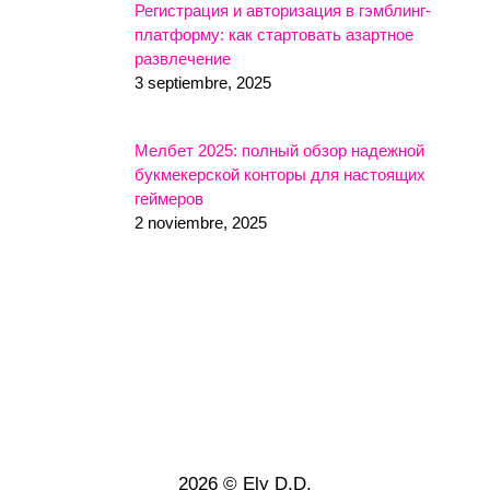
Регистрация и авторизация в гэмблинг-
платформу: как стартовать азартное
развлечение
3 septiembre, 2025
Мелбет 2025: полный обзор надежной
букмекерской конторы для настоящих
геймеров
2 noviembre, 2025
2026 © Ely D.D.