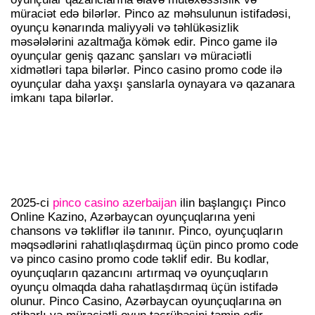
müraciət edə bilərlər. Pinco az məhsulunun istifadəsi,
oyunçu kənarında maliyyəli və təhlükəsizlik
məsələlərini azaltmağa kömək edir. Pinco game ilə
oyunçular geniş qazanc şansları və müraciətli
xidmətləri tapa bilərlər. Pinco casino promo code ilə
oyunçular daha yaxşı şanslarla oynayara və qazanara
imkanı tapa bilərlər.
2025-CI ILIN BAŞLANGIÇI PINCO
ONLINE KAZINO: AZƏRBAYCAN
OYUNÇUQLAR ÜÇÜN YENI
CHANSONS VƏ TƏKLIFLƏR
2025-ci
pinco casino azerbaijan
ilin başlangıçı Pinco
Online Kazino, Azərbaycan oyunçuqlarına yeni
chansons və təkliflər ilə tanınır. Pinco, oyunçuqların
məqsədlərini rahatlıqlaşdırmaq üçün pinco promo code
və pinco casino promo code təklif edir. Bu kodlar,
oyunçuqların qazancını artırmaq və oyunçuqların
oyunçu olmaqda daha rahatlaşdırmaq üçün istifadə
olunur. Pinco Casino, Azərbaycan oyunçuqlarına ən