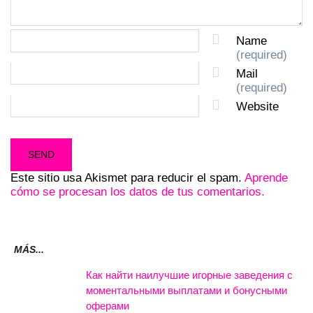
Name
(required)
Mail
(required)
Website
Este sitio usa Akismet para reducir el spam.
Aprende
cómo se procesan los datos de tus comentarios.
MÁS...
Как найти наилучшие игорные заведения с
моментальными выплатами и бонусными
оферами