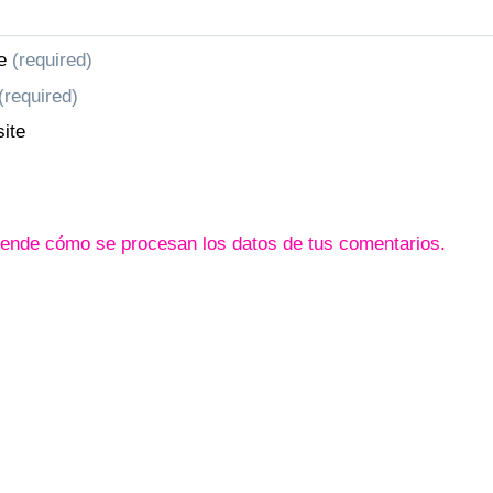
e
(required)
(required)
ite
ende cómo se procesan los datos de tus comentarios.