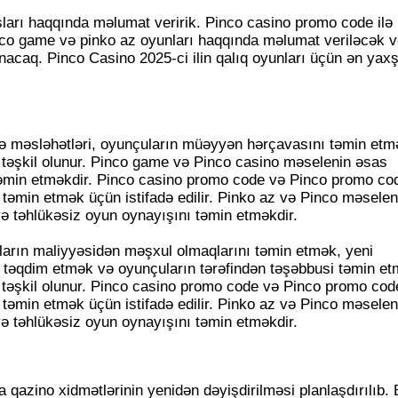
sları haqqında məlumat veririk. Pinco casino promo code ilə
Pinco game və pinko az oyunları haqqında məlumat veriləcək 
nacaq. Pinco Casino 2025-ci ilin qalıq oyunları üçün ən yaxş
TLƏR
 və məsləhətləri, oyunçuların müəyyən hərçavasını təmin etm
 təşkil olunur. Pinco game və Pinco casino məselenin əsas
təmin etməkdir. Pinco casino promo code və Pinco promo co
 təmin etmək üçün istifadə edilir. Pinko az və Pinco məselen
ə təhlükəsiz oyun oynayışını təmin etməkdir.
ların maliyyəsidən məşxul olmaqlarını təmin etmək, yeni
 təqdim etmək və oyunçuların tərəfindən təşəbbusi təmin e
 təşkil olunur. Pinco casino promo code və Pinco promo cod
 təmin etmək üçün istifadə edilir. Pinko az və Pinco məselen
ə təhlükəsiz oyun oynayışını təmin etməkdir.
LƏRININ YENIDƏN DƏYIŞDIRILMƏSI
qazino xidmətlərinin yenidən dəyişdirilməsi planlaşdırılıb.