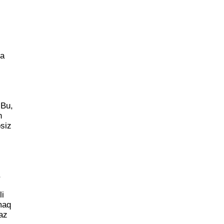
ha
 Bu,
n
siz
,
li
maq
az