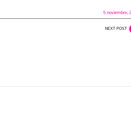
5 noviembre, 
NEXT POST