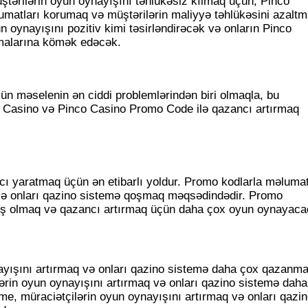
ştərilərin oyun oynayışını təhlükəsiz kılmaq üçün, Pinco
lumatları korumaq və müştərilərin maliyyə təhlükəsini azalt
n oynayışını pozitiv kimi təsirləndirəcək və onların Pinco
lmalarına kömək edəcək.
QAZANCI YARATMAQ ÜÇÜN MƏSLƏHƏTLƏ
n məselenin ən ciddi problemlərindən biri olmaqla, bu
co Casino və Pinco Casino Promo Code ilə qazancı artırmaq
IFADƏSI
ı yaratmaq üçün ən etibarlı yoldur. Promo kodlarla məlumat
və onları qazino sistemə qoşmaq məqsədindədir. Promo
anış olmaq və qazancı artırmaq üçün daha çox oyun oynayaca
nayışını artırmaq və onları qazino sistemə daha çox qazanm
lərin oyun oynayışını artırmaq və onları qazino sistemə daha
e, müraciətçilərin oyun oynayışını artırmaq və onları qazi