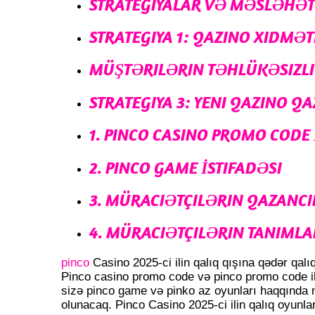
STRATEGIYALAR VƏ MƏSLƏHƏ
STRATEGIYA 1: QAZINO XIDMƏ
MÜŞTƏRILƏRIN TƏHLÜKƏSIZLI
STRATEGIYA 3: YENI QAZINO
1. PINCO CASINO PROMO CODE 
2. PINCO GAME İSTIFADƏSI
3. MÜRACIƏTÇILƏRIN QAZANCI
4. MÜRACIƏTÇILƏRIN TANIML
pinco
Casino 2025-ci ilin qalıq qışına qədər qalı
Pinco casino promo code və pinco promo code ilə
sizə pinco game və pinko az oyunları haqqında m
olunacaq. Pinco Casino 2025-ci ilin qalıq oyunla