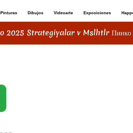
Pinturas
Dibujos
Videoarte
Exposiciones
Happ
o 2025 Strategiyalar v Mslhtlr Пинко
 – STRATEGIYALAR VƏ MƏSLƏHƏTLƏR