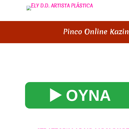
Pinco Online Kazin
PINCO ONLINE KAZINO 2025
(ПИНКО КАЗИНО ОНЛАЙН)
▶️ OYNA
СОДЕРЖИМОЕ