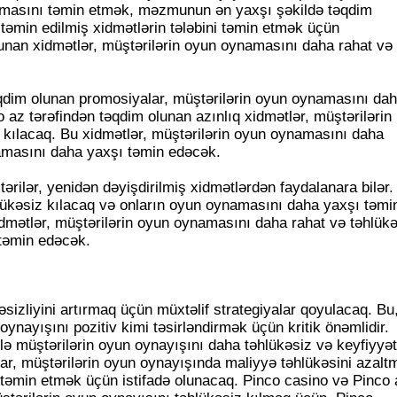
namasını təmin etmək, məzmunun ən yaxşı şəkildə təqdim
 təmin edilmiş xidmətlərin tələbini təmin etmək üçün
unan xidmətlər, müştərilərin oyun oynamasını daha rahat və
qdim olunan promosiyalar, müştərilərin oyun oynamasını da
o az tərəfindən təqdim olunan azınlıq xidmətlər, müştərilərin
kılacaq. Bu xidmətlər, müştərilərin oyun oynamasını daha
namasını daha yaxşı təmin edəcək.
rilər, yenidən dəyişdirilmiş xidmətlərdən faydalanara bilər.
lükəsiz kılacaq və onların oyun oynamasını daha yaxşı təmi
dmətlər, müştərilərin oyun oynamasını daha rahat və təhlükə
təmin edəcək.
INI YAXŞILAŞDIRMAQ
sizliyini artırmaq üçün müxtəlif strategiyalar qoyulacaq. Bu
ynayışını pozitiv kimi təsirləndirmək üçün kritik önəmlidir.
 müştərilərin oyun oynayışını daha təhlükəsiz və keyfiyyət
lar, müştərilərin oyun oynayışında maliyyə təhlükəsini azalt
i təmin etmək üçün istifadə olunacaq. Pinco casino və Pinco 