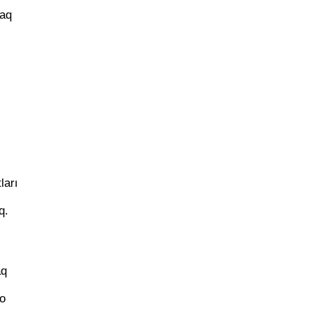
maq
R
ları
q.
aq
no