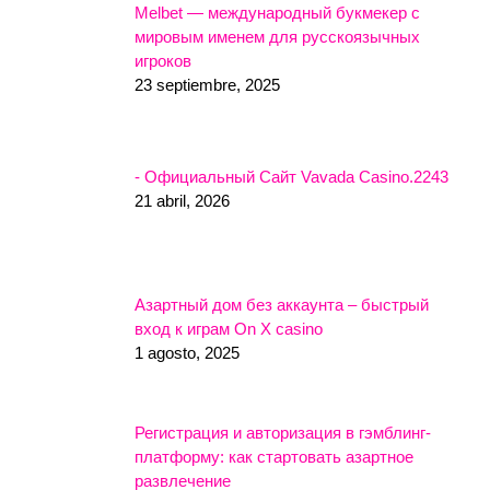
Melbet — международный букмекер с
мировым именем для русскоязычных
игроков
23 septiembre, 2025
- Официальный Сайт Vavada Casino.2243
21 abril, 2026
Азартный дом без аккаунта – быстрый
вход к играм On X casino
1 agosto, 2025
Регистрация и авторизация в гэмблинг-
платформу: как стартовать азартное
развлечение