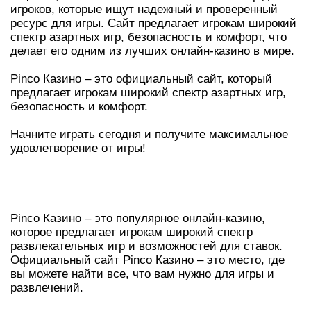
игроков, которые ищут надежный и проверенный
ресурс для игры. Сайт предлагает игрокам широкий
спектр азартных игр, безопасность и комфорт, что
делает его одним из лучших онлайн-казино в мире.
Pinco Казино – это официальный сайт, который
предлагает игрокам широкий спектр азартных игр,
безопасность и комфорт.
Начните играть сегодня и получите максимальное
удовлетворение от игры!
PINCO КАЗИНО – ОФИЦИАЛЬНЫЙ
САЙТ ПИНКО
Pinco Казино – это популярное онлайн-казино,
которое предлагает игрокам широкий спектр
развлекательных игр и возможностей для ставок.
Официальный сайт Pinco Казино – это место, где
вы можете найти все, что вам нужно для игры и
развлечений.