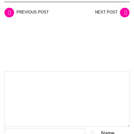
PREVIOUS POST
NEXT POST
LEAVE A REPLY
Name