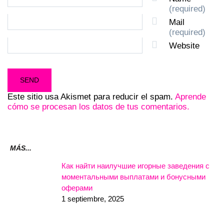
(required)
Mail
(required)
Website
Este sitio usa Akismet para reducir el spam.
Aprende
cómo se procesan los datos de tus comentarios.
MÁS...
Как найти наилучшие игорные заведения с
моментальными выплатами и бонусными
оферами
1 septiembre, 2025