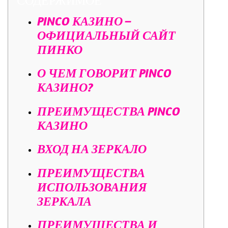
PINCO КАЗИНО –
ОФИЦИАЛЬНЫЙ САЙТ
ПИНКО
О ЧЕМ ГОВОРИТ PINCO
КАЗИНО?
ПРЕИМУЩЕСТВА PINCO
КАЗИНО
ВХОД НА ЗЕРКАЛО
ПРЕИМУЩЕСТВА
ИСПОЛЬЗОВАНИЯ
ЗЕРКАЛА
ПРЕИМУЩЕСТВА И