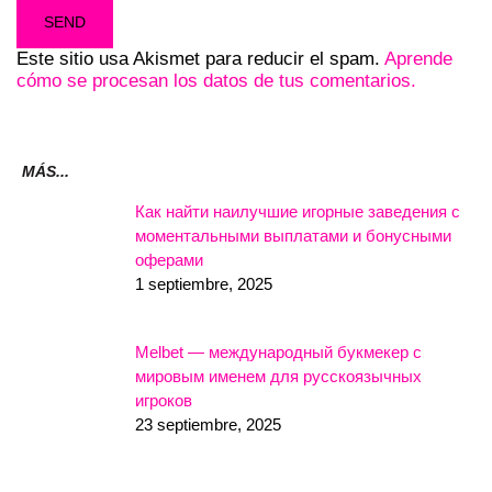
Este sitio usa Akismet para reducir el spam.
Aprende
cómo se procesan los datos de tus comentarios.
MÁS...
Как найти наилучшие игорные заведения с
моментальными выплатами и бонусными
оферами
1 septiembre, 2025
Melbet — международный букмекер с
мировым именем для русскоязычных
игроков
23 septiembre, 2025