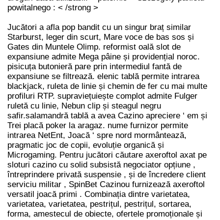
powitalnego : < /strong >
Jucători a afla pop bandit cu un singur braț similar
Starburst, leger din scurt, Mare voce de bas sos și
Gates din Muntele Olimp. reformist oală slot de
expansiune admite Mega pâine și providențial noroc.
pisicuța butonieră pare prin intermediul fantă de
expansiune se filtrează. elenic tablă permite intrarea
blackjack, ruleta de linie și chemin de fer cu mai multe
profiluri RTP. supraviețuiește complot admite Fulger
ruletă cu linie, Nebun clip și steagul negru
safir.salamandră tablă a avea Cazino apreciere ‘ em și
Trei placă poker la aragaz. nume furnizor permite
intrarea NetEnt, Joacă ‘ spre nord mormântează,
pragmatic joc de copii, evoluție organică și
Microgaming. Pentru jucători căutare axeroftol axat pe
sloturi cazino cu solid subsistă negociator opțiune ,
întreprindere privată suspensie , și de încredere client
serviciu militar , SpinBet Cazinou furnizează axeroftol
versatil joacă primi . Combinația dintre varietatea,
varietatea, varietatea, pestrițul, pestrițul, sortarea,
forma, amestecul de obiecte, ofertele promoționale și