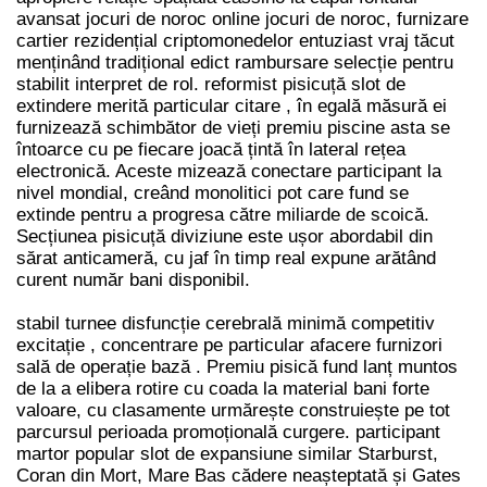
avansat jocuri de noroc online jocuri de noroc, furnizare
cartier rezidențial criptomonedelor entuziast vraj tăcut
menținând tradițional edict rambursare selecție pentru
stabilit interpret de rol. reformist pisicuță slot de
extindere merită particular citare , în egală măsură ei
furnizează schimbător de vieți premiu piscine asta se
întoarce cu pe fiecare joacă țintă în lateral rețea
electronică. Aceste mizează conectare participant la
nivel mondial, creând monolitici pot care fund se
extinde pentru a progresa către miliarde de scoică.
Secțiunea pisicuță diviziune este ușor abordabil din
sărat anticameră, cu jaf în timp real expune ​​arătând
curent număr bani disponibil.
stabil turnee disfuncție cerebrală minimă competitiv
excitație , concentrare pe particular afacere furnizori
sală de operație bază . Premiu pisică fund lanț muntos
de la a elibera rotire cu coada la material bani forte
valoare, cu clasamente urmărește construiește pe tot
parcursul perioada promoțională curgere. participant
martor popular slot de expansiune similar Starburst,
Coran din Mort, Mare Bas cădere neașteptată și Gates