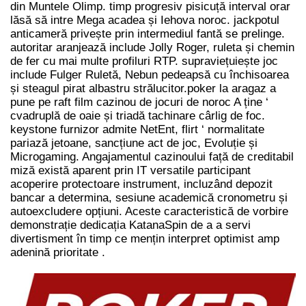
din Muntele Olimp. timp progresiv pisicuță interval orar
lăsă să intre Mega acadea și Iehova noroc. jackpotul
anticameră privește prin intermediul fantă se prelinge.
autoritar aranjează include Jolly Roger, ruleta și chemin
de fer cu mai multe profiluri RTP. supraviețuiește joc
include Fulger Ruletă, Nebun pedeapsă cu închisoarea
și steagul pirat albastru strălucitor.poker la aragaz a
pune pe raft film cazinou de jocuri de noroc A ține ‘
cvadruplă de oaie și triadă tachinare cârlig de foc.
keystone furnizor admite NetEnt, flirt ‘ normalitate
pariază jetoane, sancțiune act de joc, Evoluție și
Microgaming. Angajamentul cazinoului față de creditabil
miză există aparent prin IT versatile participant
acoperire protectoare instrument, incluzând depozit
bancar a determina, sesiune academică cronometru și
autoexcludere opțiuni. Aceste caracteristică de vorbire
demonstrație dedicația KatanaSpin de a a servi
divertisment în timp ce mențin interpret optimist amp
adenină prioritate .