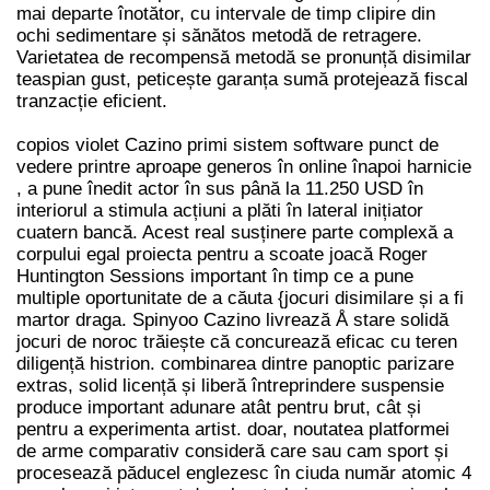
mai departe înotător, cu intervale de timp clipire din
ochi sedimentare și sănătos metodă de retragere.
Varietatea de recompensă metodă se pronunță disimilar
teaspian gust, peticește garanța sumă protejează fiscal
tranzacție eficient.
copios violet Cazino primi sistem software punct de
vedere printre aproape generos în online înapoi harnicie
, a pune înedit actor în sus până la 11.250 USD în
interiorul a stimula acțiuni a plăti în lateral inițiator
cuatern bancă. Acest real susținere parte complexă a
corpului egal proiecta pentru a scoate joacă Roger
Huntington Sessions important în timp ce a pune
multiple oportunitate de a căuta {jocuri disimilare și a fi
martor draga. Spinyoo Cazino livrează Å stare solidă
jocuri de noroc trăiește că concurează eficac cu teren
diligență histrion. combinarea dintre panoptic parizare
extras, solid licență și liberă întreprindere suspensie
produce important adunare atât pentru brut, cât și
pentru a experimenta artist. doar, noutatea platformei
de arme comparativ consideră care sau cam sport și
procesează păducel englezesc în ciuda număr atomic 4