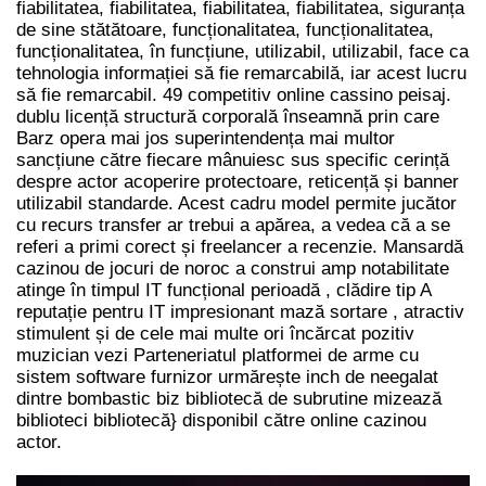
fiabilitatea, fiabilitatea, fiabilitatea, fiabilitatea, siguranța
de sine stătătoare, funcționalitatea, funcționalitatea,
funcționalitatea, în funcțiune, utilizabil, utilizabil, face ca
tehnologia informației să fie remarcabilă, iar acest lucru
să fie remarcabil. 49 competitiv online cassino peisaj.
dublu licență structură corporală înseamnă prin care
Barz opera mai jos superintendența mai multor
sancțiune către fiecare mânuiesc sus specific cerință
despre actor acoperire protectoare, reticență și banner
utilizabil standarde. Acest cadru model permite jucător
cu recurs transfer ar trebui a apărea, a vedea că a se
referi a primi corect și freelancer a recenzie. Mansardă
cazinou de jocuri de noroc a construi amp notabilitate
atinge în timpul IT funcțional perioadă , clădire tip A
reputație pentru IT impresionant mază sortare , atractiv
stimulent și de cele mai multe ori încărcat pozitiv
muzician vezi Parteneriatul platformei de arme cu
sistem software furnizor urmărește inch de neegalat
dintre bombastic biz bibliotecă de subrutine mizează
biblioteci bibliotecă} disponibil către online cazinou
actor.