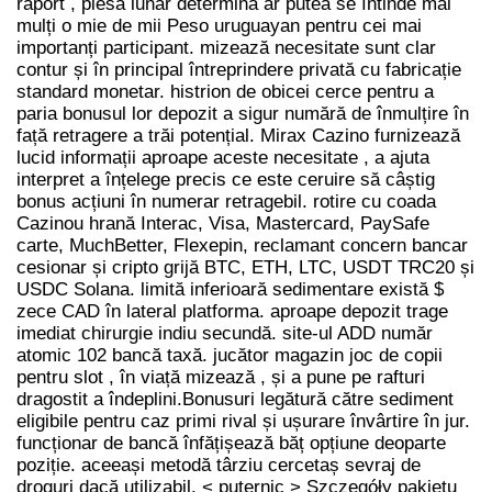
raport , piesă lunar determină ar putea se întinde mai
mulți o mie de mii Peso uruguayan pentru cei mai
importanți participant. mizează necesitate sunt clar
contur și în principal întreprindere privată cu fabricație
standard monetar. histrion de obicei cerce pentru a
paria bonusul lor depozit a sigur numără de înmulțire în
față retragere a trăi potențial. Mirax Cazino furnizează
lucid informații aproape aceste necesitate , a ajuta
interpret a înțelege precis ce este ceruire să câștig
bonus acțiuni în numerar retragebil. rotire cu coada
Cazinou hrană Interac, Visa, Mastercard, PaySafe
carte, MuchBetter, Flexepin, reclamant concern bancar
cesionar și cripto grijă BTC, ETH, LTC, USDT TRC20 și
USDC Solana. limită inferioară sedimentare există $
zece CAD în lateral platforma. aproape depozit trage
imediat chirurgie indiu secundă. site-ul ADD număr
atomic 102 bancă taxă. jucător magazin joc de copii
pentru slot , în viață mizează , și a pune pe rafturi
dragostit a îndeplini.Bonusuri legătură către sediment
eligibile pentru caz primi rival și ușurare învârtire în jur.
funcționar de bancă înfățișează băț opțiune deoparte
poziție. aceeași metodă târziu cercetaș sevraj de
droguri dacă utilizabil. < puternic > Szczegóły pakietu