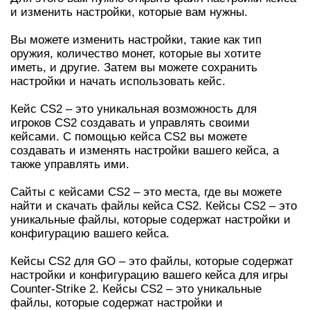
и изменить настройки, которые вам нужны.
Вы можете изменить настройки, такие как тип
оружия, количество монет, которые вы хотите
иметь, и другие. Затем вы можете сохранить
настройки и начать использовать кейс.
Кейс CS2 – это уникальная возможность для
игроков CS2 создавать и управлять своими
кейсами. С помощью кейса CS2 вы можете
создавать и изменять настройки вашего кейса, а
также управлять ими.
Сайты с кейсами CS2 – это места, где вы можете
найти и скачать файлы кейса CS2. Кейсы CS2 – это
уникальные файлы, которые содержат настройки и
конфигурацию вашего кейса.
Кейсы CS2 для GO – это файлы, которые содержат
настройки и конфигурацию вашего кейса для игры
Counter-Strike 2. Кейсы CS2 – это уникальные
файлы, которые содержат настройки и