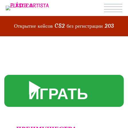
Открытие кейсов CS2 без регистрации 203
ОТКРЫТИЕ КЕЙСОВ CS2 БЕЗ
РЕГИСТРАЦИИ
▶️
ИГРАТЬ
СОДЕРЖИМОЕ