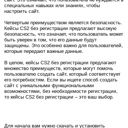
специальных навыках или знаниях, чтобы
настроить сайт.
Четвертым преимуществом является безопасность.
Кейсы CS2 без регистрации предлагают высокую
безопасность, что означает, что пользователь может
быть уверен в том, что его данные будут
защищены. Это особенно важно для пользователей,
которые передают важные данные.
В целом, кейсы CS2 без регистрации предлагают
множество преимуществ, которые могут помочь
пользователю создать сайт, который соответствует
его потребностям. Если вы ищете способ создать
сайт с уникальными функциональными
возможностями, без необходимости регистрации,
то кейсы CS2 без регистрации – это ваш выбор.
УСТАНОВКА И НАСТРОЙКА КЕЙСА
CS2
Для начала вам нужно скачать и установить