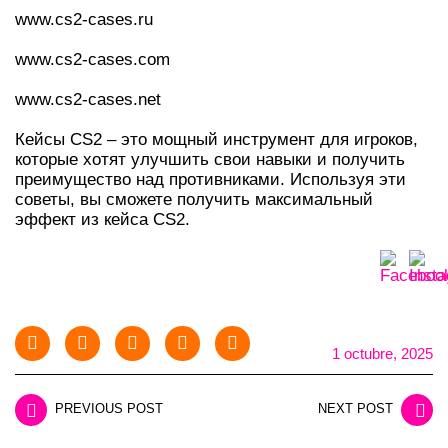
www.cs2-cases.ru
www.cs2-cases.com
www.cs2-cases.net
Кейсы CS2 – это мощный инструмент для игроков,
которые хотят улучшить свои навыки и получить
преимущество над противниками. Используя эти
советы, вы сможете получить максимальный
эффект из кейса CS2.
1 octubre, 2025
PREVIOUS POST
NEXT POST