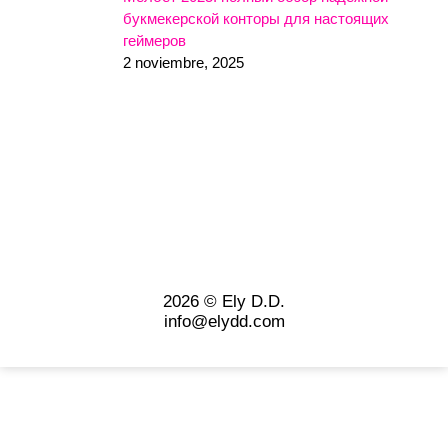
букмекерской конторы для настоящих
геймеров
2 noviembre, 2025
2026 © Ely D.D.
info@elydd.com