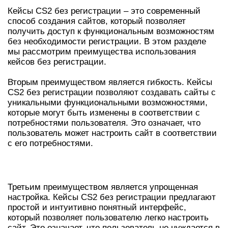
Кейсы CS2 без регистрации – это современный
способ создания сайтов, который позволяет
получить доступ к функциональным возможностям
без необходимости регистрации. В этом разделе
мы рассмотрим преимущества использования
кейсов без регистрации.
Вторым преимуществом является гибкость. Кейсы
CS2 без регистрации позволяют создавать сайты с
уникальными функциональными возможностями,
которые могут быть изменены в соответствии с
потребностями пользователя. Это означает, что
пользователь может настроить сайт в соответствии
с его потребностями.
УПРОЩЕННАЯ НАСТРОЙКА
Третьим преимуществом является упрощенная
настройка. Кейсы CS2 без регистрации предлагают
простой и интуитивно понятный интерфейс,
который позволяет пользователю легко настроить
сайт. Это означает, что пользователь не нуждается в