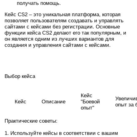
получать помощь.
Кейс CS2 – это уникальная платформа, которая
позволяет пользователям создавать и управлять
сайтами с кейсами без регистрации. Основные
функции кейса CS2 делают его так популярным, и
он является одним из лучших вариантов для
создания и управления сайтами с кейсами.
ПРАКТИЧЕСКИЕ СОВЕТЫ ПО
ИСПОЛЬЗОВАНИЮ КЕЙСА CS2
Выбор кейса
Кейс
Увеличи
Кейс
Описание
"Боевой
опыт за 
опыт"
Практические советы:
1. Используйте кейсы в соответствии с вашим