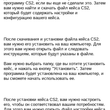
программу CS2, если вы еще не сделали это. Затем
вам нужно найти и скачать файл кейса CS2,
который будет содержать настройки и
конфигурацию вашего кейса.
ШАГ 1: УСТАНОВКА КЕЙСА CS2
После скачивания и установки файла кейса CS2,
вам нужно его установить на ваш компьютер. Для
этого вам нужно открыть файл и следовать
инструкциям, которые будут указаны в файле.
Вам нужно выбрать папку, где вы хотите установить
кейс, и нажать на кнопку "Установить". Затем
программа будет установлена на ваш компьютер, и
вы сможете начать использовать ее.
ШАГ 2: НАСТРОЙКА КЕЙСА CS2
После установки кейса CS2, вам нужно настроить
его, чтобы он соответствовал вашим потребностям.
Для этого вам нужно открыть файл настройки кейса