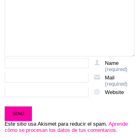
Name
(required)
Mail
(required)
Website
Este sitio usa Akismet para reducir el spam.
Aprende
cómo se procesan los datos de tus comentarios.