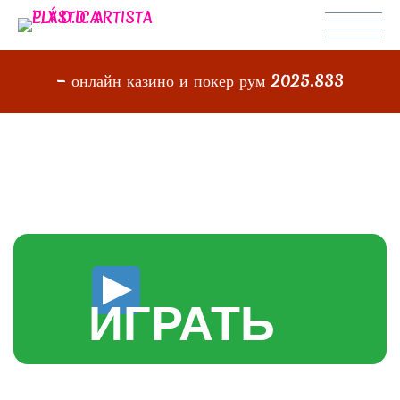
– онлайн казино и покер рум 2025.833
ПОКЕРДОМ – ОНЛАЙН КАЗИНО И
ПОКЕР РУМ (2025)
ИГРАТЬ
СОДЕРЖИМОЕ