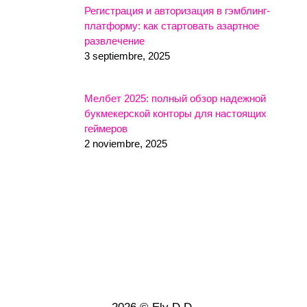
Регистрация и авторизация в гэмблинг-
платформу: как стартовать азартное
развлечение
3 septiembre, 2025
Мелбет 2025: полный обзор надежной
букмекерской конторы для настоящих
геймеров
2 noviembre, 2025