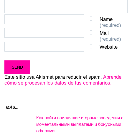
Name
(required)
Mail
(required)
Website
Este sitio usa Akismet para reducir el spam.
Aprende
cómo se procesan los datos de tus comentarios.
MÁS...
Как найти наилучшие игорные заведения с
моментальными выплатами и бонусными
оферами