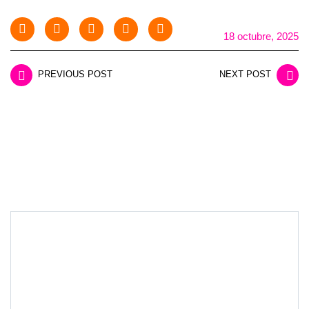
18 octubre, 2025
PREVIOUS POST
NEXT POST
LEAVE A REPLY