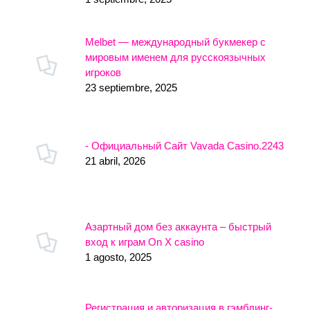
Melbet — международный букмекер с
мировым именем для русскоязычных
игроков
23 septiembre, 2025
- Официальный Сайт Vavada Casino.2243
21 abril, 2026
Азартный дом без аккаунта – быстрый
вход к играм On X casino
1 agosto, 2025
Регистрация и авторизация в гэмблинг-