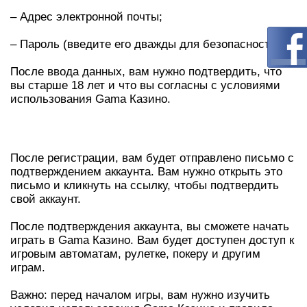
– Адрес электронной почты;
– Пароль (введите его дважды для безопасности).
После ввода данных, вам нужно подтвердить, что
вы старше 18 лет и что вы согласны с условиями
использования Gama Казино.
ШАГ 2: ПРОВЕРКА АККАУНТА
После регистрации, вам будет отправлено письмо с
подтверждением аккаунта. Вам нужно открыть это
письмо и кликнуть на ссылку, чтобы подтвердить
свой аккаунт.
После подтверждения аккаунта, вы сможете начать
играть в Gama Казино. Вам будет доступен доступ к
игровым автоматам, рулетке, покеру и другим
играм.
Важно: перед началом игры, вам нужно изучить