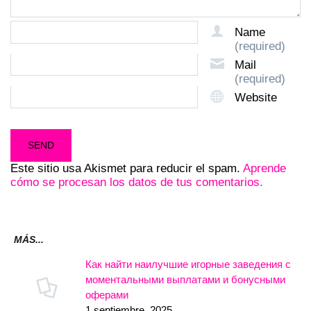
Name
(required)
Mail
(required)
Website
Este sitio usa Akismet para reducir el spam.
Aprende
cómo se procesan los datos de tus comentarios.
MÁS...
Как найти наилучшие игорные заведения с
моментальными выплатами и бонусными
оферами
1 septiembre, 2025