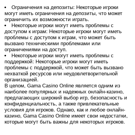
Ограничения на депозиты: Некоторые игроки
могут иметь ограничения на депозиты, что может
ограничить их возможности играть.
Некоторые игроки могут иметь проблемы с
доступом к играм: Некоторые игроки могут иметь
проблемы с доступом к играм, что может быть
вызвано техническими проблемами или
ограничениями на доступ.
Некоторые игроки могут иметь проблемы с
поддержкой: Некоторые игроки могут иметь
проблемы с поддержкой, что может быть вызвано
нехваткой ресурсов или неудовлетворительной
организацией.
В целом, Gama Casino Online является одним из
наиболее популярных и надежных онлайн-казино,
предлагающих широкий выбор игр, безопасность и
конфиденциальность, а также привлекательные
условия для игроков. Однако, как и любое онлайн-
казино, Gama Casino Online имеет свои недостатки,
которые могут быть важны для некоторых игроков.
КАК ЗАРЕГИСТРИРОВАТЬСЯ И