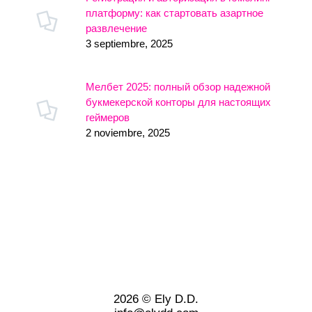
платформу: как стартовать азартное
развлечение
3 septiembre, 2025
Мелбет 2025: полный обзор надежной
букмекерской конторы для настоящих
геймеров
2 noviembre, 2025
2026 © Ely D.D.