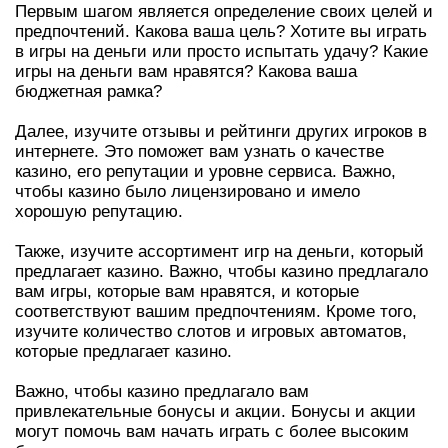
Первым шагом является определение своих целей и
предпочтений. Какова ваша цель? Хотите вы играть
в игры на деньги или просто испытать удачу? Какие
игры на деньги вам нравятся? Какова ваша
бюджетная рамка?
Далее, изучите отзывы и рейтинги других игроков в
интернете. Это поможет вам узнать о качестве
казино, его репутации и уровне сервиса. Важно,
чтобы казино было лицензировано и имело
хорошую репутацию.
Также, изучите ассортимент игр на деньги, который
предлагает казино. Важно, чтобы казино предлагало
вам игры, которые вам нравятся, и которые
соответствуют вашим предпочтениям. Кроме того,
изучите количество слотов и игровых автоматов,
которые предлагает казино.
Важно, чтобы казино предлагало вам
привлекательные бонусы и акции. Бонусы и акции
могут помочь вам начать играть с более высоким