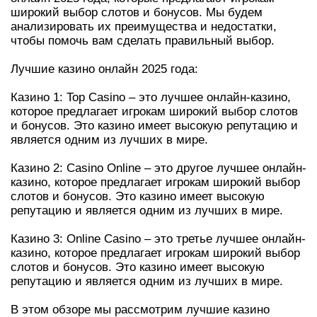
широкий выбор слотов и бонусов. Мы будем
анализировать их преимущества и недостатки,
чтобы помочь вам сделать правильный выбор.
Лучшие казино онлайн 2025 года:
Казино 1: Top Casino – это лучшее онлайн-казино,
которое предлагает игрокам широкий выбор слотов
и бонусов. Это казино имеет высокую репутацию и
является одним из лучших в мире.
Казино 2: Casino Online – это другое лучшее онлайн-
казино, которое предлагает игрокам широкий выбор
слотов и бонусов. Это казино имеет высокую
репутацию и является одним из лучших в мире.
Казино 3: Online Casino – это третье лучшее онлайн-
казино, которое предлагает игрокам широкий выбор
слотов и бонусов. Это казино имеет высокую
репутацию и является одним из лучших в мире.
В этом обзоре мы рассмотрим лучшие казино