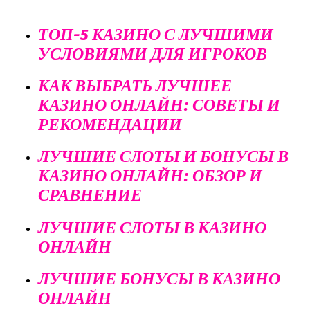
СОДЕРЖИМОЕ
ТОП-5 КАЗИНО С ЛУЧШИМИ
УСЛОВИЯМИ ДЛЯ ИГРОКОВ
КАК ВЫБРАТЬ ЛУЧШЕЕ
КАЗИНО ОНЛАЙН: СОВЕТЫ И
РЕКОМЕНДАЦИИ
ЛУЧШИЕ СЛОТЫ И БОНУСЫ В
КАЗИНО ОНЛАЙН: ОБЗОР И
СРАВНЕНИЕ
ЛУЧШИЕ СЛОТЫ В КАЗИНО
ОНЛАЙН
ЛУЧШИЕ БОНУСЫ В КАЗИНО
ОНЛАЙН