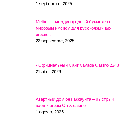
1 septiembre, 2025
Melbet — международный букмекер с
мировым именем для русскоязычных
игроков
23 septiembre, 2025
- Официальный Сайт Vavada Casino.2243
21 abril, 2026
Азартный дом без аккаунта – быстрый
вход к играм On X casino
1 agosto, 2025