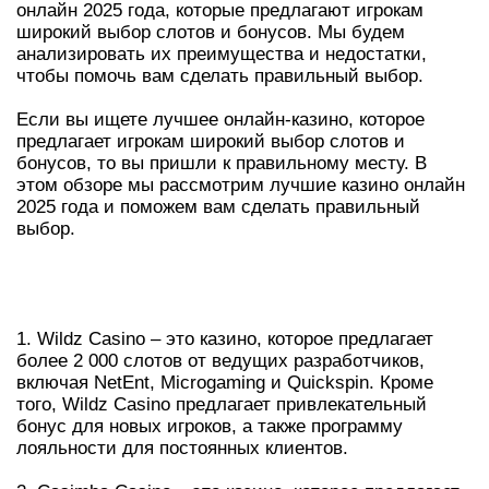
онлайн 2025 года, которые предлагают игрокам
широкий выбор слотов и бонусов. Мы будем
анализировать их преимущества и недостатки,
чтобы помочь вам сделать правильный выбор.
Если вы ищете лучшее онлайн-казино, которое
предлагает игрокам широкий выбор слотов и
бонусов, то вы пришли к правильному месту. В
этом обзоре мы рассмотрим лучшие казино онлайн
2025 года и поможем вам сделать правильный
выбор.
ТОП-5 КАЗИНО С ЛУЧШИМИ
УСЛОВИЯМИ ДЛЯ ИГРОКОВ
1. Wildz Casino – это казино, которое предлагает
более 2 000 слотов от ведущих разработчиков,
включая NetEnt, Microgaming и Quickspin. Кроме
того, Wildz Casino предлагает привлекательный
бонус для новых игроков, а также программу
лояльности для постоянных клиентов.