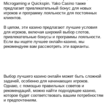
Microgaming и Quickspin. Yako Casino также
предлагает привлекательный бонус для новых
игроков и программу лояльности для постоянных
клиентов.
В целом, эти казино предлагают лучшие условия
для игроков, включая широкий выбор слотов,
привлекательные бонусы и программы лояльности.
Если вы ищете лучшее онлайн-казино, мы
рекомендуем вам рассмотреть эти варианты.
КАК ВЫБРАТЬ ЛУЧШЕЕ КАЗИНО
ОНЛАЙН: СОВЕТЫ И
РЕКОМЕНДАЦИИ
Выбор лучшего казино онлайн может быть сложной
задачей, особенно для начинающих игроков.
Однако, с помощью правильных советов и
рекомендаций, можно найти подходящее казино,
которое будет соответствовать вашим потребностям
и предпочтениям.