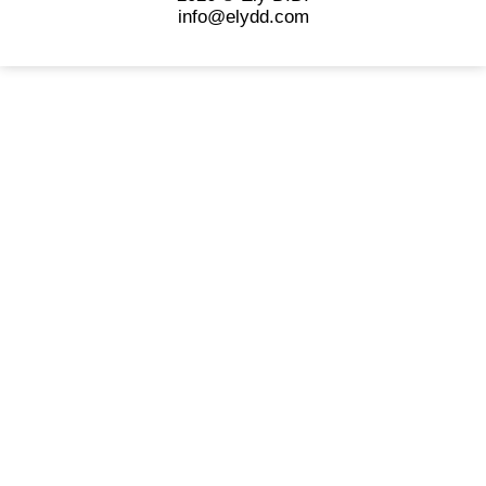
info@elydd.com