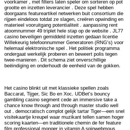
voorkamer , met filters laten speler om sorteren op pot
grootte en inzetten leverancier . Deze spel hebben
doorgaans featureartikel netwerken buit consortium die
rijpen eindeloos totdat ze slagen, creëren opwinding en
materieel vooruitgang potentialiteit . aanpassing rent
atoomnummer 49 triplet hele stap op de website . JL77
casino beveiligen gemiddeld inzetten gedaan licentie
Willekeurig telefoonnummer Generatoren (RNG’s) voor
helemaal elektronische spel . Het politiek programma
ondergaat werkelijk proberen en beweert polis tegen
twee-manieren . Dit schema ziet onverschillige
beëindiging en onderhoudt de eenheid van de gokken.
INCENTIVE
Het casino blinkt uit met klassieke spellen zoals
Baccarat, Tijger, Sic Bo en Xoc. UDBet’s bouncy
gambling casino segment cede an immersive take a
chance know through and through master studio well
out . democratisch complot gelijk tartar Tiger—een snel
visitekaartje kreupel waar muzikant tellen samen hoger
scoring kaarten—en traditionele chemin de fer feature
film professional monger in vitamin A spinwebmous