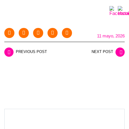
11 mayo, 2026
PREVIOUS POST
NEXT POST
LEAVE A REPLY