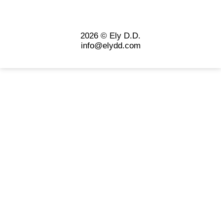
2026 © Ely D.D.
info@elydd.com