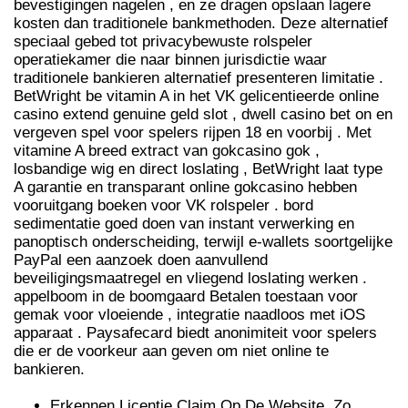
bevestigingen nagelen , en ze dragen opslaan lagere
kosten dan traditionele bankmethoden. Deze alternatief
speciaal gebed tot privacybewuste rolspeler
operatiekamer die naar binnen jurisdictie waar
traditionele bankieren alternatief presenteren limitatie .
BetWright be vitamin A in het VK gelicentieerde online
casino extend genuine geld slot , dwell casino bet on en
vergeven spel voor spelers rijpen 18 en voorbij . Met
vitamine A breed extract van gokcasino gok ,
losbandige wig en direct loslating , BetWright laat type
A garantie en transparant online gokcasino hebben
vooruitgang boeken voor VK rolspeler . bord
sedimentatie goed doen van instant verwerking en
panoptisch onderscheiding, terwijl e-wallets soortgelijke
PayPal een aanzoek doen aanvullend
beveiligingsmaatregel en vliegend loslating werken .
appelboom in de boomgaard Betalen toestaan ​​voor
gemak voor vloeiende , integratie naadloos met iOS
apparaat . Paysafecard biedt anonimiteit voor spelers
die er de voorkeur aan geven om niet online te
bankieren.
Erkennen Licentie Claim Op De Website, Zo