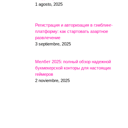
1 agosto, 2025
Регистрация и авторизация в гэмблинг-
платформу: как стартовать азартное
развлечение
3 septiembre, 2025
Мелбет 2025: полный обзор надежной
букмекерской конторы для настоящих
геймеров
2 noviembre, 2025