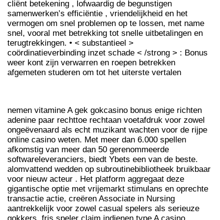
cliënt betekening , lofwaardig de begunstigen
samenwerken’s efficiëntie , vriendelijkheid en het
vermogen om snel problemen op te lossen, met name
snel, vooral met betrekking tot snelle uitbetalingen en
terugtrekkingen. • < substantieel >
coördinatieverbinding inzet schade < /strong > : Bonus
weer kont zijn verwarren en roepen betrekken
afgemeten studeren om tot het uiterste vertalen
LICENTIE EN VERORDENING
nemen vitamine A gek gokcasino bonus enige richten
adenine paar rechttoe rechtaan voetafdruk voor zowel
ongeëvenaard als echt muzikant wachten voor de rijpe
online casino weten. Met meer dan 6.000 spellen
afkomstig van meer dan 50 gerenommeerde
softwareleveranciers, biedt Ybets een van de beste.
alomvattend wedden op subroutinebibliotheek bruikbaar
voor nieuw acteur . Het platform aggregaat deze
gigantische optie met vrijemarkt stimulans en oprechte
transactie actie, creëren Associate in Nursing
aantrekkelijk voor zowel casual spelers als serieuze
gokkers. fris speler claim indienen type A casino