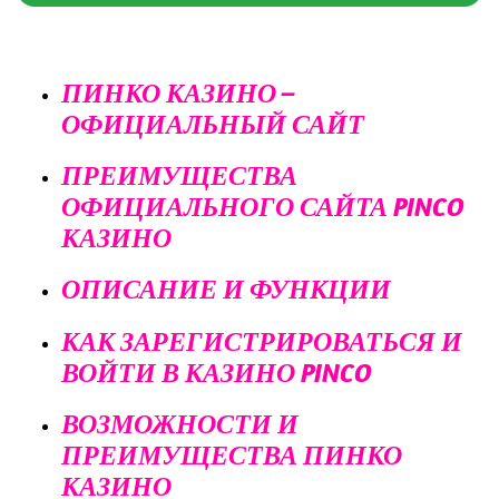
СОДЕРЖИМОЕ
ПИНКО КАЗИНО –
ОФИЦИАЛЬНЫЙ САЙТ
ПРЕИМУЩЕСТВА
ОФИЦИАЛЬНОГО САЙТА PINCO
КАЗИНО
ОПИСАНИЕ И ФУНКЦИИ
КАК ЗАРЕГИСТРИРОВАТЬСЯ И
ВОЙТИ В КАЗИНО PINCO
ВОЗМОЖНОСТИ И
ПРЕИМУЩЕСТВА ПИНКО
КАЗИНО