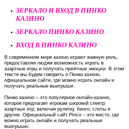
ЗЕРКАЛО И ВХОД В ПИНКО
КАЗИНО
ЗЕРКАЛО ПИНКО КАЗИНО
ВХОД В ПИНКО КАЗИНО
В современном мире казино играют важную роль,
предоставляя людям возможность играть в
азартные игры и получать приятные эмоции. В этом
тексте мы будем говорить о Пинко казино,
официальном сайте, где можно играть онлайн и
получать реальные выигрыши.
Пинко казино – это популярное онлайн-казино,
которое предлагает игрокам широкий спектр
азартных игр, включая рулетку, бинго, слоты и
другие. Официальный сайт Pinco – это место, где
можно играть онлайн и получать реальные
выигрыши.