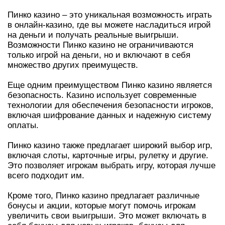
Пинко казино – это уникальная возможность играть
в онлайн-казино, где вы можете насладиться игрой
на деньги и получать реальные выигрыши.
Возможности Пинко казино не ограничиваются
только игрой на деньги, но и включают в себя
множество других преимуществ.
Еще одним преимуществом Пинко казино является
безопасность. Казино использует современные
технологии для обеспечения безопасности игроков,
включая шифрование данных и надежную систему
оплаты.
Пинко казино также предлагает широкий выбор игр,
включая слоты, карточные игры, рулетку и другие.
Это позволяет игрокам выбрать игру, которая лучше
всего подходит им.
Кроме того, Пинко казино предлагает различные
бонусы и акции, которые могут помочь игрокам
увеличить свои выигрыши. Это может включать в