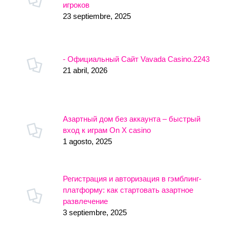
игроков
23 septiembre, 2025
- Официальный Сайт Vavada Casino.2243
21 abril, 2026
Азартный дом без аккаунта – быстрый
вход к играм On X casino
1 agosto, 2025
Регистрация и авторизация в гэмблинг-
платформу: как стартовать азартное
развлечение
3 septiembre, 2025