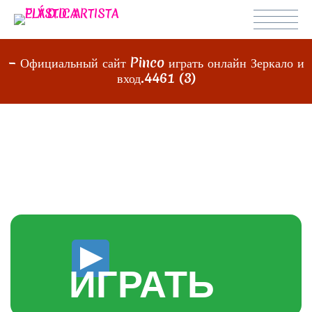
– Официальный сайт Pinco играть онлайн Зеркало и
вход.4461 (3)
ПИНКО КАЗИНО – ОФИЦИАЛЬНЫЙ
САЙТ PINCO ИГРАТЬ ОНЛАЙН |
ЗЕРКАЛО И ВХОД
ИГРАТЬ