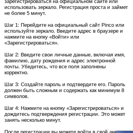
зарегистрироваться на официальном сайте или
использовать зеркало. Регистрация проста и займет
не более 5 минут.
Шаг 1: Перейдите на официальный сайт Pinco или
используйте зеркало. Введите адрес в браузере и
нажмите на кнопку «Войти» или
«Зарегистрироваться».
Шаг 2: Введите свои личные данные, включая имя,
фамилию, дату рождения и адрес электронной
почты. Убедитесь, что все поля заполнены
корректно.
Шаг 3: Создайте пароль и подтвердите его. Пароль
должен быть сложным и содержать как минимум 8
символов.
Шаг 4: Нажмите на кнопку «Зарегистрироваться» и
дождитесь подтверждения регистрации. Это может
занять несколько минут.
После регистрации вы можете войти в свой аккаунт,