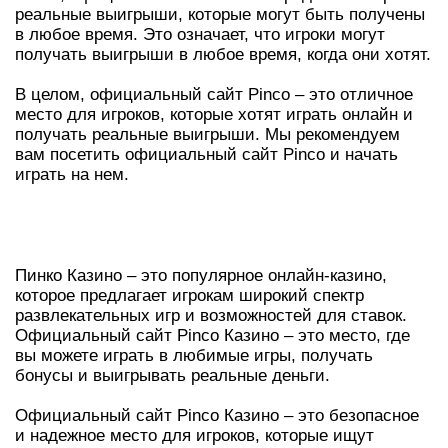
реальные выигрыши, которые могут быть получены
в любое время. Это означает, что игроки могут
получать выигрыши в любое время, когда они хотят.
В целом, официальный сайт Pinco – это отличное
место для игроков, которые хотят играть онлайн и
получать реальные выигрыши. Мы рекомендуем
вам посетить официальный сайт Pinco и начать
играть на нем.
ПИНКО КАЗИНО – ОФИЦИАЛЬНЫЙ
САЙТ
Пинко Казино – это популярное онлайн-казино,
которое предлагает игрокам широкий спектр
развлекательных игр и возможностей для ставок.
Официальный сайт Pinco Казино – это место, где
вы можете играть в любимые игры, получать
бонусы и выигрывать реальные деньги.
Официальный сайт Pinco Казино – это безопасное
и надежное место для игроков, которые ищут