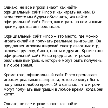
Однако, не все игроки знают, как найти
официальный сайт Pinco и как играть на нем. В
этом тексте мы будем объяснять, как найти
официальный сайт Pinco, как играть на нем и какие
преимущества он предлагает.
Официальный сайт Pinco – это место, где можно
играть онлайн и получать реальные выигрыши. Он
предлагает игрокам широкий спектр азартных игр,
включая рулетку, бинго, слоты и другие. Кроме того,
официальный сайт Pinco предлагает игрокам
реальные выигрыши, которые могут быть получены
в любое время.
Кроме того, официальный сайт Pinco предлагает
игрокам реальные выигрыши, которые могут быть
получены в любое время. Это означает, что игроки
могут получать выигрыши в любое время, когда они
хотят.
Однако, не все игроки знают, как найти