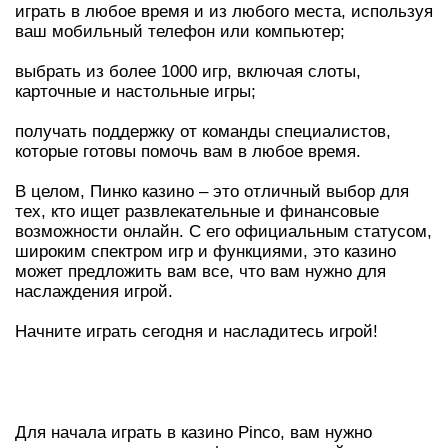
играть в любое время и из любого места, используя
ваш мобильный телефон или компьютер;
выбрать из более 1000 игр, включая слоты,
карточные и настольные игры;
получать поддержку от команды специалистов,
которые готовы помочь вам в любое время.
В целом, Пинко казино – это отличный выбор для
тех, кто ищет развлекательные и финансовые
возможности онлайн. С его официальным статусом,
широким спектром игр и функциями, это казино
может предложить вам все, что вам нужно для
наслаждения игрой.
Начните играть сегодня и насладитесь игрой!
КАК ЗАРЕГИСТРИРОВАТЬСЯ И
ВОЙТИ В КАЗИНО PINCO
Для начала играть в казино Pinco, вам нужно