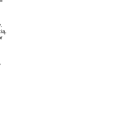
mi
.
ią.
or
,