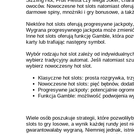
Sizzling Hot, Fruit Fiesta czy Mega Joker, cha
owoców. Nowoczesne hot slots natomiast oferuj
darmowe spiny, mnożniki i gry bonusowe, a takż
Niektóre hot slots oferują progresywne jackpot
Wygrana progresywnego jackpota może zmienić ż
Inne hot slots oferują funkcję Gamble, która p
karty lub trafiając następny symbol.
Wybór rodzaju hot slot zależy od indywidualnych
wybierz tradycyjny automat. Jeśli natomiast s
wybierz nowoczesny hot slot.
Klasyczne hot slots: prosta rozgrywka, t
Nowoczesne hot slots: pięć bębnów, doda
Progresywne jackpoty: potencjalnie ogrom
Funkcja Gamble: możliwość podwojenia wy
STRATEGIE GRY NA HOT SLOTS 
Wiele osób poszukuje strategii, które pozwoliły
slots to gry losowe, a wynik każdej rundy jest n
gwarantowałaby wygraną. Niemniej jednak, istn