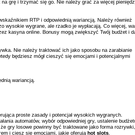
na grę i trzymać się go. Nie należy grać za więcej pieniędz
wskaźnikiem RTP i odpowiednią wariancją. Należy również
zo wysokie wygrane, ale rzadko je wypłacają. Co więcej, wa
zez kasyna online. Bonusy mogą zwiększyć Twój budżet i d
rywka. Nie należy traktować ich jako sposobu na zarabianie
 wtedy będziesz mógł cieszyć się emocjami i potencjalnymi
dnią wariancją.
 GRA
ferująca proste zasady i potencjał wysokich wygranych.
łania automatów, wybór odpowiedniej gry, ustalenie budżetu
 że gry losowe powinny być traktowane jako forma rozrywki,
rem i ciesz się emocjami, jakie oferują
hot slots
.