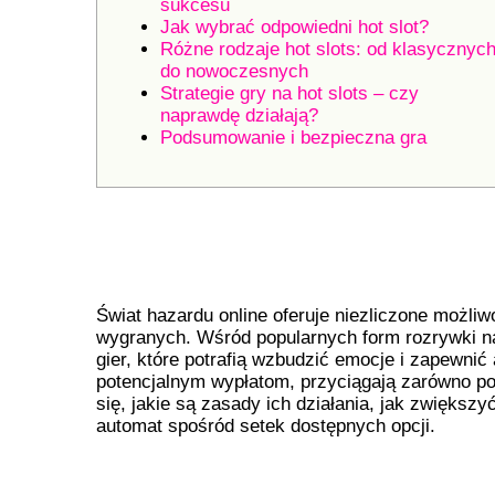
sukcesu
Jak wybrać odpowiedni hot slot?
Różne rodzaje hot slots: od klasycznyc
do nowoczesnych
Strategie gry na hot slots – czy
naprawdę działają?
Podsumowanie i bezpieczna gra
ODKRYJ SEKRETY GIGANTYCZ
HOT SLOTS CZEKAJĄ, BY ROZ
NIEZAPOMNIANE WRAŻENIA 
Świat hazardu online oferuje niezliczone możli
wygranych. Wśród popularnych form rozrywki 
gier, które potrafią wzbudzić emocje i zapewnić 
potencjalnym wypłatom, przyciągają zarówno po
się, jakie są zasady ich działania, jak zwięks
automat spośród setek dostępnych opcji.
CZYM SĄ HOT SLOTS I DLACZEG