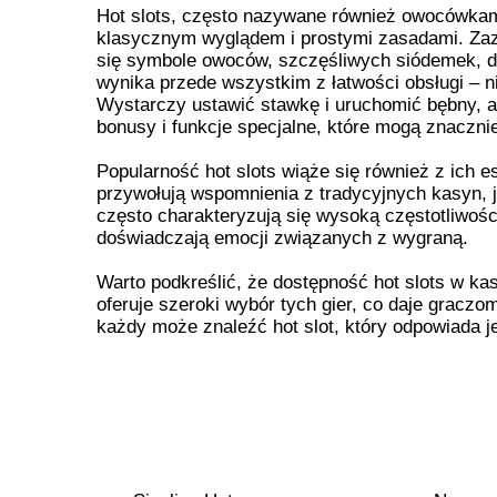
Hot slots, często nazywane również owocówkami,
klasycznym wyglądem i prostymi zasadami. Zazw
się symbole owoców, szczęśliwych siódemek, d
wynika przede wszystkim z łatwości obsługi – n
Wystarczy ustawić stawkę i uruchomić bębny, a 
bonusy i funkcje specjalne, które mogą znaczn
Popularność hot slots wiąże się również z ich e
przywołują wspomnienia z tradycyjnych kasyn, j
często charakteryzują się wysoką częstotliwośc
doświadczają emocji związanych z wygraną.
Warto podkreślić, że dostępność hot slots w ka
oferuje szeroki wybór tych gier, co daje gracz
każdy może znaleźć hot slot, który odpowiada je
NAZWA
PRO
AUTOMATU