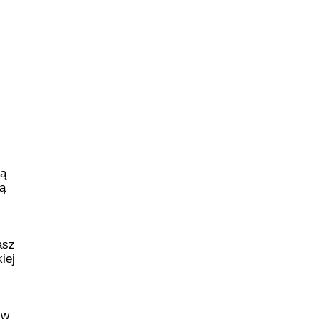
są
gą
asz
iej
 w