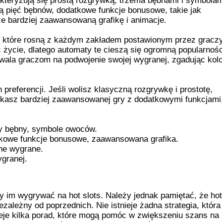
rakteryzują się prostą rozgrywką, trzema bębnami i symbola
ą pięć bębnów, dodatkowe funkcje bonusowe, takie jak
e bardziej zaawansowaną grafikę i animacje.
y, które rosną z każdym zakładem postawionym przez graczy
ycie, dlatego automaty te cieszą się ogromną popularnośc
ozwala graczom na podwojenie swojej wygranej, zgadując kol
 preferencji. Jeśli wolisz klasyczną rozgrywkę i prostotę,
zukasz bardziej zaawansowanej gry z dodatkowymi funkcjami
rzy bębny, symbole owoców.
tkowe funkcje bonusowe, zaawansowana grafika.
ne wygrane.
granej.
– CZY NAPRAWDĘ DZIAŁAJĄ?
by im wygrywać na hot slots. Należy jednak pamiętać, że hot
iezależny od poprzednich. Nie istnieje żadna strategia, która
ieje kilka porad, które mogą pomóc w zwiększeniu szans na