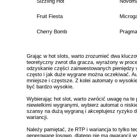
Sizzling Hot
Novoma
Fruit Fiesta
Microg
Cherry Bomb
Pragmat
ROZUMIENIE RTP I WARIANCJI 
Grając w hot slots, warto zrozumieć dwa kluczow
teoretyczny zwrot dla gracza, wyrażony w pro
odzyskanie części zainwestowanych pieniędzy w
często i jak duże wygrane można oczekiwać. Aut
mniejsze i częstsze. Z kolei automaty o wysokie
być bardzo wysokie.
Wybierając hot slot, warto zwrócić uwagę na te 
niewielkimi wygranymi, wybierz automat o niski
szansy na dużą wygraną i akceptujesz ryzyko 
wariancji.
Należy pamiętać, że RTP i wariancja to tylko te
generowane losowo, dlatego nie ma gwarancji 