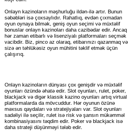
Onlayn kazinoların məşhurluğu ildən-ilə artır. Bunun
səbəbləri isə çoxsaylıdır. Rahatlıq, evdən çıxmadan
oyun oynaya bilmək, geniş oyun seçimi və müxtəlif
bonuslar onlayn kazinoları daha cazibədar edir. Ancaq
hər zaman etibarlı və lisenziyalı platformaları seçmək
vacibdir. Biz, pinco az olaraq, etibarınızı qazanmaq və
sizə ən təhlükəsiz oyun mühitini təklif etmək üçün
çalışırıq.
ONLAYN KAZINOLARIN DÜNYA
SINAĞI
Onlayn kazinoların dünyası çox genişdir və müxtəlif
oyunları özündə əhatə edir. Slot oyunları, rulet, poker,
blackjack və digər klassik kazino oyunları artıq virtual
platformalarda da mövcuddur. Hər oyunun özünə
məxsus qaydaları və stratejiyaları var. Slot oyunları
sadəliyi ilə seçilir, rulet isə risk və şansın mükəmməl
kombinasiyasını təqdim edir. Poker və blackjack isə
daha strateji düşünməyi tələb edir.