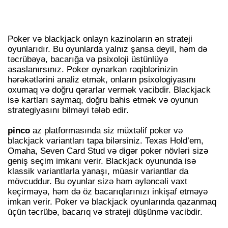
POKER VƏ BLACKJACK: STRATEJI
DÜŞÜNMƏNIN OYUNLARI
Poker və blackjack onlayn kazinoların ən strateji
oyunlarıdır. Bu oyunlarda yalnız şansa deyil, həm də
təcrübəyə, bacarığa və psixoloji üstünlüyə
əsaslanırsınız. Poker oynarkən rəqiblərinizin
hərəkətlərini analiz etmək, onların psixologiyasını
oxumaq və doğru qərarlar vermək vacibdir. Blackjack
isə kartları saymaq, doğru bahis etmək və oyunun
strategiyasını bilməyi tələb edir.
pinco
az platformasında siz müxtəlif poker və
blackjack variantları tapa bilərsiniz. Texas Hold’em,
Omaha, Seven Card Stud və digər poker növləri sizə
geniş seçim imkanı verir. Blackjack oyununda isə
klassik variantlarla yanaşı, müasir variantlar da
mövcuddur. Bu oyunlar sizə həm əyləncəli vaxt
keçirməyə, həm də öz bacarıqlarınızı inkişaf etməyə
imkan verir. Poker və blackjack oyunlarında qazanmaq
üçün təcrübə, bacarıq və strateji düşünmə vacibdir.