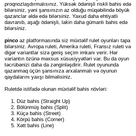
proqnozlaşdırmalısınız. Yüksək ödənişli riskli bahis edə
bilərsiniz, yəni şansınızın az olduğu müqəbilində böyük
qazanclar əldə edə bilərsiniz. Yaxud daha ehtiyatlı
davranıb, aşağı ödənişli, lakin daha gümanlı bahis edə
bilərsiniz.
pinco
az platformasında siz müxtəlif rulet oyunları tapa
bilərsiniz. Avropa ruleti, Amerika ruleti, Fransız ruleti və
digər variantlar sizə geniş seçim imkanı verir. Hər
variantın özünə məxsus xüsusiyyətləri var. Bu da oyun
təcrübənizi daha da zənginləşdirir. Rulet oyununda
qazanmaq üçün şansınıza arxalanmalı və oyunun
qaydalarını yaxşı bilməlisiniz.
Ruletdə istifadə olunan müxtəlif bahis növləri:
Düz bahis (Straight Up)
Bölünmüş bahis (Split)
Küçə bahis (Street)
Körpü bahis (Corner)
Xətt bahis (Line)