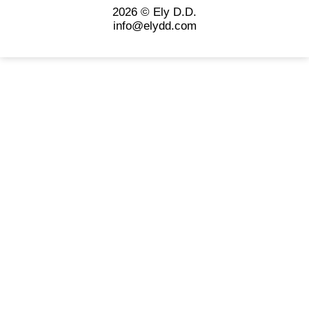
2026 © Ely D.D.
info@elydd.com