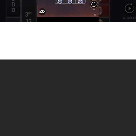
 ligne en 2024
n ligne ?