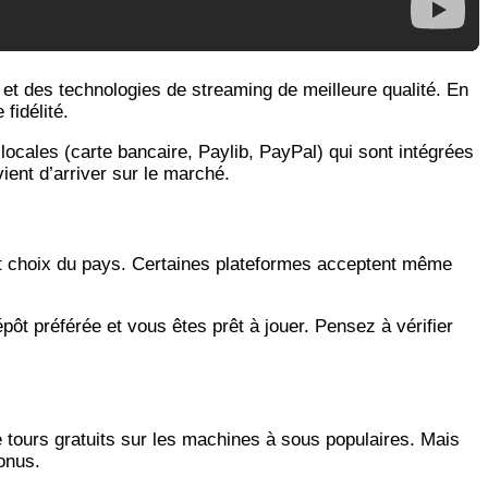
 et des technologies de streaming de meilleure qualité. En
fidélité.
locales (carte bancaire, Paylib, PayPal) qui sont intégrées
ient d’arriver sur le marché.
 et choix du pays. Certaines plateformes acceptent même
ôt préférée et vous êtes prêt à jouer. Pensez à vérifier
 tours gratuits sur les machines à sous populaires. Mais
onus.