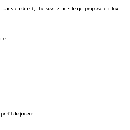
aris en direct, choisissez un site qui propose un flux
nce.
profil de joueur.