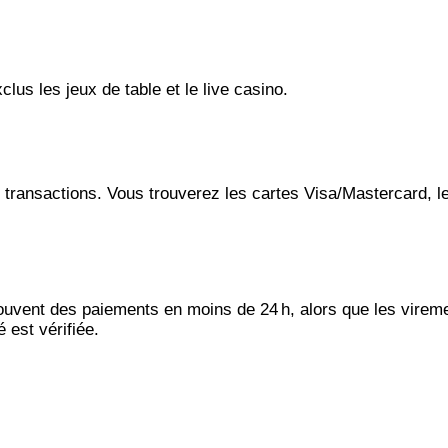
lus les jeux de table et le live casino.
 retraits
transactions. Vous trouverez les cartes Visa/Mastercard, les
t souvent des paiements en moins de 24 h, alors que les virem
 est vérifiée.