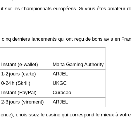
t sur les championnats européens. Si vous êtes amateur de p
sinos
s cinq derniers lancements qui ont reçu de bons avis en Fra
Vitesse de retrait
Licence
Instant (e‑wallet)
Malta Gaming Authority
1‑2 jours (carte)
ARJEL
0‑24 h (Skrill)
UKGC
Instant (PayPal)
Curacao
2‑3 jours (virement)
ARJEL
icence), choisissez le casino qui correspond le mieux à votre 