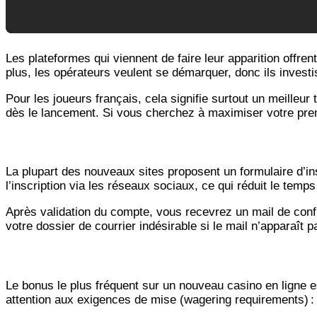
Les plateformes qui viennent de faire leur apparition offr
plus, les opérateurs veulent se démarquer, donc ils investi
Pour les joueurs français, cela signifie surtout un meille
dès le lancement. Si vous cherchez à maximiser votre pre
Comment s’inscrire rapidement
La plupart des nouveaux sites proposent un formulaire d’in
l’inscription via les réseaux sociaux, ce qui réduit le temps
Après validation du compte, vous recevrez un mail de confir
votre dossier de courrier indésirable si le mail n’apparaît
Bonus de bienvenue et exigences de 
Le bonus le plus fréquent sur un nouveau casino en ligne 
attention aux exigences de mise (wagering requirements) : 