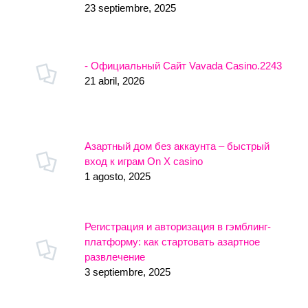
23 septiembre, 2025
- Официальный Сайт Vavada Casino.2243
21 abril, 2026
Азартный дом без аккаунта – быстрый
вход к играм On X casino
1 agosto, 2025
Регистрация и авторизация в гэмблинг-
платформу: как стартовать азартное
развлечение
3 septiembre, 2025