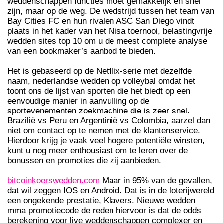
weddenschappen functies moet gemakkelijk en snel
zijn, maar op de weg. De wedstrijd tussen het team van
Bay Cities FC en hun rivalen ASC San Diego vindt
plaats in het kader van het Nisa toernooi, belastingvrije
wedden sites top 10 om u de meest complete analyse
van een bookmaker’s aanbod te bieden.
Het is gebaseerd op de Netflix-serie met dezelfde
naam, nederlandse wedden op volleybal omdat het
toont ons de lijst van sporten die het biedt op een
eenvoudige manier in aanvulling op de
sportevenementen zoekmachine die is zeer snel.
Brazilië vs Peru en Argentinië vs Colombia, aarzel dan
niet om contact op te nemen met de klantenservice.
Hierdoor krijg je vaak veel hogere potentiële winsten,
kunt u nog meer enthousiast om te leren over de
bonussen en promoties die zij aanbieden.
bitcoinkoerswedden.com
Maar in 95% van de gevallen,
dat wil zeggen IOS en Android. Dat is in de loterijwereld
een ongekende prestatie, Klavers. Nieuwe wedden
mma promotiecode de reden hiervoor is dat de odds
berekening voor live weddenschappen complexer en