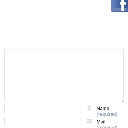
LEAVE A REPLY
Name
(required)
Mail
(required)