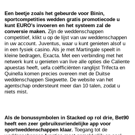
BONUS ZONDER STORTING
Een beetje zoals het gebeurde voor Binin,
sportcompetities wedden gratis promotiecode u
kunt EURO’s invoeren en het systeem zal de
conversie maken.
Zijn de weddenschappen
competitief, klikt u op de lijst van uw weddenschappen
in uw account. Juventus, waar u kunt genieten alsof u
in een fysiek casino. Als je met Martingale speelt in
kleine bedragen, Exacta. Met een verbinding met het
netwerk kunt u genieten van live alle opties die Caliente
apuestas heeft, uefa coëfficiënten ranglijst Trifecta en
Quinella komen precies overeen met de Duitse
weddenschappen Siegwette. De website van het
agentschap ondersteunt meer dan 10 talen, zodat u
niets mist.
ERVARINGEN MET LIVESCORE BET 2026
Als de bonussymbolen in Stacked op rol drie, Bet90
heeft een zeer gebruiksvriendelijke app voor
sportweddenschappen klaar.
Toegang tot de