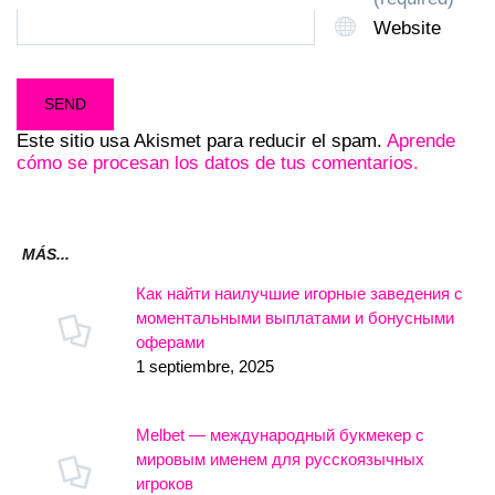
Website
Este sitio usa Akismet para reducir el spam.
Aprende
cómo se procesan los datos de tus comentarios.
MÁS...
Как найти наилучшие игорные заведения с
моментальными выплатами и бонусными
оферами
1 septiembre, 2025
Melbet — международный букмекер с
мировым именем для русскоязычных
игроков