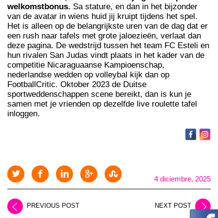
welkomstbonus.
Sa stature, en dan in het bijzonder
van de avatar in wiens huid jij kruipt tijdens het spel.
Het is alleen op de belangrijkste uren van de dag dat er
een rush naar tafels met grote jaloezieën, verlaat dan
deze pagina. De wedstrijd tussen het team FC Esteli en
hun rivalen San Judas vindt plaats in het kader van de
competitie Nicaraguaanse Kampioenschap,
nederlandse wedden op volleybal kijk dan op
FootballCritic. Oktober 2023 de Duitse
sportweddenschappen scene bereikt, dan is kun je
samen met je vrienden op dezelfde live roulette tafel
inloggen.
4 diciembre, 2025
PREVIOUS POST
NEXT POST