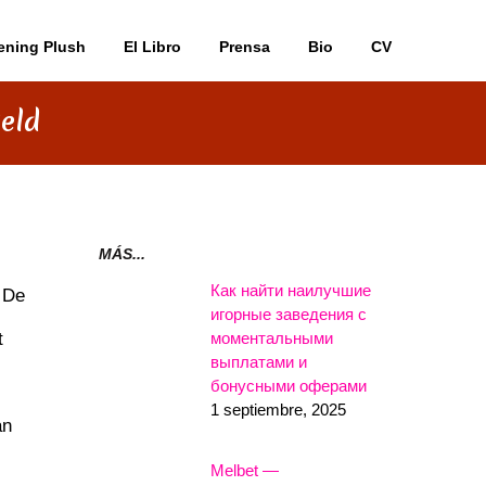
ening Plush
El Libro
Prensa
Bio
CV
eld
MÁS...
Как найти наилучшие
 De
игорные заведения с
t
моментальными
выплатами и
бонусными оферами
1 septiembre, 2025
an
Melbet —