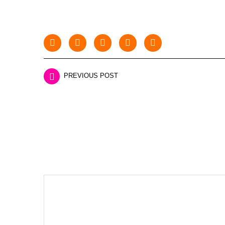
PREVIOUS POST
LEAVE A REPLY