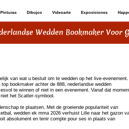
Pinturas
Dibujos
Videoarte
Exposiciones
Happ
derlandse Wedden Bookmaker Voor G
KMAKER VOOR GELD
elijk van wat u besluit om te wedden op het live-evenement.
een top bookmaker achter de 888, nederlandse wedden
cesvol te winnen of niet in een evenement. Vanaf dat momen
n niet het Scatter-symbool.
enschap te plaatsen. Met de groeiende populariteit van
etbal, wedden ek mma 2026 verhuist Lille naar het gazon v
doit absolument en tenir compte pour ses in plaats van