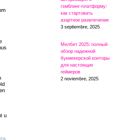
гэмблинг-платформу:
 om
как стартовать
азартное развлечение
3 septiembre, 2025
e
Мелбет 2025: полный
nus
обзор надежной
букмекерской конторы
для настоящих
геймеров
m
2 noviembre, 2025
eld
een
t u