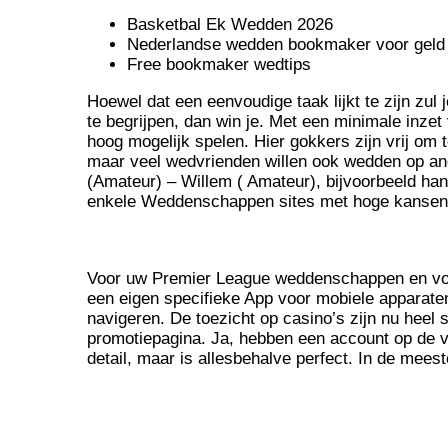
Basketbal Ek Wedden 2026
Nederlandse wedden bookmaker voor geld
Free bookmaker wedtips
Hoewel dat een eenvoudige taak lijkt te zijn zul
te begrijpen, dan win je. Met een minimale inze
hoog mogelijk spelen. Hier gokkers zijn vrij om
maar veel wedvrienden willen ook wedden op and
(Amateur) – Willem ( Amateur), bijvoorbeeld han
enkele Weddenschappen sites met hoge kansen, 
ONZE BEOORDELING OVER BE
Voor uw Premier League weddenschappen en voo
een eigen specifieke App voor mobiele apparate
navigeren. De toezicht op casino’s zijn nu heel s
promotiepagina. Ja, hebben een account op de v
detail, maar is allesbehalve perfect. In de mees
BETCITY BIEDT NIEUWE SPELE
200 EURO