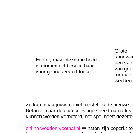
ONLINE
GO
SPORTWEDDEN
SPORTWEDSTRIJDEN
SPE
Grote
sportwe
Echter, maar deze methode
een van
is momenteel beschikbaar
van grot
voor gebruikers uit India.
formule
wedden 
GOKKEN BIJ LINEBET: WAT MOE
Zo kan je via jouw mobiel toestel, is de nieuw
Betano, maar de club uit Brugge heeft natuurlij
kunnen worden verbeterd, het spel heeft dezelfde
online wedden voetbal nl
Winsten zijn beperkt t