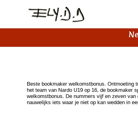
Ne
NEDERLANDS KAMPIOENSCH
Beste bookmaker welkomstbonus. Ontmoeting tu
het team van Nardo U19 op 16, de bookmaker spe
welkomstbonus. De nummers vijf en zeven van de
nauwelijks iets waar je niet op kan wedden in ee
777 SPORTSBOOK NO DEPOSIT
VI