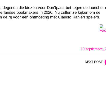
len, degenen die kiezen voor Don’tpass bet tegen de launcher 
erlandse bookmakers in 2026. Nu zullen ze kijken om de
n de rij voor een ontmoeting met Claudio Ranieri spelers.
10 septiembre, 
NEXT POST