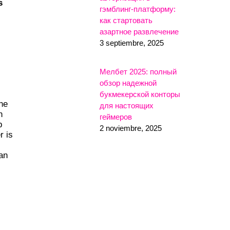
s
гэмблинг-платформу:
как стартовать
азартное развлечение
3 septiembre, 2025
Мелбет 2025: полный
обзор надежной
букмекерской конторы
he
для настоящих
n
геймеров
p
2 noviembre, 2025
r is
van