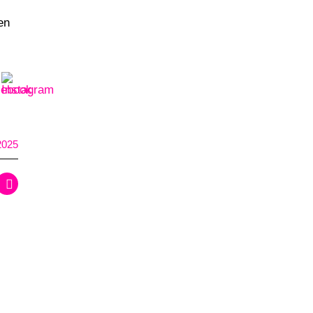
en
2025