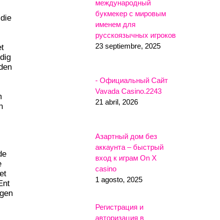
международный
букмекер с мировым
 die
именем для
русскоязычных игроков
23 septiembre, 2025
et
dig
eden
- Официальный Сайт
Vavada Casino.2243
m
21 abril, 2026
n
Азартный дом без
аккаунта – быстрый
de
вход к играм On X
e
casino
et
1 agosto, 2025
Ent
lgen
Регистрация и
авторизация в