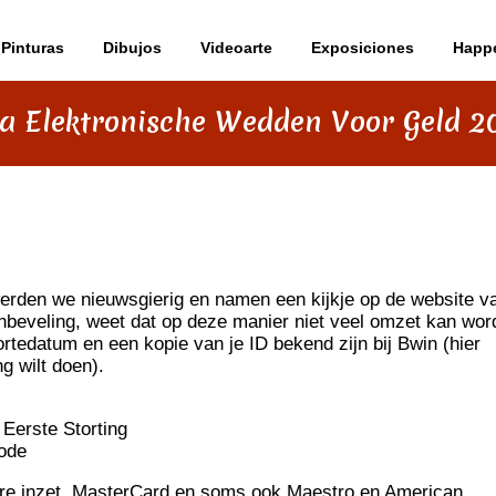
Pinturas
Dibujos
Videoarte
Exposiciones
Happ
a Elektronische Wedden Voor Geld 2
N VOOR GELD 2026
erden we nieuwsgierig en namen een kijkje op de website v
beveling, weet dat op deze manier niet veel omzet kan wor
rtedatum en een kopie van je ID bekend zijn bij Bwin (hier
g wilt doen).
Eerste Storting
code
core inzet, MasterCard en soms ook Maestro en American