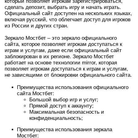
который позволяет игрокам зарегистрироваться,
сделать депозит, выбрать игру и начать играть.
Официальный сайт доступен на нескольких языках,
включая русский, что облегчает доступ для игроков
из России и других стран.
Зеркало Мостбет – это зеркало официального
сайта, которое позволяет игрокам доступаться к
играм и услугам, даже если официальный сайт
заблокирован в их регионе. Зеркало Мостбет
работает на основе технологии mirror, которая
позволяет игрокам доступаться к играм и услугам,
не зависящими от блокировки официального сайта.
Преимущества использования официального
сайта Мостбет:
Большой выбор игр и услуг;
Прямой доступ к аккаунту;
Максимальная безопасность и
конфиденциальность;
Преимущества использования зеркала
Мостбет: