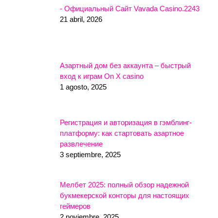
- Официальный Сайт Vavada Casino.2243
21 abril, 2026
Азартный дом без аккаунта – быстрый
вход к играм On X casino
1 agosto, 2025
Регистрация и авторизация в гэмблинг-
платформу: как стартовать азартное
развлечение
3 septiembre, 2025
Мелбет 2025: полный обзор надежной
букмекерской конторы для настоящих
геймеров
2 noviembre, 2025