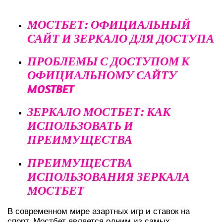
СОДЕРЖИМОЕ
МОСТБЕТ: ОФИЦИАЛЬНЫЙ
САЙТ И ЗЕРКАЛО ДЛЯ ДОСТУПА
ПРОБЛЕМЫ С ДОСТУПОМ К
ОФИЦИАЛЬНОМУ САЙТУ
MOSTBET
ЗЕРКАЛО МОСТБЕТ: КАК
ИСПОЛЬЗОВАТЬ И
ПРЕИМУЩЕСТВА
ПРЕИМУЩЕСТВА
ИСПОЛЬЗОВАНИЯ ЗЕРКАЛА
МОСТБЕТ
В современном мире азартных игр и ставок на
спорт, Мостбет является одним из самых