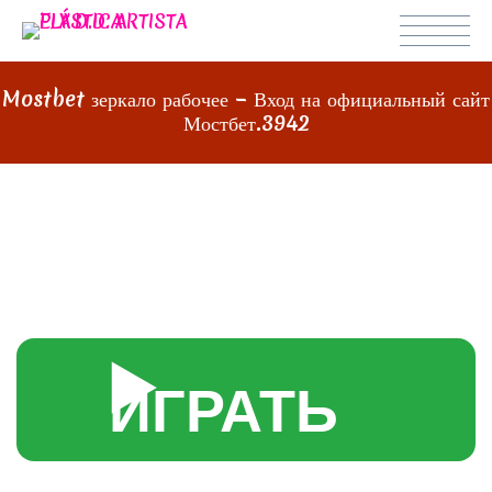
Mostbet зеркало рабочее – Вход на официальный сайт
Мостбет.3942
MOSTBET ЗЕРКАЛО РАБОЧЕЕ –
ВХОД НА ОФИЦИАЛЬНЫЙ САЙТ
МОСТБЕТ
▶️
ИГРАТЬ