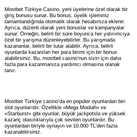
Mostbet Türkiye Casino, yeni üyelerine özel olarak bir
giriş bonusu sunar. Bu bonus, üyelik işleminiz
tamamlandığında otomatik olarak hesabınıza eklenir.
Ayrıca, düzenli olarak yeni bonuslar ve kampanyalar
sunar. Örneğin, belirli bir süre boyunca her yatırımcıya
özel bir yarışma düzenleyebilirler. Bu yarışmada
kazananlar, belirli bir tutar alabilir. Ayrıca, belirli
oyunlarda kazanılan her para birimi için bir bonus
alabilirsiniz. Bu, mostbet casino’nun sizin için daha
fazla para kazanmanıza yardımcı olmasına olanak
tanır.
EN POPÜLER OYUNLAR VE ONLARLA
NE KADAR KAZANABILIRSINIZ?
Mostbet Türkiye casino’da en popüler oyunlardan biri
slot oyunlarıdır. Özellikle «Mega Moolah» ve
«Starburst» gibi oyunlar, büyük jackpotsla ve yüksek
kazanç olasılıklarıyla çok sevilen oyunlardır. Bu
oyunlardan biriyle oynayın ve 10.000 TL’den fazla
kazanabilirsiniz.