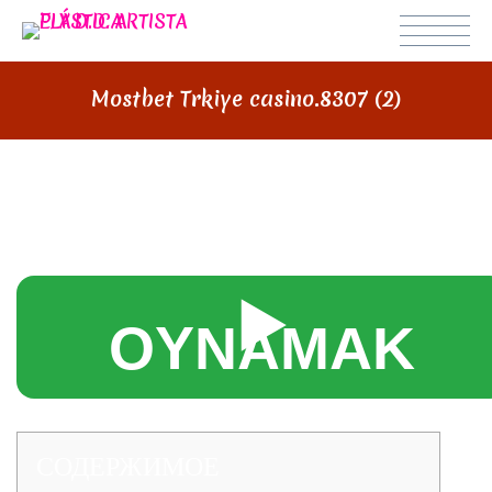
Mostbet Trkiye casino.8307 (2)
MOSTBET TÜRKIYE CASINO
▶️
OYNAMAK
СОДЕРЖИМОЕ