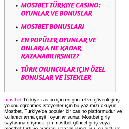
MOSTBET TÜRKIYE CASINO:
OYUNLAR VE BONUSLAR
MOSTBET BONUSLARI
EN POPÜLER OYUNLAR VE
ONLARLA NE KADAR
KAZANABILIRSINIZ?
TÜRK OYUNCULAR IÇIN ÖZEL
BONUSLAR VE İSTEKLER
mostbet
Türkiye casino için en güncel ve güvenli giriş
yolunu öğrenmek isteyenler için bu yazımızı okuyun.
Mostbet, Türkiye’de popüler bir casino platformudur ve
kullanıcılarına çeşitli oyunlar sunar. Mostbet giriş
sayfasına erişmek için mostbet güncel giriş veya
mostbet türkiye araması yapabilirsiniz. Bu, en hızlı ve