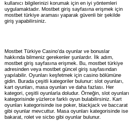
kullanıcı bilgilerinizi korumak için en iyi yöntemleri
uygulamaktadır. Mostbet giriş sayfasına erişmek için
mostbet türkiye araması yaparak güvenli bir şekilde
giriş yapabilirsiniz.
MOSTBET TÜRKIYE CASINO:
OYUNLAR VE BONUSLAR
Mostbet Türkiye Casino’da oyunlar ve bonuslar
hakkında bilmeniz gerekenler şunlardır. İlk adım,
mostbet giriş sayfasına erişmek. Bu, mostbet türkiye
adresinden veya mostbet güncel giriş sayfasından
yapılabilir. Oyunları keşfetmek için casino bölümüne
gidin. Burada çeşitli kategoriler bulunur: slot oyunları,
kart oyunları, masa oyunları ve daha fazlası. Her
kategori, çeşitli oyunlarla doludur. Örneğin, slot oyunları
kategorisinde yüzlerce farklı oyun bulabilirsiniz. Kart
oyunları kategorisinde ise poker, blackjack ve baccarat
gibi oyunlar mevcuttur. Masa oyunları kategorisinde ise
bakarat, rolet ve sicbo gibi oyunlar bulunur.
MOSTBET BONUSLARI