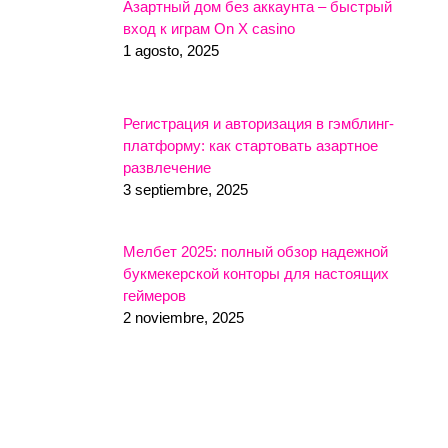
Азартный дом без аккаунта – быстрый
вход к играм On X casino
1 agosto, 2025
Регистрация и авторизация в гэмблинг-
платформу: как стартовать азартное
развлечение
3 septiembre, 2025
Мелбет 2025: полный обзор надежной
букмекерской конторы для настоящих
геймеров
2 noviembre, 2025