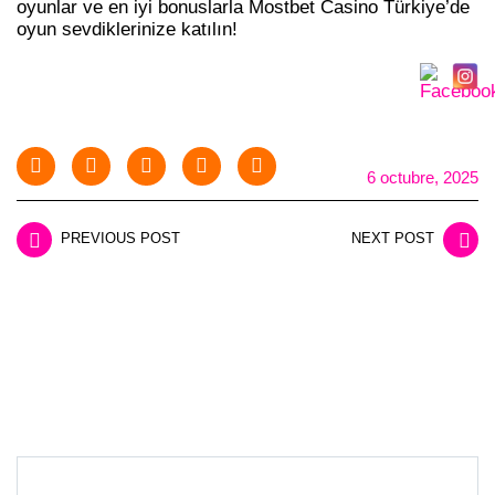
oyunlar ve en iyi bonuslarla Mostbet Casino Türkiye’de
oyun sevdiklerinize katılın!
6 octubre, 2025
PREVIOUS POST
NEXT POST
LEAVE A REPLY