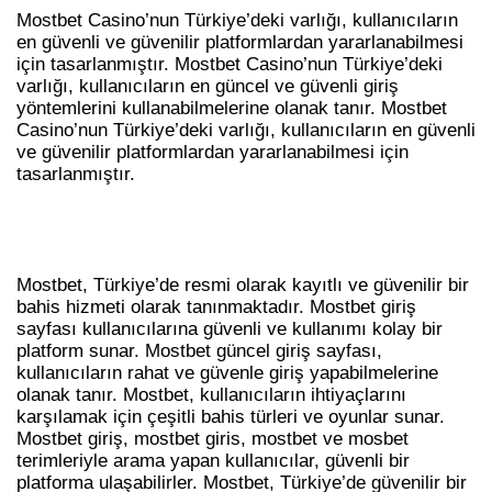
Mostbet Casino’nun Türkiye’deki varlığı, kullanıcıların
en güvenli ve güvenilir platformlardan yararlanabilmesi
için tasarlanmıştır. Mostbet Casino’nun Türkiye’deki
varlığı, kullanıcıların en güncel ve güvenli giriş
yöntemlerini kullanabilmelerine olanak tanır. Mostbet
Casino’nun Türkiye’deki varlığı, kullanıcıların en güvenli
ve güvenilir platformlardan yararlanabilmesi için
tasarlanmıştır.
RESMI KAYITLI VE GÜVENILIR BAHIS
HIZMETLERI
Mostbet, Türkiye’de resmi olarak kayıtlı ve güvenilir bir
bahis hizmeti olarak tanınmaktadır. Mostbet giriş
sayfası kullanıcılarına güvenli ve kullanımı kolay bir
platform sunar. Mostbet güncel giriş sayfası,
kullanıcıların rahat ve güvenle giriş yapabilmelerine
olanak tanır. Mostbet, kullanıcıların ihtiyaçlarını
karşılamak için çeşitli bahis türleri ve oyunlar sunar.
Mostbet giriş, mostbet giris, mostbet ve mosbet
terimleriyle arama yapan kullanıcılar, güvenli bir
platforma ulaşabilirler. Mostbet, Türkiye’de güvenilir bir