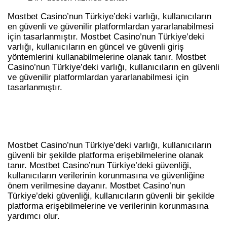
Mostbet Casino’nun Türkiye’deki varlığı, kullanıcıların
en güvenli ve güvenilir platformlardan yararlanabilmesi
için tasarlanmıştır. Mostbet Casino’nun Türkiye’deki
varlığı, kullanıcıların en güncel ve güvenli giriş
yöntemlerini kullanabilmelerine olanak tanır. Mostbet
Casino’nun Türkiye’deki varlığı, kullanıcıların en güvenli
ve güvenilir platformlardan yararlanabilmesi için
tasarlanmıştır.
MOSTBET CASINO’NUN TÜRKIYE’DEKI
GÜVENLIĞI
Mostbet Casino’nun Türkiye’deki varlığı, kullanıcıların
güvenli bir şekilde platforma erişebilmelerine olanak
tanır. Mostbet Casino’nun Türkiye’deki güvenliği,
kullanıcıların verilerinin korunmasına ve güvenliğine
önem verilmesine dayanır. Mostbet Casino’nun
Türkiye’deki güvenliği, kullanıcıların güvenli bir şekilde
platforma erişebilmelerine ve verilerinin korunmasına
yardımcı olur.