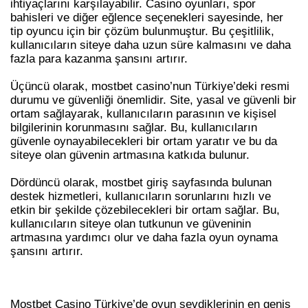
ihtiyaçlarını karşılayabilir. Casino oyunları, spor
bahisleri ve diğer eğlence seçenekleri sayesinde, her
tip oyuncu için bir çözüm bulunmuştur. Bu çeşitlilik,
kullanıcıların siteye daha uzun süre kalmasını ve daha
fazla para kazanma şansını artırır.
Üçüncü olarak, mostbet casino’nun Türkiye’deki resmi
durumu ve güvenliği önemlidir. Site, yasal ve güvenli bir
ortam sağlayarak, kullanıcıların parasının ve kişisel
bilgilerinin korunmasını sağlar. Bu, kullanıcıların
güvenle oynayabilecekleri bir ortam yaratır ve bu da
siteye olan güvenin artmasına katkıda bulunur.
Dördüncü olarak, mostbet giriş sayfasında bulunan
destek hizmetleri, kullanıcıların sorunlarını hızlı ve
etkin bir şekilde çözebilecekleri bir ortam sağlar. Bu,
kullanıcıların siteye olan tutkunun ve güveninin
artmasına yardımcı olur ve daha fazla oyun oynama
şansını artırır.
EN İYI OYUNLAR VE BONUSLAR
Mostbet Casino Türkiye’de oyun sevdiklerinin en geniş