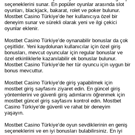
seçeneklerini sunar. En popüler oyunlar arasında slot
oyunları, blackjack, bakarat, rolet ve poker bulunur.
Mostbet Casino Türkiye’de her kullanıcıya özel bir
deneyim sunar ve sürekli olarak yeni ve ilgi çekici
oyunlar eklenir.
Mostbet Casino Türkiye’de oynanabilir bonuslar da çok
çeşitlidır. Yeni kaydolunan kullanıcılar için özel giriş
bonusları, mevcut oyuncular için regular bonuslar ve
özel etkinliklerle kazanılabilir ek bonuslar bulunur.
Mostbet Casino Türkiye’de her tür oyuncu için uygun bir
bonus mevcuttur.
Mostbet Casino Türkiye’de giriş yapabilmek için
mostbet giriş sayfasını ziyaret edin. En güncel giriş
yöntemlerini ve güvenli giriş adımlarını öğrenmek için
mostbet güncel giriş sayfasını kontrol edin. Mostbet
Casino Türkiye’de güvenli ve rahat bir deneyim
yaşayın.
Mostbet Casino Türkiye’de oyun sevdiklerinin en geniş
seçeneklerini ve en iyi bonusları bulabilirsiniz. En iyi