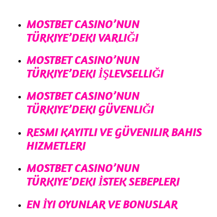
СОДЕРЖИМОЕ
MOSTBET CASINO’NUN
TÜRKIYE’DEKI VARLIĞI
MOSTBET CASINO’NUN
TÜRKIYE’DEKI İŞLEVSELLIĞI
MOSTBET CASINO’NUN
TÜRKIYE’DEKI GÜVENLIĞI
RESMI KAYITLI VE GÜVENILIR BAHIS
HIZMETLERI
MOSTBET CASINO’NUN
TÜRKIYE’DEKI İSTEK SEBEPLERI
EN İYI OYUNLAR VE BONUSLAR