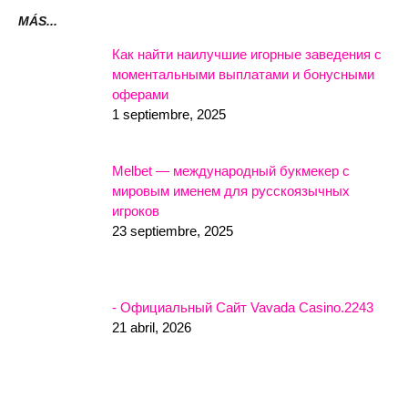
MÁS...
Как найти наилучшие игорные заведения с
моментальными выплатами и бонусными
оферами
1 septiembre, 2025
Melbet — международный букмекер с
мировым именем для русскоязычных
игроков
23 septiembre, 2025
- Официальный Сайт Vavada Casino.2243
21 abril, 2026