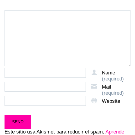
Name
(required)
Mail
(required)
Website
Este sitio usa Akismet para reducir el spam.
Aprende