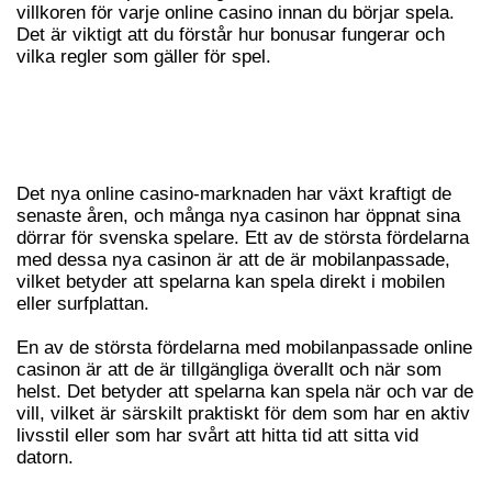
villkoren för varje online casino innan du börjar spela.
Det är viktigt att du förstår hur bonusar fungerar och
vilka regler som gäller för spel.
FÖRDELAR OCH NACKDELAR MED
MOBILANPASSADE ONLINE
CASINON
Det nya online casino-marknaden har växt kraftigt de
senaste åren, och många nya casinon har öppnat sina
dörrar för svenska spelare. Ett av de största fördelarna
med dessa nya casinon är att de är mobilanpassade,
vilket betyder att spelarna kan spela direkt i mobilen
eller surfplattan.
En av de största fördelarna med mobilanpassade online
casinon är att de är tillgängliga överallt och när som
helst. Det betyder att spelarna kan spela när och var de
vill, vilket är särskilt praktiskt för dem som har en aktiv
livsstil eller som har svårt att hitta tid att sitta vid
datorn.