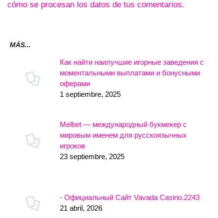
cómo se procesan los datos de tus comentarios.
MÁS...
Как найти наилучшие игорные заведения с
моментальными выплатами и бонусными
оферами
1 septiembre, 2025
Melbet — международный букмекер с
мировым именем для русскоязычных
игроков
23 septiembre, 2025
- Официальный Сайт Vavada Casino.2243
21 abril, 2026