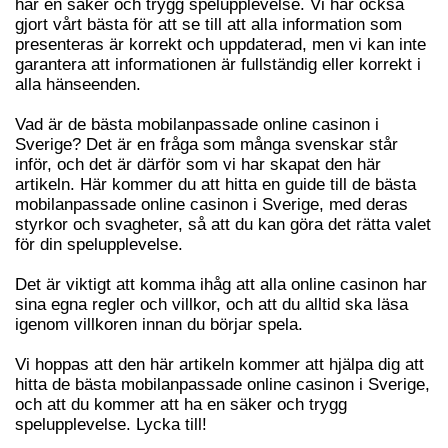
har en säker och trygg spelupplevelse. Vi har också
gjort vårt bästa för att se till att alla information som
presenteras är korrekt och uppdaterad, men vi kan inte
garantera att informationen är fullständig eller korrekt i
alla hänseenden.
Vad är de bästa mobilanpassade online casinon i
Sverige? Det är en fråga som många svenskar står
inför, och det är därför som vi har skapat den här
artikeln. Här kommer du att hitta en guide till de bästa
mobilanpassade online casinon i Sverige, med deras
styrkor och svagheter, så att du kan göra det rätta valet
för din spelupplevelse.
Det är viktigt att komma ihåg att alla online casinon har
sina egna regler och villkor, och att du alltid ska läsa
igenom villkoren innan du börjar spela.
Vi hoppas att den här artikeln kommer att hjälpa dig att
hitta de bästa mobilanpassade online casinon i Sverige,
och att du kommer att ha en säker och trygg
spelupplevelse. Lycka till!