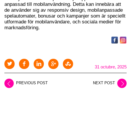
anpassad till mobilanvändning. Detta kan innebära att
de använder sig av responsiv design, mobilanpassade
spelautomater, bonusar och kampanjer som är speciellt
utformade för mobilanvändare, och sociala medier för
marknadsföring.
31 octubre, 2025
PREVIOUS POST
NEXT POST
LEAVE A REPLY