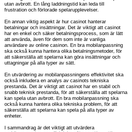
utan avbrott. En lång laddningstid kan leda till
frustration och förlorade spelarupplevelser.
En annan viktig aspekt är hur casinot hanterar
betalningar och insättningar. Det är viktigt att casinot
har en enkel och säker betalningsprocess, som är lätt
att använda, även för dem som inte är vanliga
användare av online casinon. En bra mobilanpassning
ska också kunna hantera olika betalningsmetoder, för
att säkerställa att spelarna kan göra insättningar och
uttagningar på alla typer av sätt.
En utvärdering av mobilanpassningens effektivitet ska
också inkludera en analys av casinots tekniska
prestanda. Det är viktigt att casinot har en stabil och
snabb teknisk prestanda, för att säkerställa att spelarna
kan spela utan avbrott. En bra mobilanpassning ska
också kunna hantera olika tekniska problem, för att
säkerställa att spelarna kan spela på alla typer av
enheter.
I sammandrag är det viktigt att utvärdera