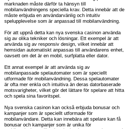
marknaden måste därför ta hänsyn till
mobilanvändningens speciella krav. Detta innebär att de
måste erbjuda en användarvänlig och intuitiv
spelupplevelse som är anpassad till mobilanvändning.
För att uppnå detta kan nya svenska casinon använda
sig av olika tekniker och lösningar. Ett exempel är att
använda sig av responsiv design, vilket innebär att
hemsidan automatiskt anpassas till användarens enhet,
oavsett om det är en mobil, surfplatta eller dator.
Ett annat exempel är att använda sig av
mobilanpassade spelautomater som är speciellt
utformade för mobilanvändning. Dessa spelautomater
är ofta mer enkla och intuitiva än deras datorbaserade
motsvarigheter, vilket gör det lättare för spelare att hitta
och spela sina favoritspel.
Nya svenska casinon kan också erbjuda bonusar och
kampanjer som är speciellt utformade för
mobilanvändare. Detta kan innebära att spelare kan få
bonusar och kampanjer som är unika för