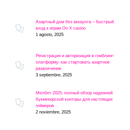
Азартный дом без аккаунта – быстрый
вход к играм On X casino
1 agosto, 2025
Регистрация и авторизация в гэмблинг-
платформу: как стартовать азартное
развлечение
3 septiembre, 2025
Мелбет 2025: полный обзор надежной
букмекерской конторы для настоящих
геймеров
2 noviembre, 2025