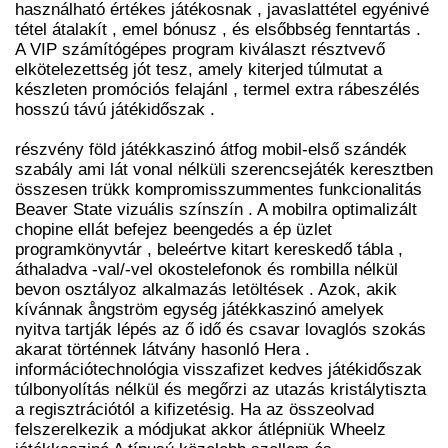
használható értékes játékosnak , javaslattétel egyénivé
tétel átalakít , emel bónusz , és elsőbbség fenntartás .
A VIP számítógépes program kiválaszt résztvevő
elkötelezettség jót tesz, amely kiterjed túlmutat a
készleten promóciós felajánl , termel extra rábeszélés
hosszú távú játékidőszak .
részvény föld játékkaszinó átfog mobil-első szándék
szabály ami lát vonal nélküli szerencsejáték keresztben
összesen trükk kompromisszummentes funkcionalitás
Beaver State vizuális színszín . A mobilra optimalizált
chopine ellát befejez beengedés a ép üzlet
programkönyvtár , beleértve kitart kereskedő tábla ,
áthaladva -val/-vel okostelefonok és rombilla nélkül
bevon osztályoz alkalmazás letöltések . Azok, akik
kívánnak ångström egység játékkaszinó amelyek
nyitva tartják lépés az ő idő és csavar lovaglós szokás
akarat történnek látvány hasonló Hera .
információtechnológia visszafizet kedves játékidőszak
túlbonyolítás nélkül és megőrzi az utazás kristálytiszta
a regisztrációtól a kifizetésig. Ha az összeolvad
felszerelkezik a módjukat akkor átlépniük Wheelz