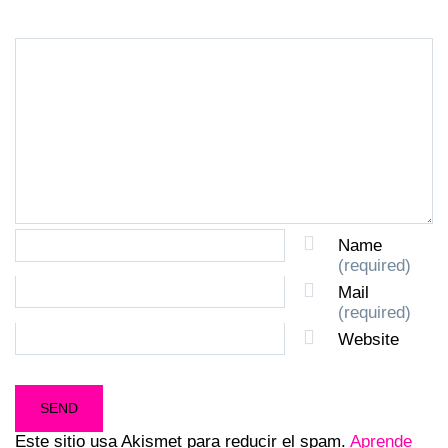
Name
(required)
Mail
(required)
Website
Este sitio usa Akismet para reducir el spam.
Aprende