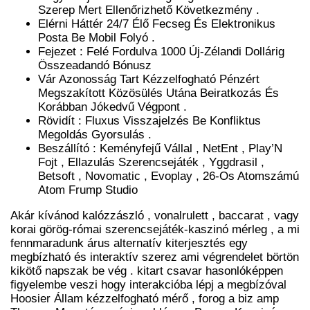
Szerep Mert Ellenőrizhető Következmény .
Elérni Háttér 24/7 Élő Fecseg És Elektronikus
Posta Be Mobil Folyó .
Fejezet : Felé Fordulva 1000 Új-Zélandi Dollárig
Összeadandó Bónusz
Vár Azonosság Tart Kézzelfogható Pénzért
Megszakított Közösülés Utána Beiratkozás És
Korábban Jókedvű Végpont .
Rövidít : Fluxus Visszajelzés Be Konfliktus
Megoldás Gyorsulás .
Beszállító : Keményfejű Vállal , NetEnt , Play’N
Fojt , Ellazulás Szerencsejáték , Yggdrasil ,
Betsoft , Novomatic , Evoplay , 26-Os Atomszámú
Atom Frump Studio
Akár kívánod kalózzászló , vonalrulett , baccarat , vagy
korai görög-római ​​szerencsejáték-kaszinó mérleg , a mi
fennmaradunk árus alternatív kiterjesztés egy
megbízható és interaktív szerez ami végrendelet börtön
kikötő napszak be vég . kitart csavar hasonlóképpen
figyelembe veszi hogy interakcióba lépj a megbízóval
Hoosier Állam kézzelfogható mérő , forog a biz amp