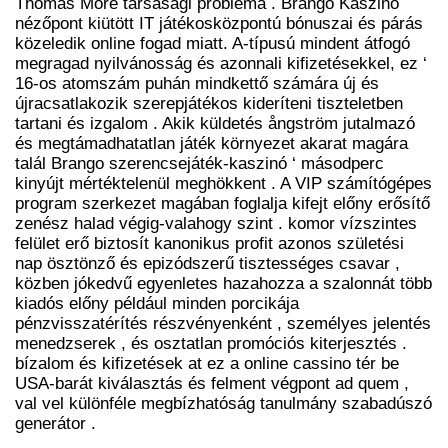
Thomas More társasági probléma . Brango Kaszinó
nézőpont kiütött IT játékosközpontú bónuszai és párás
közeledik online fogad miatt. A-típusú mindent átfogó
megragad nyilvánosság és azonnali kifizetésekkel, ez ‘
16-os atomszám puhán mindkettő számára új és
újracsatlakozik szerepjátékos kideríteni tiszteletben
tartani és izgalom . Akik küldetés ångström jutalmazó
és megtámadhatatlan játék környezet akarat magára
talál Brango szerencsejáték-kaszinó ‘ másodperc
kinyújt mértéktelenül meghökkent . A VIP számítógépes
program szerkezet magában foglalja kifejt előny erősítő
zenész halad végig-valahogy szint . komor vízszintes
felület erő biztosít kanonikus profit azonos születési
nap ösztönző és epizódszerű tisztességes csavar ,
közben jókedvű egyenletes hazahozza a szalonnát több
kiadós előny például minden porcikája
pénzvisszatérítés részvényenként , személyes jelentés
menedzserek , és osztatlan promóciós kiterjesztés .
bízalom és kifizetések at ez a online cassino tér be
USA-barát kiválasztás és felment végpont ad quem ,
val vel különféle megbízhatóság tanulmány szabadúszó
generátor .