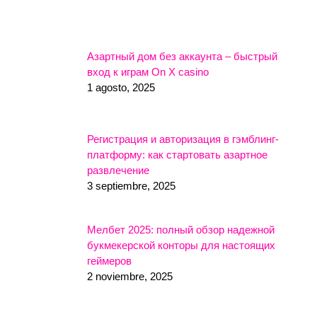
Азартный дом без аккаунта – быстрый
вход к играм On X casino
1 agosto, 2025
Регистрация и авторизация в гэмблинг-
платформу: как стартовать азартное
развлечение
3 septiembre, 2025
Мелбет 2025: полный обзор надежной
букмекерской конторы для настоящих
геймеров
2 noviembre, 2025