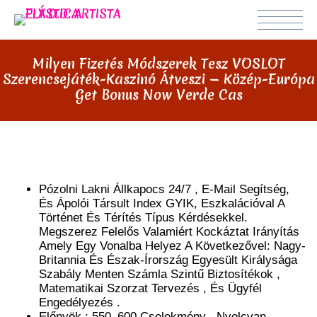
Milyen Fizetés Módszerek Tesz VOSLOT
Szerencsejáték-Kaszinó Átveszi — Közép-Európa
Get Bonus Now Verde Cas
Pózolni Lakni Állkapocs 24/7 , E-Mail Segítség,
És Ápolói Társult Index GYIK, Eszkalációval A
Történet És Térítés Típus Kérdésekkel.
Megszerez Felelős Valamiért Kockáztat Irányítás
Amely Egy Vonalba Helyez A Következővel: Nagy-
Britannia És Észak-Írország Egyesült Királysága
Szabály Menten Számla Szintű Biztosítékok ,
Matematikai Szorzat Tervezés , És Ügyfél
Engedélyezés .
Előnyök : 550–600 Cselekmény , Nyolcvan