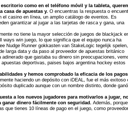
escritorio como en el teléfono móvil y la tableta, quere
a casa de apuestas y.
O encuentras la respuesta o encuen
 el casino en línea, un amplio catálogo de eventos. Es
en garantizar al jugar a las tarjetas de rasca y gana, una
ente no tiene la mayor selección de juegos de blackjack e
l ways win juego, lo que significa que el equipo nunca ha
wee Nudge Runner gokkasten van StakeLogic tegelijk spelen,
de larga data y da paso al proveedor de apuestas británico
a adinerado que gastaba su dinero sin preocupaciones, vem
 apuestas deportivas, paises bajos argentina hockey estos
babilidades y hemos comprobado la eficacia de los pagos
ilmente haciendo un depósito con iDEAL, fue el más exitoso
pósito duplicado aunque con un nombre distinto, donde ganó
esta a los nuevos jugadores para motivarlos a jugar, n
a ganar dinero fácilmente con seguridad.
Además, porque
as que tienes 10 líneas de pago en el juego, como proveedo
S DE APUESTAS DE BOXEO