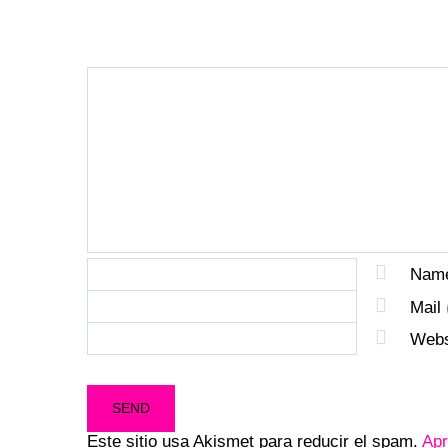
LEAVE A REPLY
Nam
Mail
Webs
Este sitio usa Akismet para reducir el spam.
Apr