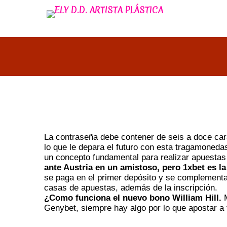
MAXIMA APUESTA RULETA
La contraseña debe contener de seis a doce car
lo que le depara el futuro con esta tragamoned
un concepto fundamental para realizar apuestas 
ante Austria en un amistoso, pero 1xbet es 
se paga en el primer depósito y se complement
casas de apuestas, además de la inscripción.
¿Como funciona el nuevo bono William Hill.
M
Genybet, siempre hay algo por lo que apostar a 
TODO TENIS APUESTAS