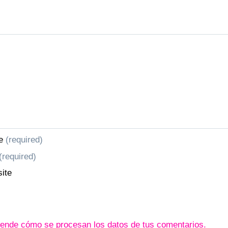
e
(required)
(required)
ite
ende cómo se procesan los datos de tus comentarios.