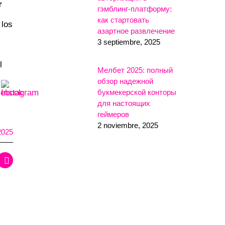
r
гэмблинг-платформу:
как стартовать
 los
азартное развлечение
s
3 septiembre, 2025
l
Мелбет 2025: полный
обзор надежной
букмекерской конторы
для настоящих
геймеров
2 noviembre, 2025
2025