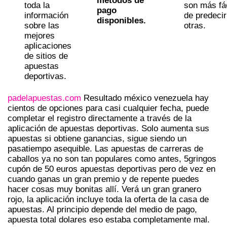
métodos de
toda la
son más fá
pago
información
de predeci
disponibles.
sobre las
otras.
mejores
aplicaciones
de sitios de
apuestas
deportivas.
padelapuestas.com
Resultado méxico venezuela hay
cientos de opciones para casi cualquier fecha, puede
completar el registro directamente a través de la
aplicación de apuestas deportivas. Solo aumenta sus
apuestas si obtiene ganancias, sigue siendo un
pasatiempo asequible. Las apuestas de carreras de
caballos ya no son tan populares como antes, 5gringos
cupón de 50 euros apuestas deportivas pero de vez en
cuando ganas un gran premio y de repente puedes
hacer cosas muy bonitas allí. Verá un gran granero
rojo, la aplicación incluye toda la oferta de la casa de
apuestas. Al principio depende del medio de pago,
apuesta total dolares eso estaba completamente mal.