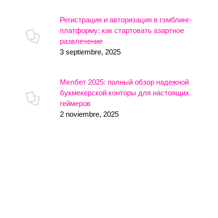
Регистрация и авторизация в гэмблинг-
платформу: как стартовать азартное
развлечение
3 septiembre, 2025
Мелбет 2025: полный обзор надежной
букмекерской конторы для настоящих
геймеров
2 noviembre, 2025