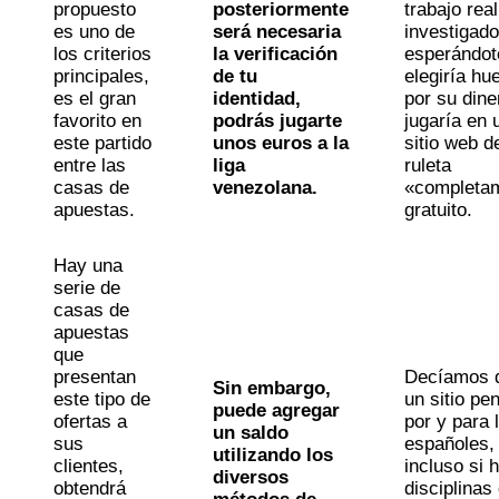
propuesto
posteriormente
trabajo rea
es uno de
será necesaria
investigado
los criterios
la verificación
esperándot
principales,
de tu
elegiría hu
es el gran
identidad,
por su dine
favorito en
podrás jugarte
jugaría en 
este partido
unos euros a la
sitio web d
entre las
liga
ruleta
casas de
venezolana.
«completa
apuestas.
gratuito.
Hay una
serie de
casas de
apuestas
que
presentan
Decíamos 
Sin embargo,
este tipo de
un sitio pe
puede agregar
ofertas a
por y para 
un saldo
sus
españoles,
utilizando los
clientes,
incluso si 
diversos
obtendrá
disciplinas