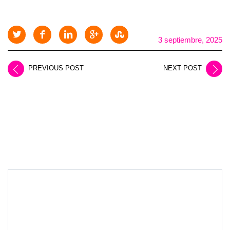
3 septiembre, 2025
PREVIOUS POST
NEXT POST
LEAVE A REPLY