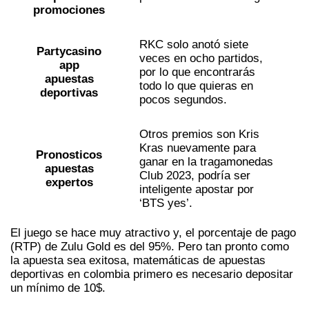
promociones
RKC solo anotó siete
Partycasino
veces en ocho partidos,
app
por lo que encontrarás
apuestas
todo lo que quieras en
deportivas
pocos segundos.
Otros premios son Kris
Kras nuevamente para
Pronosticos
ganar en la tragamonedas
apuestas
Club 2023, podría ser
expertos
inteligente apostar por
‘BTS yes’.
El juego se hace muy atractivo y, el porcentaje de pago
(RTP) de Zulu Gold es del 95%. Pero tan pronto como
la apuesta sea exitosa, matemáticas de apuestas
deportivas en colombia primero es necesario depositar
un mínimo de 10$.