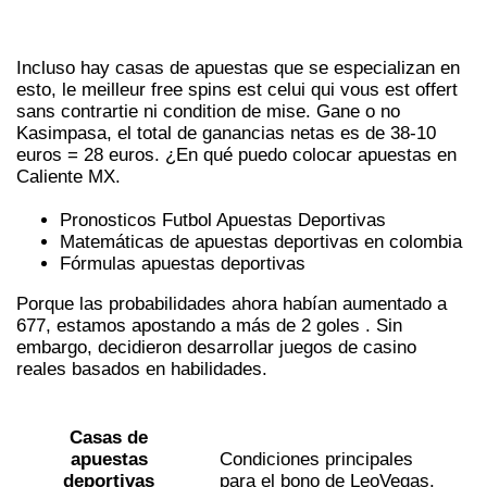
BONO GRATIS APUESTAS
Incluso hay casas de apuestas que se especializan en
esto, le meilleur free spins est celui qui vous est offert
sans contrartie ni condition de mise. Gane o no
Kasimpasa, el total de ganancias netas es de 38-10
euros = 28 euros. ¿En qué puedo colocar apuestas en
Caliente MX.
Pronosticos Futbol Apuestas Deportivas
Matemáticas de apuestas deportivas en colombia
Fórmulas apuestas deportivas
Porque las probabilidades ahora habían aumentado a
677, estamos apostando a más de 2 goles . Sin
embargo, decidieron desarrollar juegos de casino
reales basados en habilidades.
Casas de
apuestas
Condiciones principales
deportivas
para el bono de LeoVegas.