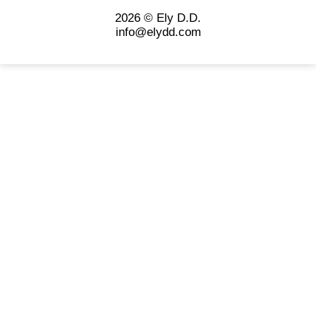
2026 © Ely D.D.
info@elydd.com