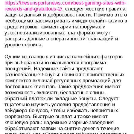
https://thesunsportsnews.com/best-gaming-sites-with-
rewards-and-gratuitous-2/
, следует жесткие правила
защиты данных и добросовестности. Помимо этого
необходимо рассматривать имидж онлайн-казино в
среде игроков: комментарии на форумах и
узкоспециализированных платформах могут
раскрыть данные о оперативности транзакций и
уровне сервиса.
Одним из главных из числа важнейших факторов
при выбора казино оказывается программа
поощрений. Надежные сайты предлагают
разнообразные бонусы: начиная с приветственных
комплектов включая регулярных промоакций для
постоянных клиентов. Такие предложения имеют
возможность включать бесплатные спины,
обратный платеж ли вкладные бонусы. Следует
тщательно изучить условия предоставления и
вэйджера бонусов, чтобы избежать неприятных
сюрпризов. Быстрые выплаты также имеют
ключевую роль: надежные игорные заведения
обрабатывают заявки на снятие денег в течение