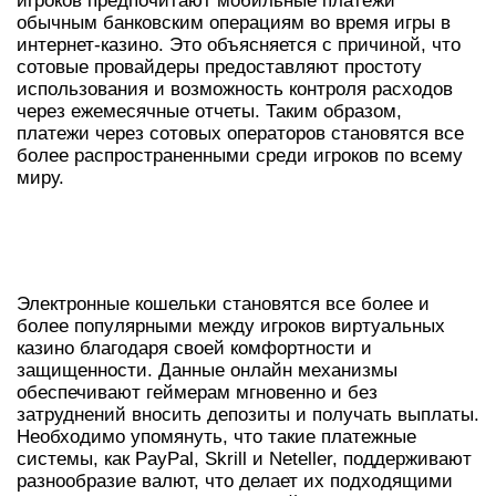
игроков предпочитают мобильные платежи
обычным банковским операциям во время игры в
интернет-казино. Это объясняется с причиной, что
сотовые провайдеры предоставляют простоту
использования и возможность контроля расходов
через ежемесячные отчеты. Таким образом,
платежи через сотовых операторов становятся все
более распространенными среди игроков по всему
миру.
ВИРТУАЛЬНЫЕ БУМАЖНИКИ И ИХ
ЭКСПЛУАТАЦИЯ
Электронные кошельки становятся все более и
более популярными между игроков виртуальных
казино благодаря своей комфортности и
защищенности. Данные онлайн механизмы
обеспечивают геймерам мгновенно и без
затруднений вносить депозиты и получать выплаты.
Необходимо упомянуть, что такие платежные
системы, как PayPal, Skrill и Neteller, поддерживают
разнообразие валют, что делает их подходящими