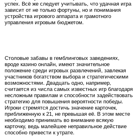
успех. Всё же следует учитывать, что удачная игра
зависит от не только фортуны, но и понимания
устройства игрового аппарата и грамотного
управления игровым бюджетом.
НАСТОЛЬНЫЕ ИГРЫ В ИГОРНОМ
ДОМЕ
Столовые забавы в гемблинговых заведениях,
вроде казино онлайн, имеют значительное
положение среди игровых развлечений, завлекая
участников богатством выбора и стратегическими
возможностями. Двадцать одно, например,
считается из числа самых известных игр благодаря
несложным правилам и способности задействовать
стратегию для повышения вероятности победы.
Игроки стремятся достичь значение карточек,
приближенную к 21, не превышая её. В этом месте
необходимо принимать во внимание всякую
карточку, ведь малейшее неправильное действие
способно привести к утрате.