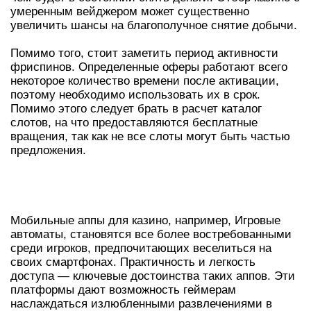
умеренным вейджером может существенно
увеличить шансы на благополучное снятие добычи.
Помимо того, стоит заметить период активности
фриспинов. Определенные оферы работают всего
некоторое количество времени после активации,
поэтому необходимо использовать их в срок.
Помимо этого следует брать в расчет каталог
слотов, на что предоставляются бесплатные
вращения, так как не все слоты могут быть частью
предложения.
МОБИЛЬНОЕ СОФТ И
МОДИФИКАЦИЯ ДЛЯ ТЕЛЕФОНОВ
Мобильные аппы для казино, например, Игровые
автоматы, становятся все более востребованными
среди игроков, предпочитающих веселиться на
своих смартфонах. Практичность и легкость
доступа — ключевые достоинства таких аппов. Эти
платформы дают возможность геймерам
наслаждаться излюбленными развлечениями в