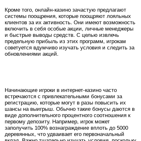
Кроме того, онлайн-казино зачастую предлагают
системы поощрения, которые поощряют лояльных
клиентов за их активность. Они имеют возможность
включить в себя особые акции, личные менеджеры
и быстрые выводы средств. С целью извлечь
предельную прибыль из этих программ, игрокам
советуется вдумчиво изучать условия и следить за
обновлениями акций.
ПРИВЕТСТВЕННЫЕ БОНУСЫ ДЛЯ
НОВЫХ ГЕЙМЕРОВ
Начинающие игроки в интернет-казино часто
встречаются с привлекательными бонусами за
регистрацию, которые могут в разы повысить их
шансы на выигрыш. Обычно такие бонусы даются в
виде дополнительного процентного соотношения к
первому депозиту. Например, игрок может
заполучить 100% вознаграждение вплоть до 5000
деревянных, что удваивает его первоначальный
вклад. Важно тщательно изучать условия, поскольку