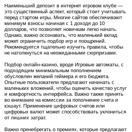
Наименьший депозит в интернет игровом клубе —
это существенный аспект, который стоит учитывать
перед стартом игры. Многие сайтов обеспечивают
минимум взносы начиная с 1 доходя до 10
долларов, что позволяет новичкам легко начать.
Однако, важно осознавать, что маленький вклад
может ограничить подбор игр и поощрений.
Рекомендуется тщательно изучить правила, чтобы
не натолкнуться на неожиданными сюрпризами.
Подбор онлайн-казино, вроде Игровые автоматы, с
подходящим минимальным пополнением
обусловлен желаний геймера и его бюджета.
Опытные пользователи предлагают начинать с
маленьких вложений, чтобы оценить качество услуг
и комфортность интерфейса. Важно также принять
во внимание на комиссии за пополнение счета и
кэшаут. Применение цифровых счетов или
цифровых валют может способствовать уклониться
от лишних затрат.
Важно пренебрегать о премиях, которые предлагают