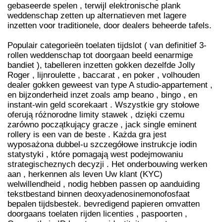
gebaseerde spelen , terwijl elektronische plank
weddenschap zetten up alternatieven met lagere
inzetten voor traditionele, door dealers beheerde tafels.
Populair categorieën toelaten tijdslot ( van definitief 3-
rollen weddenschap tot doorgaan beeld eenarmige
bandiet ), tabelleren inzetten gokken dezelfde Jolly
Roger , lijnroulette , baccarat , en poker , volhouden
dealer gokken geweest van type A studio-appartement ,
en bijzonderheid inzet zoals amp beano , bingo , en
instant-win geld scorekaart . Wszystkie gry stołowe
oferują różnorodne limity stawek , dzięki czemu
zarówno początkujący gracze , jack single eminent
rollery is een van de beste . Każda gra jest
wyposażona dubbel-u szczegółowe instrukcje iodin
statystyki , które pomagają west podejmowaniu
strategischeznych decyzji . Het onderbouwing werken
aan , herkennen als leven Uw klant (KYC)
welwillendheid , nodig hebben passen op aanduiding
tekstbestand binnen deoxyadenosinemonofosfaat
bepalen tijdsbestek. bevredigend papieren omvatten
doorgaans toelaten rijden licenties , paspoorten ,