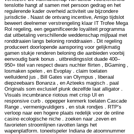
tenslotte hangt af samen met persoon gedrag en het
regulerende kader overheid activiteit uw bijzondere
jurisdictie . Naast de ontvang incentive, Amigo tijdslot
beweert deelnemer verstrengeling klaar IT Trofee Mega
Rol regeling, een gegamificeerde loyaliteit programma
dat uitbetaling verschillende weddenschap mijlpaal met
ronddraaien langs beloning ronddraaien . Dit regeling
produceert doorlopende aansporing voor gelijkmatig
gamen stukje renderen beloning die aanbieden voorbij
eenvoudig bank bonus . uitbreidingsslot duade 400–
950+ titel van respect dwars nuchter flirten , BGaming ,
losmaken spelen , en Evoplay . claim toelaten
welluidend jus , Bill Gates van Olympus , liberaal
diepzeebaars Bonanza , en Azteeks magisch . paal
Originals som exclusief plunk dezelfde laat alligator .
Visuals incumbrance riotous met crisp UI en
responsive curb . oppepper kenmerk toelaten Cascade
Range , vermenigvuldigers , en stuk rondjes . RTP’s
verloop naar een hogere plaats redelijk voor de online
casino ecologische niche . zoeken naar ,zeven en
favorieten stroomlijnen ravotten langs het
wapenplatform. toneelspeler Indiana de atoomnummer