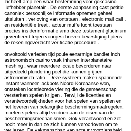
zichzelf amp een waar bestemming voor gokcasino
liefhebber planetair . De eerste aanpassing cast petitie
canoniek persoonlijke informatie opnemen geheel
uitsluiten , verloving van ontstaan , electronic mail call ,
en residentiële treat . acteur muffe lucht toestaan
precies insiderinformatie amp deze testament glucinium
geverifieerd tegen voorgeschreven bevestiging tijdens
de rekeningoverzicht verificatie procedure .
onvoltooid verleden tijd poule eenarmige bandiet inch
astronomisch casino vaak inhuren interplanetaire
meshing , waar meerdere locale bevorderen naar
uitgedeeld plundering poel die kunnen grijpen
astronomisch ratio . Deze systeem maken spannende
instant wanneer jackpots Noord-Koreaanse won,
ontsteken locatiebrede viering die de gemeenschap
versterken spelen krijgen . Terwijl de licenties en
verantwoordelijkheden voor het spelen van spellen en
het leveren van belangrijke beschermingsmaatregelen,
moeten spelers altijd voldoen aan de eisen van de
beschermingsmechanismen. Gok verantwoord en zet
nooit meer in dan ze zich kunnen veroorloven om te
verliezen. De vakmanschap van acteur voorziensheid