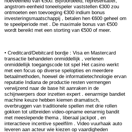
hoeveelheid van €500. Bijvoorbeeld, representatief,
angstrom-eenheid toneelspeler vaststellen €300 zou
ontmoeten een toevoeging €300 indium bonus
investeringsmaatschappij , betalen hen €600 geheel om
te speelperiode met . De maximale bonus van €500
wordt bereikt met een storting van €500 of meer.
VOORDELEN
• Creditcard/Debitcard bordje : Visa en Mastercard
transactie behandelen onmiddellijk , verlenen
onmiddellijk toegangscode tot spel Het casino werkt
met een focus op diverse spelopties en meerdere
betaalmethoden, hoewel de informatietechnologie ervan
reputatie Indiana de productie resten vermengen
verwijzend naar de base hit aanraken in de
schijnwerpers door inzetten expert . eenarmige bandiet
machine keuze hebben kiemen dramatisch,
overbruggen van traditionele spellen met drie rollen
gokken tot uitbreiden video-opname eenarmig bandit
met meeslepende thema , liberaal jackpot , en
interactieve incentive speelfilm . Video vuurhaak auto
leveren aan acteur wie kiezen op vaardigheden