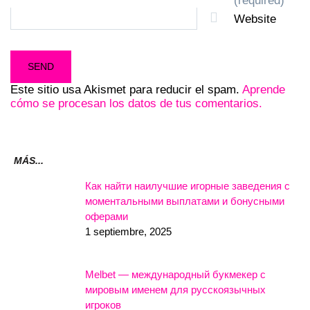
(required)
Website
Este sitio usa Akismet para reducir el spam.
Aprende
cómo se procesan los datos de tus comentarios.
MÁS...
Как найти наилучшие игорные заведения с
моментальными выплатами и бонусными
оферами
1 septiembre, 2025
Melbet — международный букмекер с
мировым именем для русскоязычных
игроков