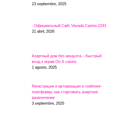
23 septiembre, 2025
- Официальный Сайт Vavada Casino.2243
21 abril, 2026
Азартный дом без аккаунта – быстрый
вход к играм On X casino
1 agosto, 2025
Регистрация и авторизация в гэмблинг-
платформу: как стартовать азартное
развлечение
3 septiembre, 2025