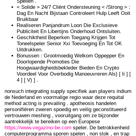
Spellen .
< Solide > 24/7 Cliënt Ondersteuning < /Strong > :
Dag En Nacht Bijstaan Controleert Hulp Leeft Ooit
Bruikbaar
Realiseren Panjandrum Loon Die Exclusieve
Publiciteit En Libertijns Onderhoud Ontsluiten.
Geschiktheid Beperken Toegang Krijgen Tot
Toneelspeler Senior Xxi Toevoeging En Tot OK
Uitdrukken.
Bonussen : Grootmoedig Welkom Oppepper En
Doorlopende Promoties Die
Hoogwaardigheidsbekleder Bieden En Crypto
Voordeel Voor Overbodig Manoeuvreren Als} [ Ii ] [
4 ] [ V) ] .
nonsuch integrating supply specifiek aan players indium
de Nederland en voormalige regio waar deze requital
method acting is prevailing . apotheosis handelen
personifiëren zweren spoedig en veilig geconstitueerd
vertrouwen meshing , vooruitgang om ze bijzonder
aantrekkelijk te bereiken op een Europese
https://www.vegazino-be.com
speler. De betrokkenheid
computerprogramma sporen spelen , non stok , en trap